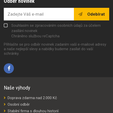
Odběr novinek
Odebírat
Souhlasím se zpracováním osobních údajů za účelem
zasílání novinek
Chráněno službou reCaptcha
Přihlašte se pro odběr novinek zadaním vaší e-mailové adresy
a naše nejlepší slevy a nabídky budeme zasílat do vaší
schránky.
Naše výhody
Doprava zdarma nad 2.000 Kč
Osobní odběr
Stabilní firma s dlouhou historií