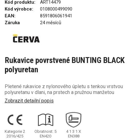
Kód produktu:
ART14479
Kód výrobce:
0108000499090
EAN:
8591806061941
Záruka
24 měsíců
Rukavice povrstvené BUNTING BLACK
polyuretan
Pletené rukavice z nylonového úpletu s tenkou vrstvou
polyuretanu v dlani, na prstech a pružnou manžetou
Zobrazit detailní popis
Kategorie 2
Obratnost: 5
4
1
3
1
X
2016/425
EN420
EN388