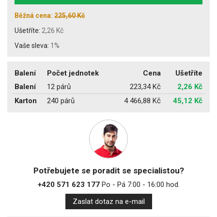
Běžná cena:
225,60 Kč
Ušetříte:
2,26 Kč
Vaše sleva:
1%
Balení
Počet jednotek
Cena
Ušetříte
Balení
12 párů
223,34 Kč
2,26 Kč
Karton
240 párů
4 466,88 Kč
45,12 Kč
Potřebujete se poradit se specialistou?
+420 571 623 177
Po - Pá 7:00 - 16:00 hod.
Zaslat dotaz na e-mail