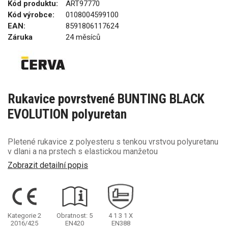
Kód produktu:
ART97770
Kód výrobce:
0108004599100
EAN:
8591806117624
Záruka
24 měsíců
Rukavice povrstvené BUNTING BLACK
EVOLUTION polyuretan
Pletené rukavice z polyesteru s tenkou vrstvou polyuretanu
v dlani a na prstech s elastickou manžetou
Zobrazit detailní popis
Kategorie 2
Obratnost: 5
4
1
3
1
X
2016/425
EN420
EN388