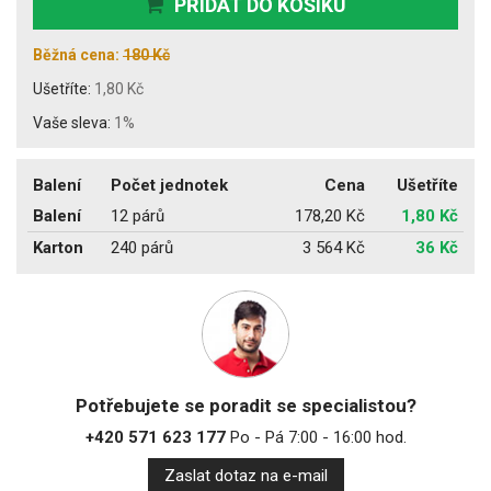
PŘIDAT DO KOŠÍKU
Běžná cena:
180 Kč
Ušetříte:
1,80 Kč
Vaše sleva:
1%
Balení
Počet jednotek
Cena
Ušetříte
Balení
12 párů
178,20 Kč
1,80 Kč
Karton
240 párů
3 564 Kč
36 Kč
Potřebujete se poradit se specialistou?
+420 571 623 177
Po - Pá 7:00 - 16:00 hod.
Zaslat dotaz na e-mail