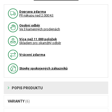
Doprava zdarma
Pří nákupu nad 2.000 Kč
Osobní odběr
Ve 3 kamenných prodejnách
Více než 11.000 položek
Skladem pro okamžitý odběr
Vrácení zdarma
Stovky spokojených zákazníků
POPIS PRODUKTU
VARIANTY
(6)