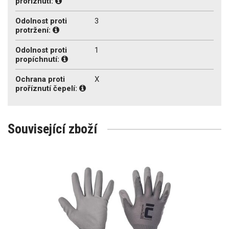
proříznutí:
Odolnost proti
3
protržení:
Odolnost proti
1
propíchnutí:
Ochrana proti
X
proříznutí čepelí:
Související zboží