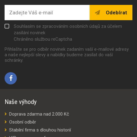
Odebírat
Souhlasím se zpracováním osobních údajů za účelem
zasílání novinek
Chráněno službou reCaptcha
Přihlašte se pro odběr novinek zadaním vaší e-mailové adresy
a naše nejlepší slevy a nabídky budeme zasílat do vaší
schránky.
Naše výhody
Doprava zdarma nad 2.000 Kč
Osobní odběr
Stabilní firma s dlouhou historií