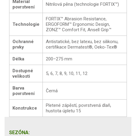
Materiál
Nitrilová pěna (technologie FORTIX™)
povrstvení
FORTIX™ Abrasion Resistance,
Technologie
ERGOFORM™ Ergonomic Design,
ZONZ™ Comfort Fit, Ansell Grip™
Ochranné
Antistatické, bez latexu, bez silikonu,
prvky
certifikace Dermatest®, Oeko-Tex®
Délka
200–275 mm
Dostupné
5, 6, 7, 8, 9, 10, 11, 12
velikosti
Barva
Černá
povrstvení
Pletené zápěstí, povrstvená dlaň,
Konstrukce
hustota úpletu 15
SEZÓNA: