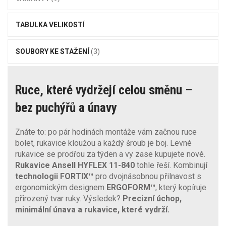
TABULKA VELIKOSTÍ
SOUBORY KE STAŽENÍ
(3)
Ruce, které vydržejí celou směnu –
bez puchýřů a únavy
Znáte to: po pár hodinách montáže vám začnou ruce
bolet, rukavice kloužou a každý šroub je boj. Levné
rukavice se prodřou za týden a vy zase kupujete nové.
Rukavice Ansell HYFLEX 11-840
tohle řeší. Kombinují
technologii FORTIX™
pro dvojnásobnou přilnavost s
ergonomickým designem
ERGOFORM™
, který kopíruje
přirozený tvar ruky. Výsledek?
Precizní úchop,
minimální únava a rukavice, které vydrží.