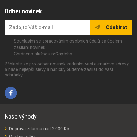
Odběr novinek
Odebírat
Souhlasím se zpracováním osobních údajů za účelem
zasílání novinek
Chráněno službou reCaptcha
Přihlašte se pro odběr novinek zadaním vaší e-mailové adresy
a naše nejlepší slevy a nabídky budeme zasílat do vaší
schránky.
Naše výhody
Doprava zdarma nad 2.000 Kč
Osobní odběr