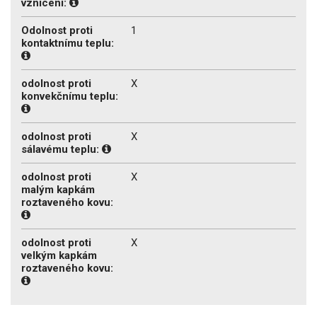
vznícení:
Odolnost proti
1
kontaktnímu teplu:
odolnost proti
X
konvekčnímu teplu:
odolnost proti
X
sálavému teplu:
odolnost proti
X
malým kapkám
roztaveného kovu:
odolnost proti
X
velkým kapkám
roztaveného kovu: