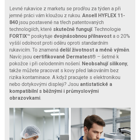
Levné rukavice z marketu se prodřou za týden a při
jemné práci vám kloužou z rukou.
Ansell HYFLEX 11-
840
jsou postavené na třech patentovaných
technologiích, které
skutečně fungují
. Technologie
FORTIX™
poskytuje
dvojnásobnou přilnavost
a o 20%
vyšší odolnost proti oděru oproti standardním
rukavicím. To znamená
delší životnost a méně výměn
.
Navíc jsou
certifikované Dermatest®
– šetrné k
pokožce i při celodenním nošení.
Neobsahují silikony
,
takže můžete pracovat s kovy před lakováním bez
rizika kontaminace. A když pracujete s elektronikou
nebo dotykovými displeji? Jsou
antistatické a
kompatibilní s běžnými i průmyslovými
obrazovkami
.