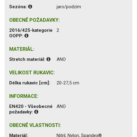
Sezóna:
jaro/podzim
OBECNÉ POŽADAVKY:
2016/425-kategorie
2
OOPP:
MATERIÁL:
Stretch materiál:
ANO
VELIKOST RUKAVIC:
Délka rukavic [cm]:
20-27,5 cm
INFORMACE:
EN420 - Všeobecné
ANO
požadavky:
OBECNÉ VLASTNOSTI:
Materiál:
Nitril, Nylon, Spandex®