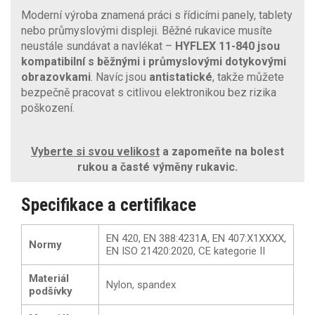
Moderní výroba znamená práci s řídicími panely, tablety
nebo průmyslovými displeji. Běžné rukavice musíte
neustále sundávat a navlékat –
HYFLEX 11-840 jsou
kompatibilní s běžnými i průmyslovými dotykovými
obrazovkami
. Navíc jsou
antistatické
, takže můžete
bezpečně pracovat s citlivou elektronikou bez rizika
poškození.
Vyberte si svou velikost
a zapomeňte na bolest
rukou a časté výměny rukavic.
Specifikace a certifikace
EN 420, EN 388:4231A, EN 407:X1XXXX,
Normy
EN ISO 21420:2020, CE kategorie II
Materiál
Nylon, spandex
podšívky