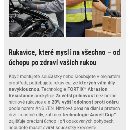
Rukavice, které myslí na všechno – od
úchopu po zdraví vašich rukou
Když montujete součástky nebo šroubujete v olejnatém
prostředí, potřebujete rukavice,
ze kterých vám díly
nevyklouznou.
Technologie
FORTIX™ Abrasion
Resistance
poskytuje
2x větší přilnavost
než běžné
nitrilové rukavice a
o 20% vyšší odolnost proti oděru
podle norem ANSI/EN. Nitrilová pěna na dlani a prstech
drží i mastné díly, zatímco
technologie Ansell Grip™
zajišťuje precizní úchop i při opakovaných pohybech,
nebudete muset svírat součástky křečovitě.