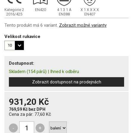
Kategorie 2
EN420
4
1
3
1
A
X
1
X
X
X
X
2016/425
EN388
EN407
Tento produkt má 6 variant.
Zobrazit možné varianty
Velikost rukavice
Dostupnost:
Skladem
(154 párů)
|
Ihned k odběru
Zobrazit dostupnost na prodejnách
931,20 Kč
769,59 Kč
bez DPH
Cena za pár:
77,60 Kč
-
+