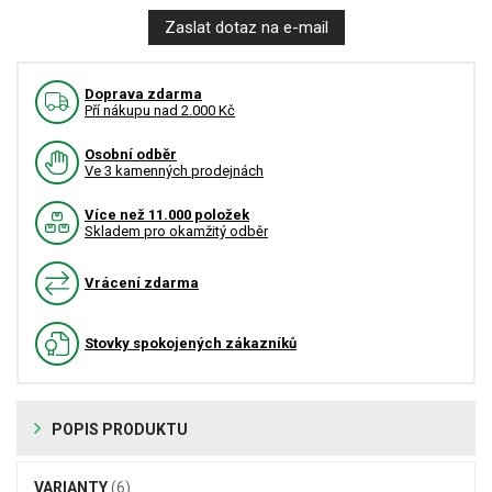
Zaslat dotaz na e-mail
Doprava zdarma
Pří nákupu nad 2.000 Kč
Osobní odběr
Ve 3 kamenných prodejnách
Více než 11.000 položek
Skladem pro okamžitý odběr
Vrácení zdarma
Stovky spokojených zákazníků
POPIS PRODUKTU
VARIANTY
(6)