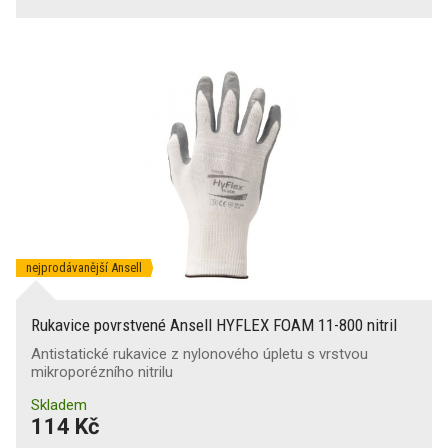
nejprodávanější Ansell
Rukavice povrstvené Ansell HYFLEX FOAM 11-800 nitril
Antistatické rukavice z nylonového úpletu s vrstvou
mikroporézního nitrilu
Skladem
114 Kč