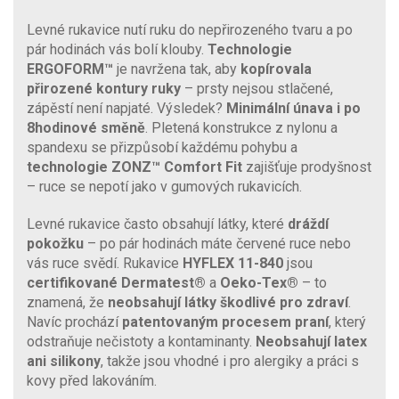
Levné rukavice nutí ruku do nepřirozeného tvaru a po
pár hodinách vás bolí klouby.
Technologie
ERGOFORM™
je navržena tak, aby
kopírovala
přirozené kontury ruky
– prsty nejsou stlačené,
zápěstí není napjaté. Výsledek?
Minimální únava i po
8hodinové směně
. Pletená konstrukce z nylonu a
spandexu se přizpůsobí každému pohybu a
technologie ZONZ™ Comfort Fit
zajišťuje prodyšnost
– ruce se nepotí jako v gumových rukavicích.
Levné rukavice často obsahují látky, které
dráždí
pokožku
– po pár hodinách máte červené ruce nebo
vás ruce svědí. Rukavice
HYFLEX 11-840
jsou
certifikované Dermatest®
a
Oeko-Tex®
– to
znamená, že
neobsahují látky škodlivé pro zdraví
.
Navíc prochází
patentovaným procesem praní
, který
odstraňuje nečistoty a kontaminanty.
Neobsahují latex
ani silikony
, takže jsou vhodné i pro alergiky a práci s
kovy před lakováním.