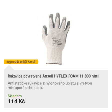
nejprodávanější Ansell
Rukavice povrstvené Ansell HYFLEX FOAM 11-800 nitril
Antistatické rukavice z nylonového úpletu s vrstvou
mikroporézního nitrilu
Skladem
114 Kč