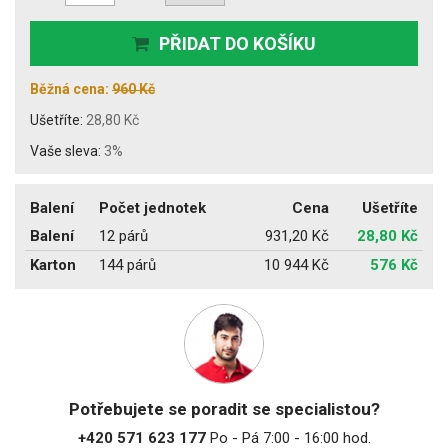
PŘIDAT DO KOŠÍKU
Běžná cena:
960 Kč
Ušetříte:
28,80 Kč
Vaše sleva:
3%
Balení
Počet jednotek
Cena
Ušetříte
Balení
12 párů
931,20 Kč
28,80 Kč
Karton
144 párů
10 944 Kč
576 Kč
Potřebujete se poradit se specialistou?
+420 571 623 177
Po - Pá 7:00 - 16:00 hod.