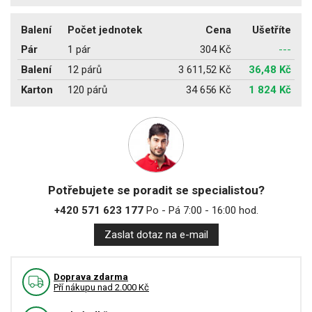
Balení
Počet jednotek
Cena
Ušetříte
Pár
1 pár
304 Kč
---
Balení
12 párů
3 611,52 Kč
36,48 Kč
Karton
120 párů
34 656 Kč
1 824 Kč
Potřebujete se poradit se specialistou?
+420 571 623 177
Po - Pá 7:00 - 16:00 hod.
Zaslat dotaz na e-mail
Doprava zdarma
Pří nákupu nad 2.000 Kč