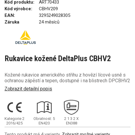
Kód produktu:
ART70433
Kód výrobce:
CBHV209
EAN:
3295249028305
Záruka
24 měsíců
Rukavice kožené DeltaPlus CBHV2
Kožené rukavice amerického střihu z hovězí lícové usně s
ochranou zápěstí a tepen, dostupné i na blistrech DPCBHV2
Zobrazit detailní popis
Kategorie 2
Obratnost: 5
2
1
3
2
X
2016/425
EN420
EN388
Tento produkt má 4 varianty.
Zobrazit možné varianty