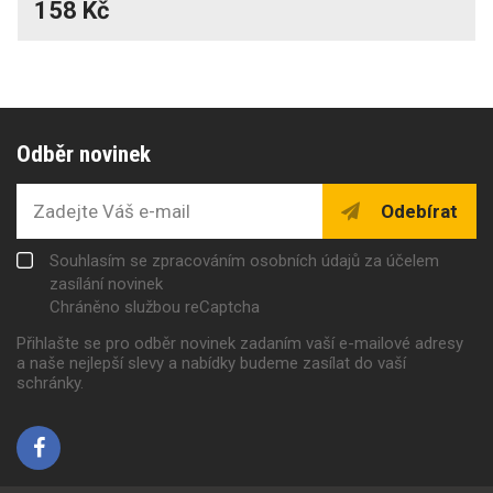
158 Kč
Odběr novinek
Odebírat
Souhlasím se zpracováním osobních údajů za účelem
zasílání novinek
Chráněno službou reCaptcha
Přihlašte se pro odběr novinek zadaním vaší e-mailové adresy
a naše nejlepší slevy a nabídky budeme zasílat do vaší
schránky.