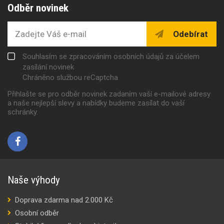
Odběr novinek
Odebírat
Souhlasím se zpracováním osobních údajů za účelem
zasílání novinek
Chráněno službou reCaptcha
Přihlašte se pro odběr novinek zadaním vaší e-mailové adresy
a naše nejlepší slevy a nabídky budeme zasílat do vaší
schránky.
Naše výhody
Doprava zdarma nad 2.000 Kč
Osobní odběr