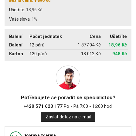
Běžná cena:
1 896 Kč
Ušetříte:
18,96 Kč
Vaše sleva:
1%
Balení
Počet jednotek
Cena
Ušetříte
Balení
12 párů
1 877,04 Kč
18,96 Kč
Karton
120 párů
18 012 Kč
948 Kč
Potřebujete se poradit se specialistou?
+420 571 623 177
Po - Pá 7:00 - 16:00 hod.
Zaslat dotaz na e-mail
Doprava zdarma