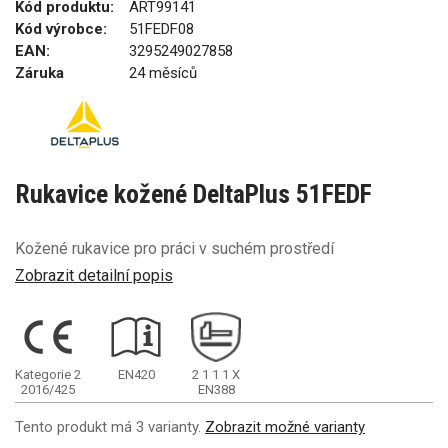
Kód produktu:
ART99141
Kód výrobce:
51FEDF08
EAN:
3295249027858
Záruka
24 měsíců
Rukavice kožené DeltaPlus 51FEDF
Kožené rukavice pro práci v suchém prostředí
Zobrazit detailní popis
Kategorie 2
EN420
2
1
1
1
X
2016/425
EN388
Tento produkt má 3 varianty.
Zobrazit možné varianty