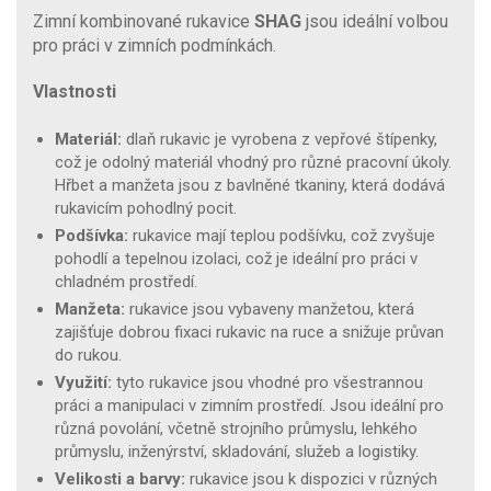
Zimní kombinované rukavice
SHAG
jsou ideální volbou
pro práci v zimních podmínkách.
Vlastnosti
Materiál:
dlaň rukavic je vyrobena z vepřové štípenky,
což je odolný materiál vhodný pro různé pracovní úkoly.
Hřbet a manžeta jsou z bavlněné tkaniny, která dodává
rukavicím pohodlný pocit.
Podšívka:
rukavice mají teplou podšívku, což zvyšuje
pohodlí a tepelnou izolaci, což je ideální pro práci v
chladném prostředí.
Manžeta:
rukavice jsou vybaveny manžetou, která
zajišťuje dobrou fixaci rukavic na ruce a snižuje průvan
do rukou.
Využití:
tyto rukavice jsou vhodné pro všestrannou
práci a manipulaci v zimním prostředí. Jsou ideální pro
různá povolání, včetně strojního průmyslu, lehkého
průmyslu, inženýrství, skladování, služeb a logistiky.
Velikosti a barvy:
rukavice jsou k dispozici v různých