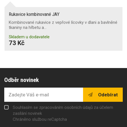
Rukavice kombinované JAY
Kombinované rukavice z vepřové lícovky v dlani a bavlněné
tkaniny na hřbetu a…
Skladem u dodavatele
73 Kč
Odběr novinek
Odebírat
Souhlasím se zpracováním osobních údajů za účelem
zasílání novinek
Chráněno službou reCaptcha