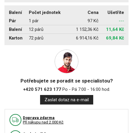
Balení
Počet jednotek
Cena
Ušetříte
Pár
1 pár
97 Kč
---
Balení
12 párů
1 152,36 Kč
11,64 Kč
Karton
72 párů
6 914,16 Kč
69,84 Kč
Potřebujete se poradit se specialistou?
+420 571 623 177
Po - Pá 7:00 - 16:00 hod.
Zaslat dotaz na e-mail
Doprava zdarma
Pří nákupu nad 2.000 Kč