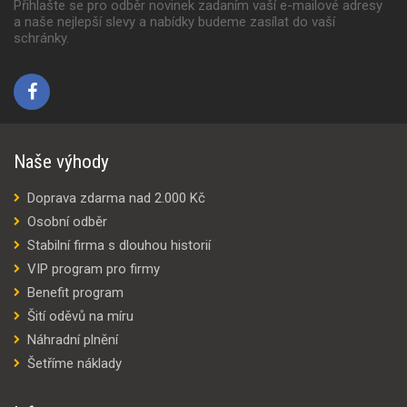
Přihlašte se pro odběr novinek zadaním vaší e-mailové adresy
a naše nejlepší slevy a nabídky budeme zasílat do vaší
schránky.
Naše výhody
Doprava zdarma nad 2.000 Kč
Osobní odběr
Stabilní firma s dlouhou historií
VIP program pro firmy
Benefit program
Šití oděvů na míru
Náhradní plnění
Šetříme náklady