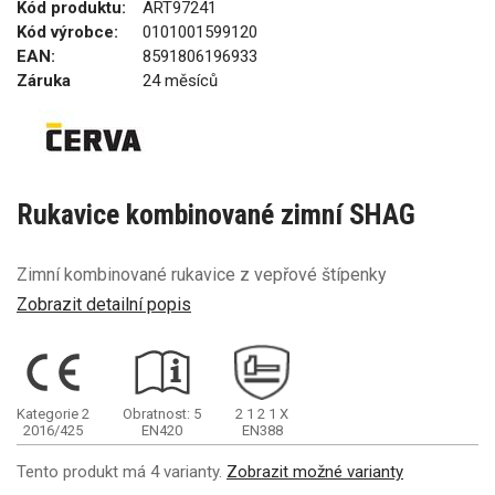
Kód produktu:
ART97241
Kód výrobce:
0101001599120
EAN:
8591806196933
Záruka
24 měsíců
Rukavice kombinované zimní SHAG
Zimní kombinované rukavice z vepřové štípenky
Zobrazit detailní popis
Kategorie 2
Obratnost: 5
2
1
2
1
X
2016/425
EN420
EN388
Tento produkt má 4 varianty.
Zobrazit možné varianty