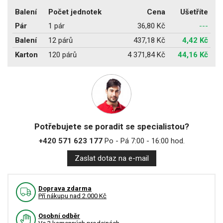
Balení
Počet jednotek
Cena
Ušetříte
Pár
1 pár
36,80 Kč
---
Balení
12 párů
437,18 Kč
4,42 Kč
Karton
120 párů
4 371,84 Kč
44,16 Kč
Potřebujete se poradit se specialistou?
+420 571 623 177
Po - Pá 7:00 - 16:00 hod.
Zaslat dotaz na e-mail
Doprava zdarma
Pří nákupu nad 2.000 Kč
Osobní odběr