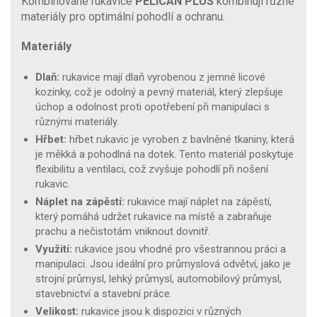
Kombinované rukavice
PELICAN PLUS
kombinují různé
materiály pro optimální pohodlí a ochranu.
Materiály
Dlaň:
rukavice mají dlaň vyrobenou z jemné licové
kozinky, což je odolný a pevný materiál, který zlepšuje
úchop a odolnost proti opotřebení při manipulaci s
různými materiály.
Hřbet:
hřbet rukavic je vyroben z bavlněné tkaniny, která
je měkká a pohodlná na dotek. Tento materiál poskytuje
flexibilitu a ventilaci, což zvyšuje pohodlí při nošení
rukavic.
Náplet na zápěstí:
rukavice mají náplet na zápěstí,
který pomáhá udržet rukavice na místě a zabraňuje
prachu a nečistotám vniknout dovnitř.
Využití:
rukavice jsou vhodné pro všestrannou práci a
manipulaci. Jsou ideální pro průmyslová odvětví, jako je
strojní průmysl, lehký průmysl, automobilový průmysl,
stavebnictví a stavební práce.
Velikost:
rukavice jsou k dispozici v různých