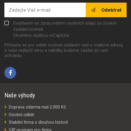
Odebírat
Souhlasím se zpracováním osobních údajů za účelem
zasílání novinek
Chráněno službou reCaptcha
Přihlašte se pro odběr novinek zadaním vaší e-mailové adresy
a naše nejlepší slevy a nabídky budeme zasílat do vaší
schránky.
Naše výhody
Doprava zdarma nad 2.000 Kč
Osobní odběr
Stabilní firma s dlouhou historií
VIP program pro firmy