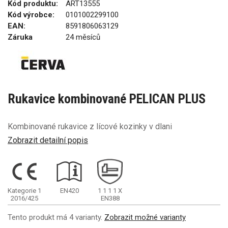
Kód produktu:
ART13555
Kód výrobce:
0101002299100
EAN:
8591806063129
Záruka
24 měsíců
Rukavice kombinované PELICAN PLUS
Kombinované rukavice z lícové kozinky v dlani
Zobrazit detailní popis
Kategorie 1
EN420
1
1
1
1
X
2016/425
EN388
Tento produkt má 4 varianty.
Zobrazit možné varianty