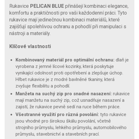
Rukavice
PELICAN BLUE
přinášejí kombinaci elegance,
komfortu a praktičnosti pro vaši každodenní práci. Tyto
rukavice mají jedinečnou kombinaci materiálů, které
zajišťují spolehlivou ochranu a pohodlí při manipulaci s
nástroji a materiály.
Klíčové vlastnosti
Kombinovaný materiál pro optimální ochranu:
dlaň je
vyrobena z jemné lícové kozinky, která poskytuje
vynikající odolnost proti opotřebení a zlepšuje úchop.
Hřbet rukavice je z modré bavlněné tkaniny, která
zvyšuje flexibilitu a pohodlí.
Manžeta na suchý zip pro snadné nasazení:
rukavice
mají manžetu na suchý zip, což usnadňuje nasazení a
zajistí, že rukavice pevně sedí na ruce během práce.
Všestranné využití pro různá povolání:
tyto rukavice
jsou vhodné pro širokou škálu povolání, včetně
strojního průmyslu, lehkého průmyslu, automobilového
průmyslu, stavebnictví a stavebních prací.