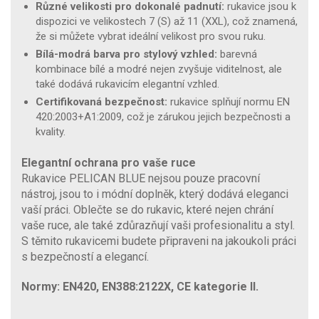
Různé velikosti pro dokonalé padnutí:
rukavice jsou k
dispozici ve velikostech 7 (S) až 11 (XXL), což znamená,
že si můžete vybrat ideální velikost pro svou ruku.
Bílá-modrá barva pro stylový vzhled:
barevná
kombinace bílé a modré nejen zvyšuje viditelnost, ale
také dodává rukavicím elegantní vzhled.
Certifikovaná bezpečnost:
rukavice splňují normu EN
420:2003+A1:2009, což je zárukou jejich bezpečnosti a
kvality.
Elegantní ochrana pro vaše ruce
Rukavice PELICAN BLUE nejsou pouze pracovní
nástroj, jsou to i módní doplněk, který dodává eleganci
vaší práci. Oblečte se do rukavic, které nejen chrání
vaše ruce, ale také zdůrazňují vaši profesionalitu a styl.
S těmito rukavicemi budete připraveni na jakoukoli práci
s bezpečností a elegancí.
Normy: EN420, EN388:2122X, CE kategorie II.