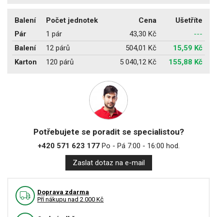
Balení
Počet jednotek
Cena
Ušetříte
Pár
1 pár
43,30 Kč
---
Balení
12 párů
504,01 Kč
15,59 Kč
Karton
120 párů
5 040,12 Kč
155,88 Kč
Potřebujete se poradit se specialistou?
+420 571 623 177
Po - Pá 7:00 - 16:00 hod.
Zaslat dotaz na e-mail
Doprava zdarma
Pří nákupu nad 2.000 Kč