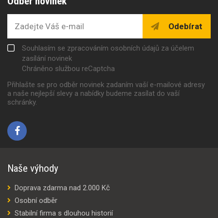
Odběr novinek
Odebírat
Souhlasím se zpracováním osobních údajů za účelem
zasílání novinek
Chráněno službou reCaptcha
Přihlašte se pro odběr novinek zadaním vaší e-mailové adresy
a naše nejlepší slevy a nabídky budeme zasílat do vaší
schránky.
Naše výhody
Doprava zdarma nad 2.000 Kč
Osobní odběr
Stabilní firma s dlouhou historií