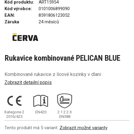
Kód produktu:
ART15954
Kód výrobce:
0101006899090
EAN:
8591806123052
Záruka
24 měsíců
Rukavice kombinované PELICAN BLUE
Kombinované rukavice z lícové kozinky v dlani
Zobrazit detailní popis
Kategorie 2
EN420
2
1
2
2
X
2016/425
EN388
Tento produkt má 5 variant.
Zobrazit možné varianty