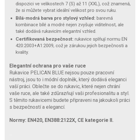
dispozici ve velikostech 7 (S) až 11 (XXL), což znamená,
že si můžete vybrat ideální velikost pro svou ruku.
Bílá-modrá barva pro stylový vzhled:
barevná
kombinace bílé a modré nejen zvyšuje viditelnost, ale
také dodává rukavicím elegantní vzhled.
Certifikovaná bezpečnost:
rukavice splňují normu EN
420:2003+A1:2009, což je zárukou jejich bezpečnosti a
kvality.
Elegantní ochrana pro vaše ruce
Rukavice PELICAN BLUE nejsou pouze pracovní
nástroj, jsou to i módní doplněk, který dodává eleganci
vaší práci. Oblečte se do rukavic, které nejen chrání
vaše ruce, ale také zdůrazňují vaši profesionalitu a styl.
S těmito rukavicemi budete připraveni na jakoukoli práci
s bezpečností a elegancí.
Normy: EN420, EN388:2122X, CE kategorie II.