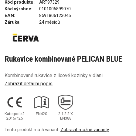
Kód produktu:
ART97329
Kód výrobce:
0101006899070
EAN:
8591806123045
Záruka
24 měsíců
Rukavice kombinované PELICAN BLUE
Kombinované rukavice z lícové kozinky v dlani
Zobrazit detailní popis
Kategorie 2
EN420
2
1
2
2
X
2016/425
EN388
Tento produkt má 5 variant.
Zobrazit možné varianty