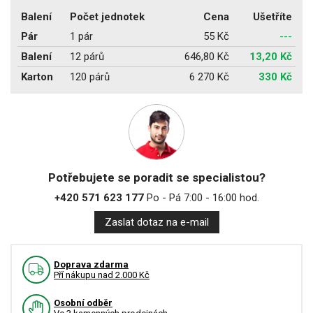
Balení
Počet jednotek
Cena
Ušetříte
Pár
1 pár
55 Kč
---
Balení
12 párů
646,80 Kč
13,20 Kč
Karton
120 párů
6 270 Kč
330 Kč
Potřebujete se poradit se specialistou?
+420 571 623 177
Po - Pá 7:00 - 16:00 hod.
Zaslat dotaz na e-mail
Doprava zdarma
Pří nákupu nad 2.000 Kč
Osobní odběr