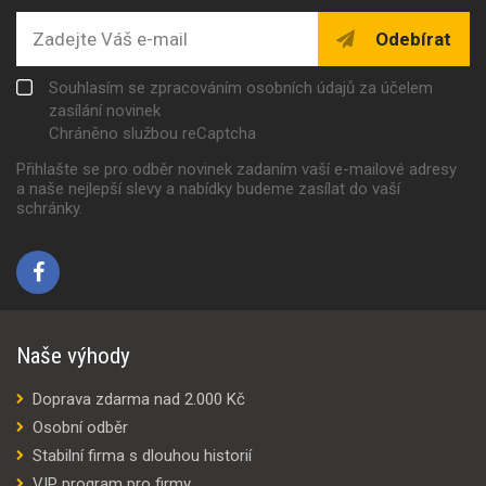
Odebírat
Souhlasím se zpracováním osobních údajů za účelem
zasílání novinek
Chráněno službou reCaptcha
Přihlašte se pro odběr novinek zadaním vaší e-mailové adresy
a naše nejlepší slevy a nabídky budeme zasílat do vaší
schránky.
Naše výhody
Doprava zdarma nad 2.000 Kč
Osobní odběr
Stabilní firma s dlouhou historií
VIP program pro firmy