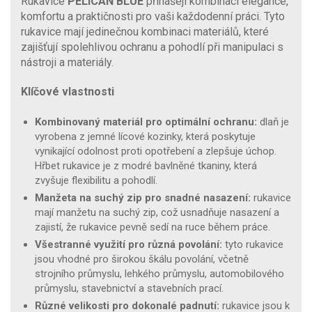
Rukavice
PELICAN BLUE
přinášejí kombinaci elegance,
komfortu a praktičnosti pro vaši každodenní práci. Tyto
rukavice mají jedinečnou kombinaci materiálů, které
zajišťují spolehlivou ochranu a pohodlí při manipulaci s
nástroji a materiály.
Klíčové vlastnosti
Kombinovaný materiál pro optimální ochranu:
dlaň je
vyrobena z jemné lícové kozinky, která poskytuje
vynikající odolnost proti opotřebení a zlepšuje úchop.
Hřbet rukavice je z modré bavlněné tkaniny, která
zvyšuje flexibilitu a pohodlí.
Manžeta na suchý zip pro snadné nasazení:
rukavice
mají manžetu na suchý zip, což usnadňuje nasazení a
zajistí, že rukavice pevně sedí na ruce během práce.
Všestranné využití pro různá povolání:
tyto rukavice
jsou vhodné pro širokou škálu povolání, včetně
strojního průmyslu, lehkého průmyslu, automobilového
průmyslu, stavebnictví a stavebních prací.
Různé velikosti pro dokonalé padnutí:
rukavice jsou k