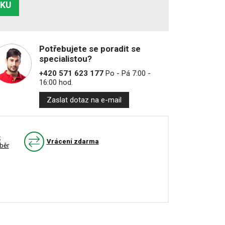
ÍKU
Potřebujete se poradit se
specialistou?
+420 571 623 177
Po - Pá 7:00 -
16:00 hod.
Zaslat dotaz na e-mail
k
Vrácení zdarma
běr