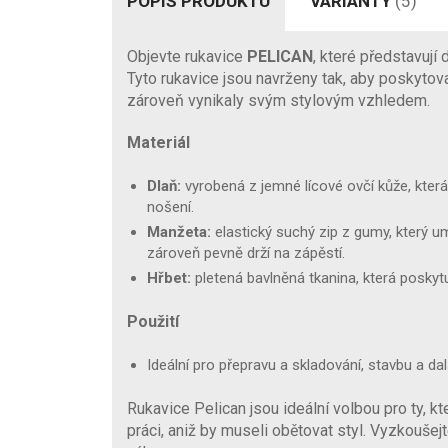
POPIS PRODUKTU
VARIANTY
(5)
Objevte rukavice
PELICAN
, které představují
Tyto rukavice jsou navrženy tak, aby poskytova
zároveň vynikaly svým stylovým vzhledem.
Materiál
Dlaň:
vyrobená z jemné lícové ovčí kůže, která za
nošení.
Manžeta:
elastický suchý zip z gumy, který u
zároveň pevně drží na zápěstí.
Hřbet:
pletená bavlněná tkanina, která poskytuj
Použití
Ideální pro přepravu a skladování, stavbu a da
Rukavice Pelican jsou ideální volbou pro ty, kt
práci, aniž by museli obětovat styl. Vyzkoušejt