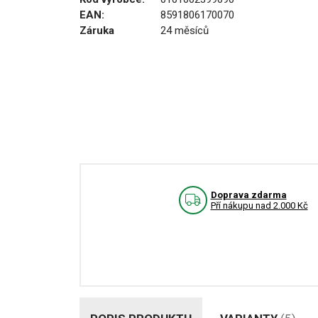
EAN:
8591806170070
Záruka
24 měsíců
Doprava zdarma
Pří nákupu nad 2.000 Kč