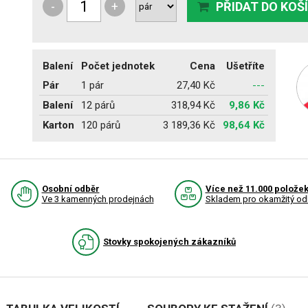
-
+
PŘIDAT DO KOŠ
Balení
Počet jednotek
Cena
Ušetříte
Pár
1 pár
27,40 Kč
---
Balení
12 párů
318,94 Kč
9,86 Kč
Karton
120 párů
3 189,36 Kč
98,64 Kč
Osobní odběr
Více než 11.000 polože
Ve 3 kamenných prodejnách
Skladem pro okamžitý od
Stovky spokojených zákazníků