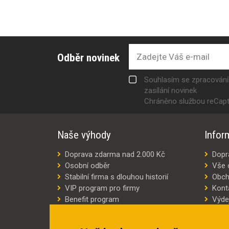
Odběr novinek
Souhlasím se zpracován
zasílání novinek
Chráněno službou reCap
Naše výhody
Infor
Doprava zdarma nad 2.000 Kč
Dopr
Osobní odběr
Vše 
Stabilní firma s dlouhou historií
Obch
VIP program pro firmy
Kont
Benefit program
Výde
Šití oděvů na míru
Výro
Náhradní plnění
Jak v