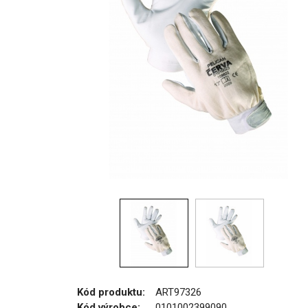
Kód produktu:
ART97326
Kód výrobce:
0101002399090