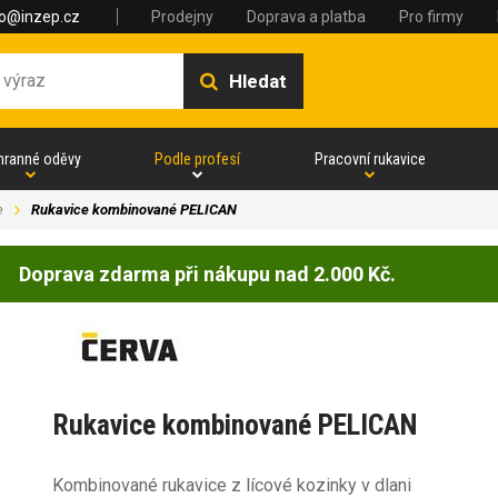
fo@inzep.cz
Prodejny
Doprava a platba
Pro firmy
Hledat
hranné oděvy
Podle profesí
Pracovní rukavice
e
Rukavice kombinované PELICAN
Doprava zdarma při nákupu nad 2.000 Kč.
Rukavice kombinované PELICAN
Kombinované rukavice z lícové kozinky v dlani