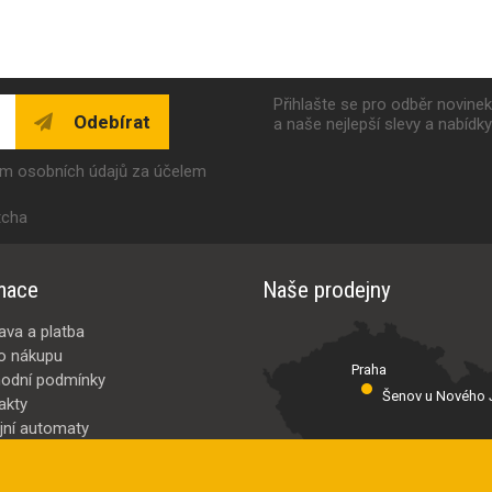
Přihlašte se pro odběr novine
Odebírat
a naše nejlepší slevy a nabídk
ím osobních údajů za účelem
tcha
mace
Naše prodejny
ava a platba
o nákupu
Praha
odní podmínky
Šenov u Nového J
akty
jní automaty
Valašské Meziř
bci
ybrat