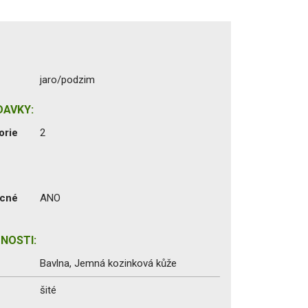
jaro/podzim
DAVKY:
orie
2
ecné
ANO
NOSTI:
Bavlna, Jemná kozinková kůže
šité