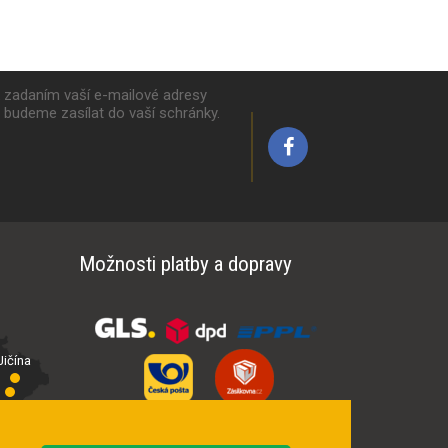
k zadaním vaší e-mailové adresy
y budeme zasílat do vaší schránky.
Možnosti platby a dopravy
ičína
íčí