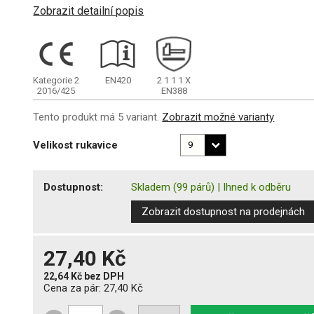
Zobrazit detailní popis
Kategorie 2
EN420
2
1
1
1
X
2016/425
EN388
Tento produkt má 5 variant.
Zobrazit možné varianty
Velikost rukavice
Dostupnost:
Skladem
(99 párů)
|
Ihned k odběru
Zobrazit dostupnost na prodejnách
27,40 Kč
22,64 Kč
bez DPH
Cena za pár:
27,40 Kč