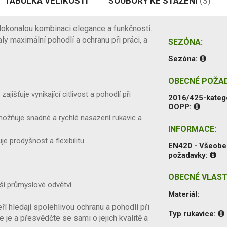
TABULKA VELIKOSTÍ
SOUBORY KE STAŽENÍ
(3)
 dokonalou kombinaci elegance a funkčnosti.
ly maximální pohodlí a ochranu při práci, a
SEZÓNA:
Sezóna:
OBECNÉ POŽA
jišťuje vynikající citlivost a pohodlí při
2016/425-kateg
OOPP:
možňuje snadné a rychlé nasazení rukavic a
INFORMACE:
e prodyšnost a flexibilitu.
EN420 - Všeob
požadavky:
OBECNÉ VLAST
lší průmyslové odvětví.
Materiál:
eří hledají spolehlivou ochranu a pohodlí při
Typ rukavice:
e je a přesvědčte se sami o jejich kvalitě a