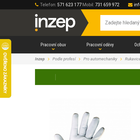
Telefon:
571 623 177
Mobil:
731 659 972
in
Pracovní obuv
Pracovní oděvy
Oc
Inzep
Podle profesí
Pro automechaniky
Rukavic