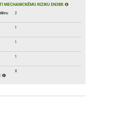
I MECHANICKÉMU RIZIKU EN388:
děru:
2
1
1
1
X
í: