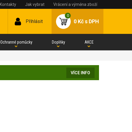
Kontakty
Jak vybrat
Vrácení a výměna zboží
0
0 Kč
s DPH
Přihlásit
Ochranné pomůcky
Doplňky
AKCE
VÍCE INFO