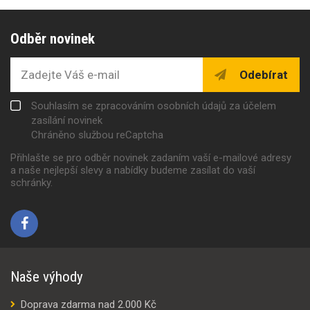
Odběr novinek
Odebírat
Souhlasím se zpracováním osobních údajů za účelem
zasílání novinek
Chráněno službou reCaptcha
Přihlašte se pro odběr novinek zadaním vaší e-mailové adresy
a naše nejlepší slevy a nabídky budeme zasílat do vaší
schránky.
Naše výhody
Doprava zdarma nad 2.000 Kč