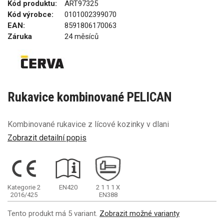
Kód produktu:
ART97325
Kód výrobce:
0101002399070
EAN:
8591806170063
Záruka
24 měsíců
Rukavice kombinované PELICAN
Kombinované rukavice z lícové kozinky v dlani
Zobrazit detailní popis
Kategorie 2
EN420
2
1
1
1
X
2016/425
EN388
Tento produkt má 5 variant.
Zobrazit možné varianty