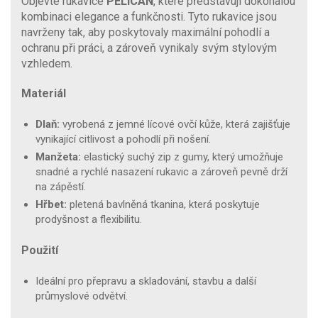
Objevte rukavice
PELICAN
, které představují dokonalou
kombinaci elegance a funkčnosti. Tyto rukavice jsou
navrženy tak, aby poskytovaly maximální pohodlí a
ochranu při práci, a zároveň vynikaly svým stylovým
vzhledem.
Materiál
Dlaň:
vyrobená z jemné lícové ovčí kůže, která zajišťuje
vynikající citlivost a pohodlí při nošení.
Manžeta:
elastický suchý zip z gumy, který umožňuje
snadné a rychlé nasazení rukavic a zároveň pevně drží
na zápěstí.
Hřbet:
pletená bavlněná tkanina, která poskytuje
prodyšnost a flexibilitu.
Použití
Ideální pro přepravu a skladování, stavbu a další
průmyslové odvětví.