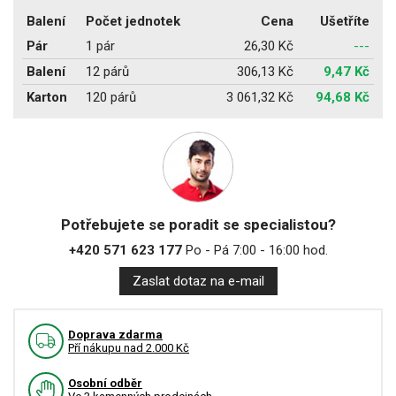
Balení
Počet jednotek
Cena
Ušetříte
Pár
1 pár
26,30 Kč
---
Balení
12 párů
306,13 Kč
9,47 Kč
Karton
120 párů
3 061,32 Kč
94,68 Kč
Potřebujete se poradit se specialistou?
+420 571 623 177
Po - Pá 7:00 - 16:00 hod.
Zaslat dotaz na e-mail
Doprava zdarma
Pří nákupu nad 2.000 Kč
Osobní odběr