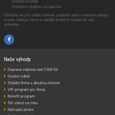
zasílání novinek
Chráněno službou reCaptcha
Přihlašte se pro odběr novinek zadaním vaší e-mailové adresy
a naše nejlepší slevy a nabídky budeme zasílat do vaší
schránky.
Naše výhody
Doprava zdarma nad 2.000 Kč
Osobní odběr
Stabilní firma s dlouhou historií
VIP program pro firmy
Benefit program
Šití oděvů na míru
Náhradní plnění