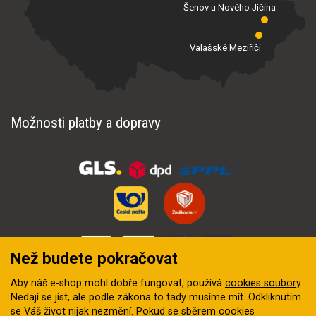
Šenov u Nového Jičína
Valašské Meziříčí
Možnosti platby a dopravy
Než budete pokračovat
Aby náš e-shop mohl dobře fungovat, používá
cookies soubory
.
Nedají se jíst, ale podle zákona to tady musíme mít. Odkliknutím
se Váš život nijak nezmění. Pokud se sběrem cookies