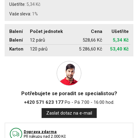
Ušetříte:
5,34 Kč
Vaše sleva:
1%
Balení
Počet jednotek
Cena
Ušetříte
Balení
12 párů
528,66 Kč
5,34 Kč
Karton
120 párů
5 286,60 Kč
53,40 Kč
Potřebujete se poradit se specialistou?
+420 571 623 177
Po - Pá 7:00 - 16:00 hod.
Zaslat dotaz na e-mail
Doprava zdarma
Pří nákupu nad 2.000 Kč