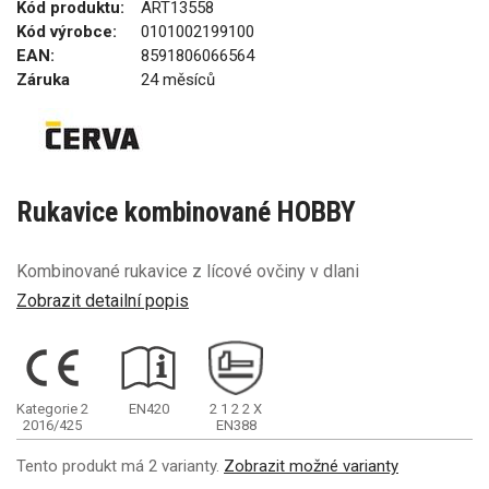
Kód produktu:
ART13558
Kód výrobce:
0101002199100
EAN:
8591806066564
Záruka
24 měsíců
Rukavice kombinované HOBBY
Kombinované rukavice z lícové ovčiny v dlani
Zobrazit detailní popis
Kategorie 2
EN420
2
1
2
2
X
2016/425
EN388
Tento produkt má 2 varianty.
Zobrazit možné varianty