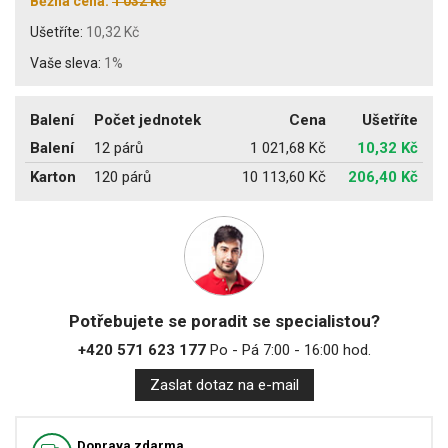
Běžná cena:
1 032 Kč
Ušetříte:
10,32 Kč
Vaše sleva:
1%
Balení
Počet jednotek
Cena
Ušetříte
Balení
12 párů
1 021,68 Kč
10,32 Kč
Karton
120 párů
10 113,60 Kč
206,40 Kč
Potřebujete se poradit se specialistou?
+420 571 623 177
Po - Pá 7:00 - 16:00 hod.
Zaslat dotaz na e-mail
Doprava zdarma