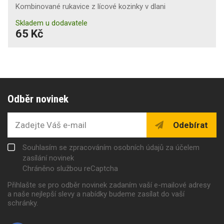
Kombinované rukavice z lícové kozinky v dlani
Skladem u dodavatele
65 Kč
Odběr novinek
Odebírat
Souhlasím se zpracováním osobních údajů za účelem
zasílání novinek
Chráněno službou reCaptcha
Přihlašte se pro odběr novinek zadaním vaší e-mailové adresy
a naše nejlepší slevy a nabídky budeme zasílat do vaší
schránky.