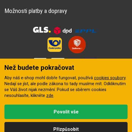
Možnosti platby a dopravy
Než budete pokračovat
Aby náš e-shop mohl dobře fungovat, používá
cookies soubory
.
Nedají se jíst, ale podle zákona to tady musíme mít. Odkliknutím
se Váš život nijak nezmění. Pokud se sběrem cookies
nesouhlasíte, klikněte
zde
.
© 2018–2026 INZEP CENTRUM, s.r.o. Všechna práva vyhrazena
Povolit vše
Vytvořila
digitální agentura FEO
Přizpůsobit