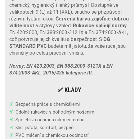
chemický, hygienický i lehký průmysl. Dostupné ve
velikostech 9 (L) až 11 (XXL), snadno se přizpůsobí
různým typům rukou.
Červená barva
zajišťuje dobrou
viditelnost
a stylový vzhled.
Rukavice splňují normy
EN 420:2003, EN 388:2003-3121X a EN 374:2003-AKL,
což potvrzuje jejich kvalitu a bezpečnost. S
DG
STANDARD PVC
budete mít jistotu, že vaše ruce jsou
chráněny po celou pracovní směnu.
Normy: EN 420:2003, EN 388:2003-3121X a EN
374:2003-AKL, 2016/425 kategorie III.
✅ KLADY
Bezpečná práce s chemikáliemi
Odolné rukavice s pohodlným nošením
Spolehlivá ochrana rukou v terénu
Klid, jistota, komfort, bezpečí
PVC máčení s chemickou odolností