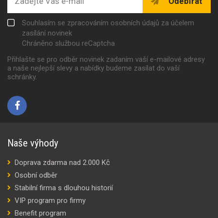
Odebírat
Souhlasím se zpracováním osobních údajů za účelem
zasílání novinek
Chráněno službou reCaptcha
Přihlašte se pro odběr novinek zadaním vaší e-mailové adresy
a naše nejlepší slevy a nabídky budeme zasílat do vaší
schránky.
Naše výhody
Doprava zdarma nad 2.000 Kč
Osobní odběr
Stabilní firma s dlouhou historií
VIP program pro firmy
Benefit program