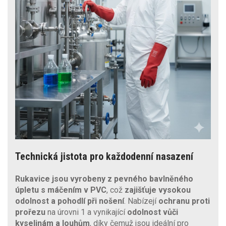
Technická jistota pro každodenní nasazení
Rukavice jsou vyrobeny z pevného bavlněného
úpletu s máčením v PVC
, což
zajišťuje vysokou
odolnost a pohodlí při nošení
. Nabízejí
ochranu proti
prořezu
na úrovni 1 a vynikající
odolnost vůči
kyselinám a louhům
, díky čemuž jsou ideální pro