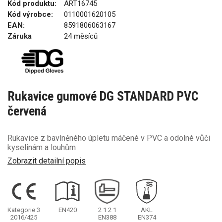
Kód produktu:
ART16745
Kód výrobce:
0110001620105
EAN:
8591806063167
Záruka
24 měsíců
Rukavice gumové DG STANDARD PVC
červená
Rukavice z bavlněného úpletu máčené v PVC a odolné vůči
kyselinám a louhům
Zobrazit detailní popis
Kategorie 3
EN420
2
1
2
1
AKL
2016/425
EN388
EN374