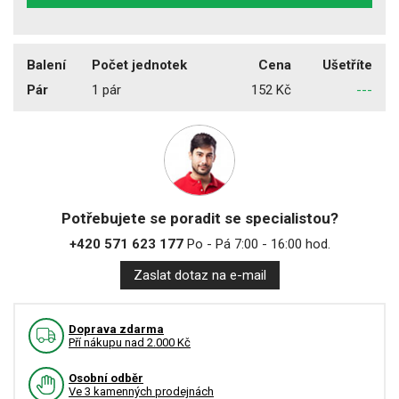
Balení
Počet jednotek
Cena
Ušetříte
Pár
1 pár
152 Kč
---
Potřebujete se poradit se specialistou?
+420 571 623 177
Po - Pá 7:00 - 16:00 hod.
Zaslat dotaz na e-mail
Doprava zdarma
Pří nákupu nad 2.000 Kč
Osobní odběr
Ve 3 kamenných prodejnách