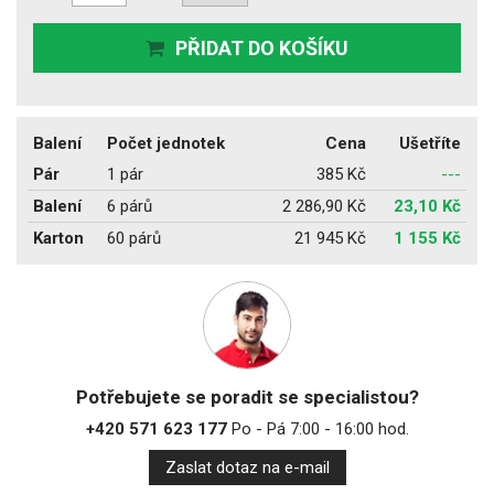
PŘIDAT DO KOŠÍKU
Balení
Počet jednotek
Cena
Ušetříte
Pár
1 pár
385 Kč
---
Balení
6 párů
2 286,90 Kč
23,10 Kč
Karton
60 párů
21 945 Kč
1 155 Kč
Potřebujete se poradit se specialistou?
+420 571 623 177
Po - Pá 7:00 - 16:00 hod.
Zaslat dotaz na e-mail