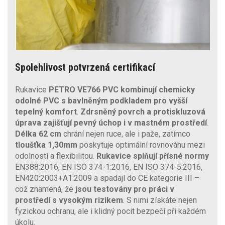
Spolehlivost potvrzená certifikací
Rukavice
PETRO VE766 PVC
kombinují chemicky
odolné PVC
s bavlněným podkladem pro vyšší
tepelný komfort
.
Zdrsněný povrch a protiskluzová
úprava zajišťují pevný úchop i v mastném prostředí
.
Délka 62 cm
chrání nejen ruce, ale i paže, zatímco
tloušťka 1,30mm
poskytuje optimální rovnováhu mezi
odolností a flexibilitou.
Rukavice splňují přísné normy
EN388:2016, EN ISO 374-1:2016, EN ISO 374-5:2016,
EN420:2003+A1:2009 a spadají do CE kategorie III –
což znamená, že
jsou testovány pro práci v
prostředí s vysokým rizikem
. S nimi získáte nejen
fyzickou ochranu, ale i klidný pocit bezpečí při každém
úkolu.