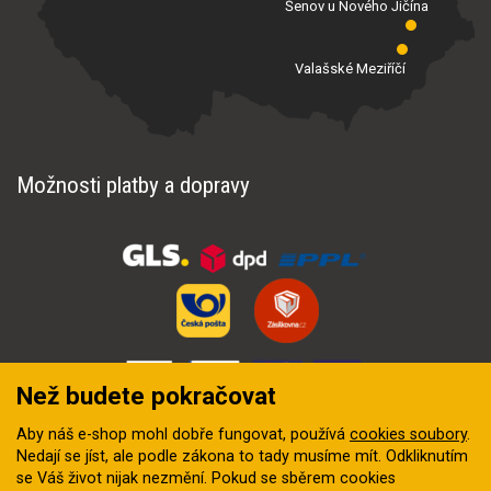
Šenov u Nového Jičína
Valašské Meziříčí
Možnosti platby a dopravy
Než budete pokračovat
Aby náš e-shop mohl dobře fungovat, používá
cookies soubory
.
Nedají se jíst, ale podle zákona to tady musíme mít. Odkliknutím
se Váš život nijak nezmění. Pokud se sběrem cookies