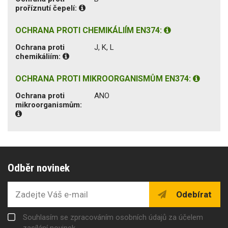
proříznutí čepelí:
OCHRANA PROTI CHEMIKÁLIÍM EN374:
Ochrana proti
J, K, L
chemikáliím:
OCHRANA PROTI MIKROORGANISMŮM EN374:
Ochrana proti
ANO
mikroorganismům:
Odběr novinek
Odebírat
Souhlasím se zpracováním osobních údajů za účelem
zasílání novinek