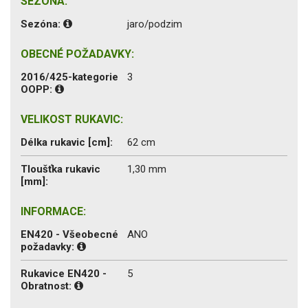
SEZÓNA:
Sezóna:
jaro/podzim
OBECNÉ POŽADAVKY:
2016/425-kategorie
3
OOPP:
VELIKOST RUKAVIC:
Délka rukavic [cm]:
62 cm
Tloušťka rukavic
1,30 mm
[mm]:
INFORMACE:
EN420 - Všeobecné
ANO
požadavky:
Rukavice EN420 -
5
Obratnost: