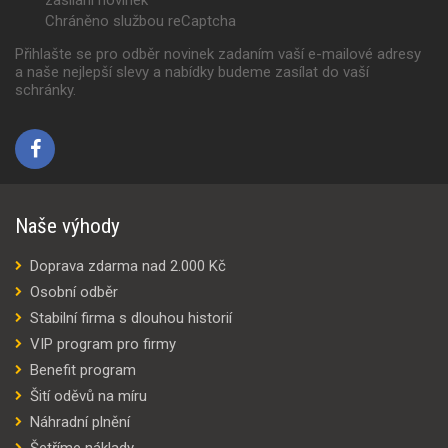
Chráněno službou reCaptcha
Přihlašte se pro odběr novinek zadaním vaší e-mailové adresy
a naše nejlepší slevy a nabídky budeme zasílat do vaší
schránky.
Naše výhody
Doprava zdarma nad 2.000 Kč
Osobní odběr
Stabilní firma s dlouhou historií
VIP program pro firmy
Benefit program
Šití oděvů na míru
Náhradní plnění
Šetříme náklady