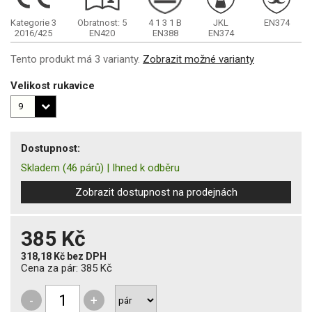
Kategorie 3
Obratnost: 5
4
1
3
1
B
JKL
EN374
2016/425
EN420
EN388
EN374
Tento produkt má 3 varianty.
Zobrazit možné varianty
Velikost rukavice
Dostupnost:
Skladem
(46 párů)
|
Ihned k odběru
Zobrazit dostupnost na prodejnách
385 Kč
318,18 Kč
bez DPH
Cena za pár:
385 Kč
-
+