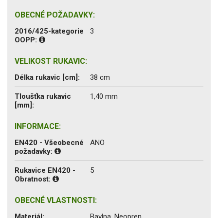
OBECNÉ POŽADAVKY:
2016/425-kategorie
3
OOPP:
VELIKOST RUKAVIC:
Délka rukavic [cm]:
38 cm
Tloušťka rukavic
1,40 mm
[mm]:
INFORMACE:
EN420 - Všeobecné
ANO
požadavky:
Rukavice EN420 -
5
Obratnost:
OBECNÉ VLASTNOSTI:
Materiál:
Bavlna, Neopren