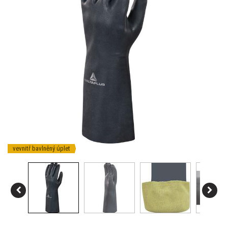
vevnitř bavlněný úplet