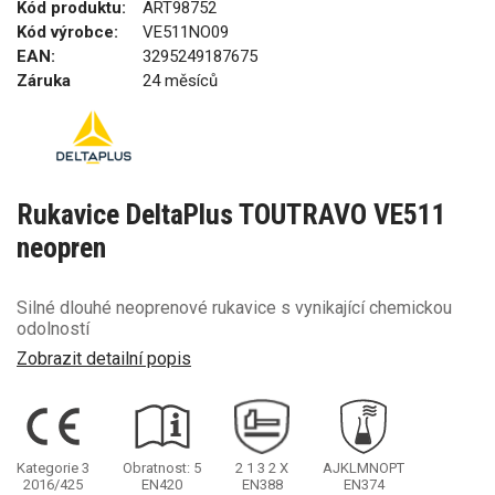
Kód produktu:
ART98752
Kód výrobce:
VE511NO09
EAN:
3295249187675
Záruka
24 měsíců
Rukavice DeltaPlus TOUTRAVO VE511
neopren
Silné dlouhé neoprenové rukavice s vynikající chemickou
odolností
Zobrazit detailní popis
Kategorie 3
Obratnost: 5
2
1
3
2
X
AJKLMNOPT
2016/425
EN420
EN388
EN374