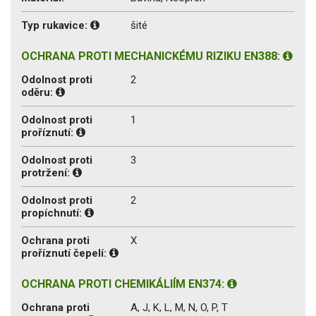
Typ rukavice:
šité
OCHRANA PROTI MECHANICKÉMU RIZIKU EN388:
Odolnost proti
2
oděru:
Odolnost proti
1
proříznutí:
Odolnost proti
3
protržení:
Odolnost proti
2
propíchnutí:
Ochrana proti
X
proříznutí čepelí:
OCHRANA PROTI CHEMIKÁLIÍM EN374:
Ochrana proti
A, J, K, L, M, N, O, P, T