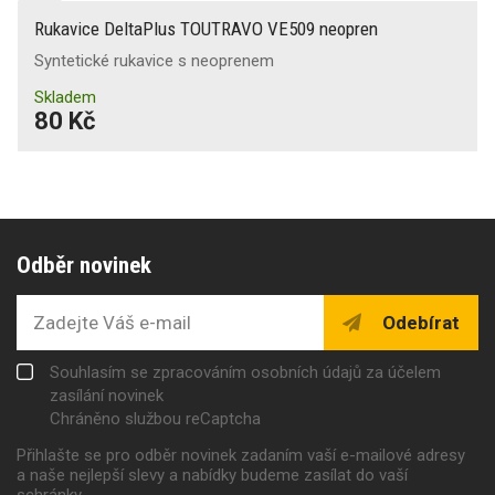
Rukavice DeltaPlus TOUTRAVO VE509 neopren
Syntetické rukavice s neoprenem
Skladem
80 Kč
Odběr novinek
Odebírat
Souhlasím se zpracováním osobních údajů za účelem
zasílání novinek
Chráněno službou reCaptcha
Přihlašte se pro odběr novinek zadaním vaší e-mailové adresy
a naše nejlepší slevy a nabídky budeme zasílat do vaší
schránky.