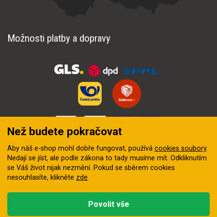
Možnosti platby a dopravy
Než budete pokračovat
Aby náš e-shop mohl dobře fungovat, používá
cookies soubory
.
Nedají se jíst, ale podle zákona to tady musíme mít. Odkliknutím
se Váš život nijak nezmění. Pokud se sběrem cookies
nesouhlasíte, klikněte
zde
.
© 2018–2026 INZEP CENTRUM, s.r.o. Všechna práva vyhrazena
Povolit vše
Vytvořila
digitální agentura FEO