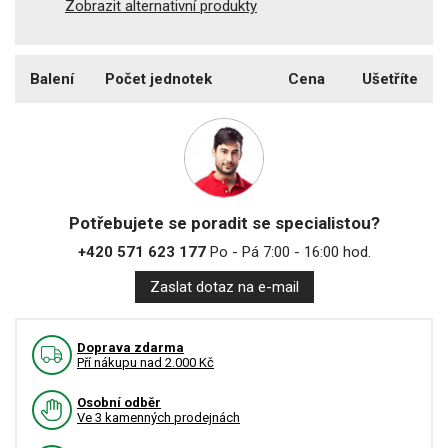
Zobrazit alternativní produkty
Balení
Počet jednotek
Cena
Ušetříte
Potřebujete se poradit se specialistou?
+420 571 623 177
Po - Pá 7:00 - 16:00 hod.
Zaslat dotaz na e-mail
Doprava zdarma
Pří nákupu nad 2.000 Kč
Osobní odběr
Ve 3 kamenných prodejnách