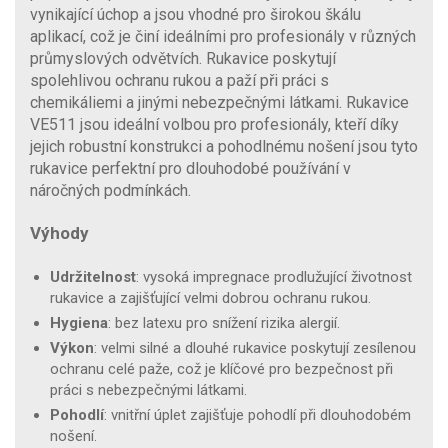
vynikající úchop a jsou vhodné pro širokou škálu
aplikací, což je činí ideálními pro profesionály v různých
průmyslových odvětvích. Rukavice poskytují
spolehlivou ochranu rukou a paží při práci s
chemikáliemi a jinými nebezpečnými látkami. Rukavice
VE511 jsou ideální volbou pro profesionály, kteří díky
jejich robustní konstrukci a pohodlnému nošení jsou tyto
rukavice perfektní pro dlouhodobé používání v
náročných podmínkách.
Výhody
Udržitelnost
: vysoká impregnace prodlužující životnost
rukavice a zajišťující velmi dobrou ochranu rukou.
Hygiena
: bez latexu pro snížení rizika alergií.
Výkon
: velmi silné a dlouhé rukavice poskytují zesílenou
ochranu celé paže, což je klíčové pro bezpečnost při
práci s nebezpečnými látkami.
Pohodlí
: vnitřní úplet zajišťuje pohodlí při dlouhodobém
nošení.