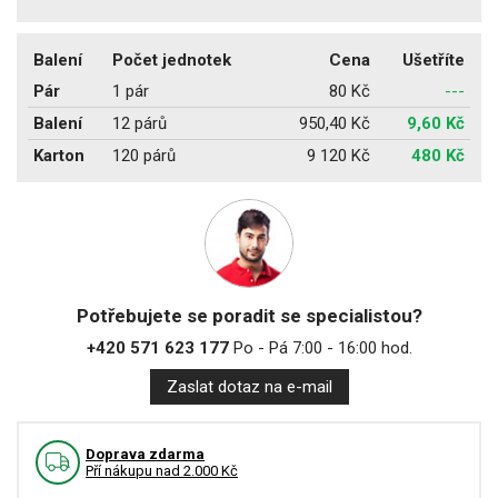
Balení
Počet jednotek
Cena
Ušetříte
Pár
1 pár
80 Kč
---
Balení
12 párů
950,40 Kč
9,60 Kč
Karton
120 párů
9 120 Kč
480 Kč
Potřebujete se poradit se specialistou?
+420 571 623 177
Po - Pá 7:00 - 16:00 hod.
Zaslat dotaz na e-mail
Doprava zdarma
Pří nákupu nad 2.000 Kč