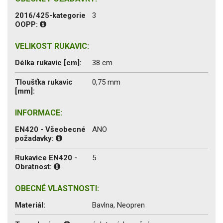
2016/425-kategorie
3
OOPP:
VELIKOST RUKAVIC:
Délka rukavic [cm]:
38 cm
Tloušťka rukavic
0,75 mm
[mm]:
INFORMACE:
EN420 - Všeobecné
ANO
požadavky:
Rukavice EN420 -
5
Obratnost:
OBECNÉ VLASTNOSTI:
Materiál:
Bavlna, Neopren