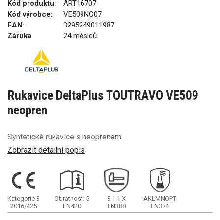
Kód produktu:
ART16707
Kód výrobce:
VE509NO07
EAN:
3295249011987
Záruka
24 měsíců
Rukavice DeltaPlus TOUTRAVO VE509
neopren
Syntetické rukavice s neoprenem
Zobrazit detailní popis
Kategorie 3
Obratnost: 5
3
1
1
X
AKLMNOPT
2016/425
EN420
EN388
EN374