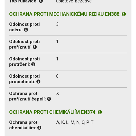
Typ rukavice:
úpletové-bezešvé
OCHRANA PROTI MECHANICKÉMU RIZIKU EN388:
Odolnost proti
3
oděru:
Odolnost proti
1
proříznutí:
Odolnost proti
1
protržení:
Odolnost proti
0
propíchnutí:
Ochrana proti
X
proříznutí čepelí:
OCHRANA PROTI CHEMIKÁLIÍM EN374:
Ochrana proti
A, K, L, M, N, O, P, T
chemikáliím: