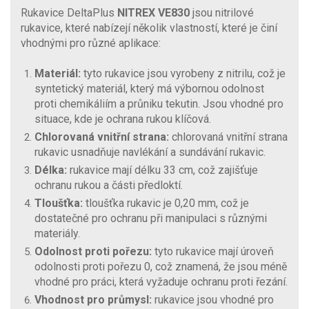
Rukavice DeltaPlus
NITREX VE830
jsou nitrilové
rukavice, které nabízejí několik vlastností, které je činí
vhodnými pro různé aplikace:
Materiál:
tyto rukavice jsou vyrobeny z nitrilu, což je
syntetický materiál, který má výbornou odolnost
proti chemikáliím a průniku tekutin. Jsou vhodné pro
situace, kde je ochrana rukou klíčová.
Chlorovaná vnitřní strana:
chlorovaná vnitřní strana
rukavic usnadňuje navlékání a sundávání rukavic.
Délka:
rukavice mají délku 33 cm, což zajišťuje
ochranu rukou a části předloktí.
Tloušťka:
tloušťka rukavic je 0,20 mm, což je
dostatečné pro ochranu při manipulaci s různými
materiály.
Odolnost proti pořezu:
tyto rukavice mají úroveň
odolnosti proti pořezu 0, což znamená, že jsou méně
vhodné pro práci, která vyžaduje ochranu proti řezání.
Vhodnost pro průmysl:
rukavice jsou vhodné pro