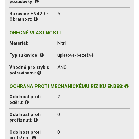
požadavky:
Rukavice EN420 -
5
Obratnost:
OBECNÉ VLASTNOSTI:
Materiál:
Nitril
Typ rukavice:
úpletové-bezešvé
Vhodné pro styk s
ANO
potravinami:
OCHRANA PROTI MECHANICKÉMU RIZIKU EN388:
Odolnost proti
2
oděru:
Odolnost proti
0
proříznutí:
Odolnost proti
0
protržení: