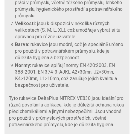
práci v průmyslu, včetně těžkého průmyslu, lehkého
průmyslu, hygienického prostředí a potravinářského
průmyslu.
Velikosti:
jsou k dispozici v několika různých
velikostech (S, M, L, XL), což umožňuje vybrat si tu
správnou pro různé uživatele.
Barva:
rukavice jsou modré, což je speciálně určeno
pro použití v potravinářském průmyslu, kde je
důležitá hygiena a bezpečnost.
Normy:
rukavice splňují normy EN 420:2003, EN
388-2001, EN 374-3-AJKL A2>30mn, J2>30mn,
K4>120mn, L1>10mn, což zaručuje jejich kvalitu a
bezpečnost pro uživatele.
Tyto rukavice DeltaPlus NITREX VE830 jsou ideální pro
různá povolání a aplikace, kde je důležitá ochrana rukou
před chemikáliemi a jinými nebezpečími. Jsou vhodné
pro použití v průmyslových prostředích, včetně
potravinářského průmyslu, kde je důležitá hygiena.