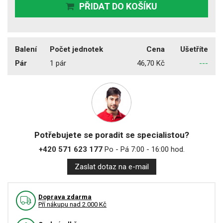
PŘIDAT DO KOŠÍKU
Balení
Počet jednotek
Cena
Ušetříte
Pár
1 pár
46,70 Kč
---
Potřebujete se poradit se specialistou?
+420 571 623 177
Po - Pá 7:00 - 16:00 hod.
Zaslat dotaz na e-mail
Doprava zdarma
Pří nákupu nad 2.000 Kč