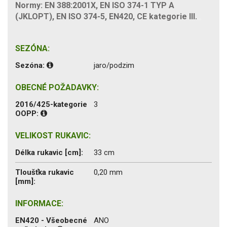
Normy: EN 388:2001X, EN ISO 374-1 TYP A
(JKLOPT), EN ISO 374-5, EN420, CE kategorie III.
SEZÓNA:
Sezóna:
jaro/podzim
OBECNÉ POŽADAVKY:
2016/425-kategorie
3
OOPP:
VELIKOST RUKAVIC:
Délka rukavic [cm]:
33 cm
Tloušťka rukavic
0,20 mm
[mm]:
INFORMACE:
EN420 - Všeobecné
ANO