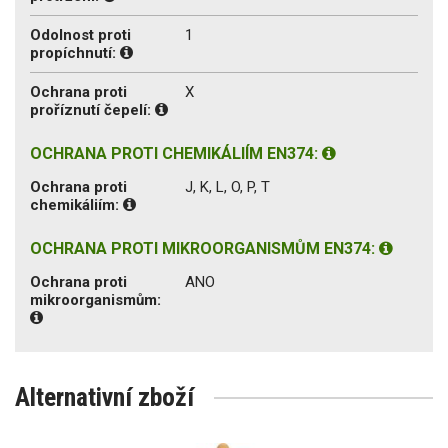
Odolnost proti
1
propíchnutí:
Ochrana proti
X
proříznutí čepelí:
OCHRANA PROTI CHEMIKÁLIÍM EN374:
Ochrana proti
J, K, L, O, P, T
chemikáliím:
OCHRANA PROTI MIKROORGANISMŮM EN374:
Ochrana proti
ANO
mikroorganismům:
Alternativní zboží