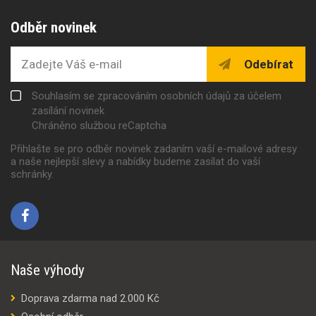
Odběr novinek
Odebírat
Souhlasím se zpracováním osobních údajů za účelem
zasílání novinek
Chráněno službou reCaptcha
Přihlašte se pro odběr novinek zadaním vaší e-mailové adresy
a naše nejlepší slevy a nabídky budeme zasílat do vaší
schránky.
Naše výhody
Doprava zdarma nad 2.000 Kč