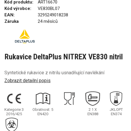
Kód produktu:
ART16670
Kód výrobce:
VE830BL07
EAN:
3295249018238
Záruka
24 měsíců
Rukavice DeltaPlus NITREX VE830 nitril
Syntetické rukavice z nitrilu usnadňující navlékání
Zobrazit detailní popis
Kategorie 3
Obratnost: 5
2
1
X
JKLOPT
2016/425
EN420
EN388
EN374