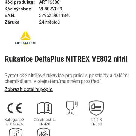
Kód produktu:
ART16688
Kód výrobce:
VE802VE09
EAN:
3295249011840
Záruka
24 měsíců
Rukavice DeltaPlus NITREX VE802 nitril
Syntetické nitrilové rukavice pro práci s pesticidy a dalšími
chemikáliemi v olejnatém/mastném prostředí.
Zobrazit detailní popis
Kategorie 3
Obratnost: 5
4
1
1
X
2016/425
EN420
EN388