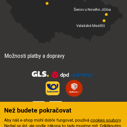
Šenov u Nového Jičína
Valašské Meziříčí
Možnosti platby a dopravy
Než budete pokračovat
Aby náš e-shop mohl dobře fungovat, používá
cookies soubory
.
Nedají se jíst, ale podle zákona to tady musíme mít. Odkliknutím