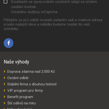
Souhlasím se zpracováním osobních údajů za účelem
zasílání novinek
Chráněno službou reCaptcha
Přihlašte se pro odběr novinek zadaním vaší e-mailové adresy
a naše nejlepší slevy a nabídky budeme zasílat do vaší
schránky.
Naše výhody
Doprava zdarma nad 2.000 Kč
Osobní odběr
Stabilní firma s dlouhou historií
VIP program pro firmy
Benefit program
Šití oděvů na míru