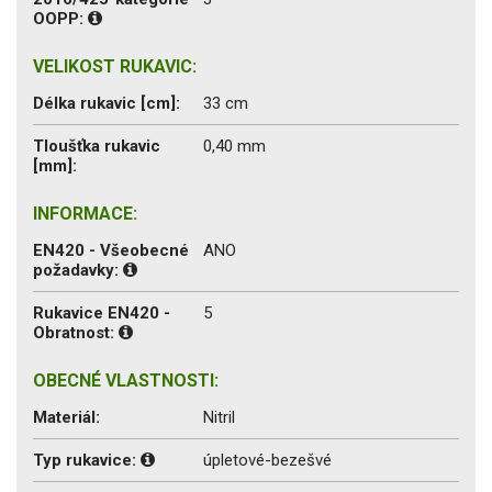
OOPP:
VELIKOST RUKAVIC:
Délka rukavic [cm]:
33 cm
Tloušťka rukavic
0,40 mm
[mm]:
INFORMACE:
EN420 - Všeobecné
ANO
požadavky:
Rukavice EN420 -
5
Obratnost:
OBECNÉ VLASTNOSTI:
Materiál:
Nitril
Typ rukavice:
úpletové-bezešvé