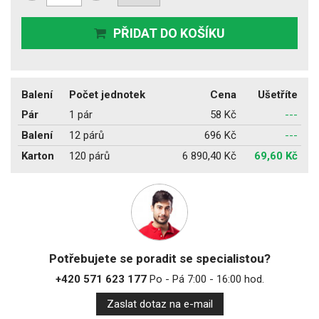
PŘIDAT DO KOŠÍKU
Balení
Počet jednotek
Cena
Ušetříte
Pár
1 pár
58 Kč
---
Balení
12 párů
696 Kč
---
Karton
120 párů
6 890,40 Kč
69,60 Kč
Potřebujete se poradit se specialistou?
+420 571 623 177
Po - Pá 7:00 - 16:00 hod.
Zaslat dotaz na e-mail