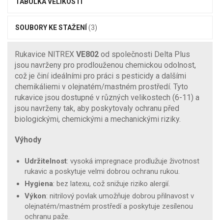
TABULKA VELIKOSTÍ
SOUBORY KE STAŽENÍ
(3)
Rukavice NITREX
VE802
od společnosti Delta Plus
jsou navrženy pro prodlouženou chemickou odolnost,
což je činí ideálními pro práci s pesticidy a dalšími
chemikáliemi v olejnatém/mastném prostředí. Tyto
rukavice jsou dostupné v různých velikostech (6-11) a
jsou navrženy tak, aby poskytovaly ochranu před
biologickými, chemickými a mechanickými riziky.
Výhody
Udržitelnost
: vysoká impregnace prodlužuje životnost
rukavic a poskytuje velmi dobrou ochranu rukou.
Hygiena
: bez latexu, což snižuje riziko alergií.
Výkon
: nitrilový povlak umožňuje dobrou přilnavost v
olejnatém/mastném prostředí a poskytuje zesílenou
ochranu paže.