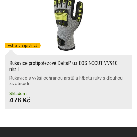
ochrana záprstí 5J
Rukavice protipořezové DeltaPlus EOS NOCUT VV910
nitril
Rukavice s vyšší ochranou prstů a hřbetu ruky s dlouhou
životností
Skladem
478 Kč