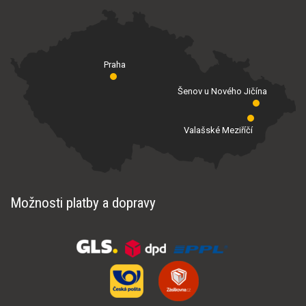
Praha
Šenov u Nového Jičína
Valašské Meziříčí
Možnosti platby a dopravy