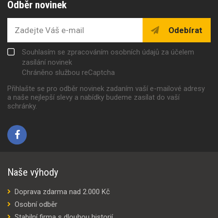
Odběr novinek
Odebírat
Souhlasím se zpracováním osobních údajů za účelem
zasílání novinek
Chráněno službou reCaptcha
Přihlašte se pro odběr novinek zadaním vaší e-mailové adresy
a naše nejlepší slevy a nabídky budeme zasílat do vaší
schránky.
Naše výhody
Doprava zdarma nad 2.000 Kč
Osobní odběr
Stabilní firma s dlouhou historií