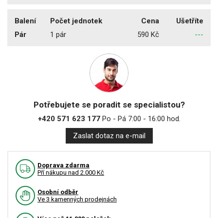
Balení
Počet jednotek
Cena
Ušetříte
Pár
1 pár
590 Kč
---
Potřebujete se poradit se specialistou?
+420 571 623 177
Po - Pá 7:00 - 16:00 hod.
Zaslat dotaz na e-mail
Doprava zdarma
Pří nákupu nad 2.000 Kč
Osobní odběr
Ve 3 kamenných prodejnách