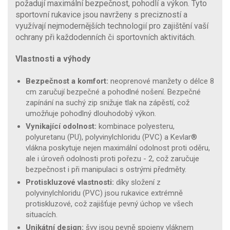
požadují maximální bezpečnost, pohodlí a výkon. Tyto
sportovní rukavice jsou navrženy s precizností a
využívají nejmodernějších technologií pro zajištění vaší
ochrany při každodenních či sportovních aktivitách.
Vlastnosti a výhody
Bezpečnost a komfort:
neoprenové manžety o délce 8
cm zaručují bezpečné a pohodlné nošení. Bezpečné
zapínání na suchý zip snižuje tlak na zápěstí, což
umožňuje pohodlný dlouhodobý výkon.
Vynikající odolnost:
kombinace polyesteru,
polyuretanu (PU), polyvinylchloridu (PVC) a Kevlar®
vlákna poskytuje nejen maximální odolnost proti oděru,
ale i úroveň odolnosti proti pořezu - 2, což zaručuje
bezpečnost i při manipulaci s ostrými předměty.
Protiskluzové vlastnosti:
díky složení z
polyvinylchloridu (PVC) jsou rukavice extrémně
protiskluzové, což zajišťuje pevný úchop ve všech
situacích.
Unikátní design:
švy jsou pevně spojeny vláknem