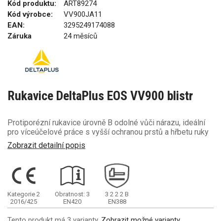
Kód produktu:
ART89274
Kód výrobce:
VV900JA11
EAN:
3295249174088
Záruka
24 měsíců
Rukavice DeltaPlus EOS VV900 blistr
Protiporézní rukavice úrovně B odolné vůči nárazu, ideální
pro víceúčelové práce s vyšší ochranou prstů a hřbetu ruky
Zobrazit detailní popis
Kategorie 2
Obratnost: 3
3
2
2
2
B
2016/425
EN420
EN388
Tento produkt má 3 varianty.
Zobrazit možné varianty