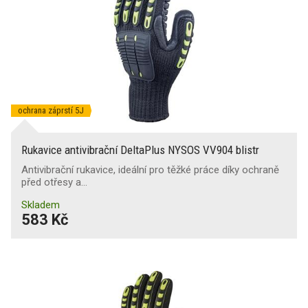
ochrana záprstí 5J
Rukavice antivibrační DeltaPlus NYSOS VV904 blistr
Antivibrační rukavice, ideální pro těžké práce díky ochraně
před otřesy a…
Skladem
583 Kč