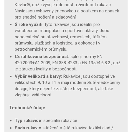
Kevlar®, což zvyšuje odolnost a životnost rukavic.
Navíc jsou vybaveny jmenovkou a poutkem na opasek
pro snadné nošení a skladování.
Široké využití:
tyto rukavice jsou ideální pro
všeobecnou manipulaci a sportovní aktivity. Jsou
neocenitelné při stavebnicví, řemeslech, těžkém
průmyslu, službách a logistice, a dokonce i v
petrochemickém průmyslu.
Certifikovaná bezpečnost:
splňují normy EN
420:2003+A1:2009, EN 388-4233 a EN 13594 6.8.2., což
je zárukou kvality a bezpečnosti.
Výběr velikosti a barvy:
Rukavice jsou dostupné ve
velikostech 9, 10 a 11 a mají moderní žlutě-šedo-černý
design, který nejenže zajišťuje bezpečnost, ale také
zlepšuje viditelnost.
Technické údaje
Typ rukavice
: speciální rukavice
Sada rukavic
: střižené a šité rukavice textilní dlaň /