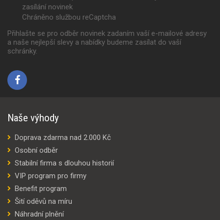
zasílání novinek
Chráněno službou reCaptcha
Přihlašte se pro odběr novinek zadaním vaší e-mailové adresy
a naše nejlepší slevy a nabídky budeme zasílat do vaší
schránky.
Naše výhody
Doprava zdarma nad 2.000 Kč
Osobní odběr
Stabilní firma s dlouhou historií
VIP program pro firmy
Benefit program
Šití oděvů na míru
Náhradní plnění