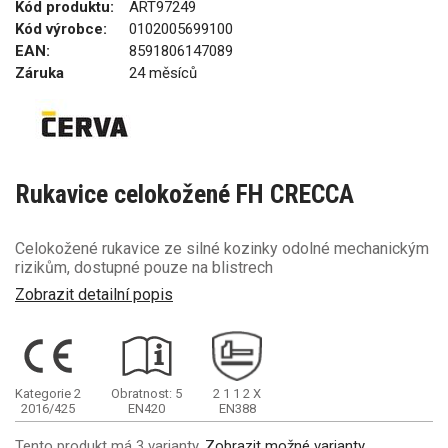
Kód produktu:
ART97249
Kód výrobce:
0102005699100
EAN:
8591806147089
Záruka
24 měsíců
Rukavice celokožené FH CRECCA
Celokožené rukavice ze silné kozinky odolné mechanickým
rizikům, dostupné pouze na blistrech
Zobrazit detailní popis
Kategorie 2
Obratnost: 5
2
1
1
2
X
2016/425
EN420
EN388
Tento produkt má 3 varianty.
Zobrazit možné varianty