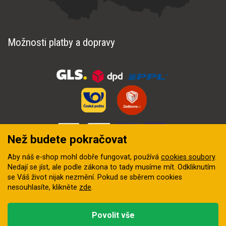
Možnosti platby a dopravy
Než budete pokračovat
Aby náš e-shop mohl dobře fungovat, používá
cookies soubory
.
Nedají se jíst, ale podle zákona to tady musíme mít. Odkliknutím
se Váš život nijak nezmění. Pokud se sběrem cookies
nesouhlasíte, klikněte
zde
.
© 2018–2026 INZEP CENTRUM, s.r.o. Všechna práva vyhrazena
Povolit vše
Vytvořila
digitální agentura FEO