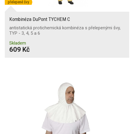
přelepené švy
Kombinéza DuPont TYCHEM C
antistatická protichemická kombinéza s přelepenými švy,
TYP - 3, 4, 5 a 6
Skladem
609 Kč