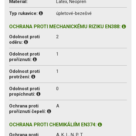
Materiál:
Latex, Neopren
Typ rukavice:
úpletové-bezešvé
OCHRANA PROTI MECHANICKÉMU RIZIKU EN388:
Odolnost proti
2
oděru:
Odolnost proti
1
proříznutí:
Odolnost proti
1
protržení:
Odolnost proti
0
propíchnutí:
Ochrana proti
A
proříznutí čepelí:
OCHRANA PROTI CHEMIKÁLIÍM EN374:
Ochrana proti
A, K, L, N, P, T