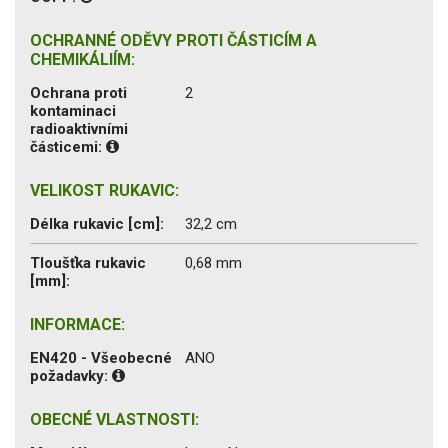
OCHRANNÉ ODĚVY PROTI ČÁSTICÍM A
CHEMIKÁLIÍM:
Ochrana proti
2
kontaminaci
radioaktivními
částicemi:
VELIKOST RUKAVIC:
Délka rukavic [cm]:
32,2 cm
Tloušťka rukavic
0,68 mm
[mm]:
INFORMACE:
EN420 - Všeobecné
ANO
požadavky:
OBECNÉ VLASTNOSTI: