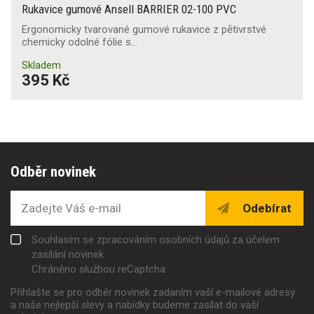
Rukavice gumové Ansell BARRIER 02-100 PVC
Ergonomicky tvarované gumové rukavice z pětivrstvé
chemicky odolné fólie s…
Skladem
395 Kč
Odběr novinek
Odebírat
Souhlasím se zpracováním osobních údajů za účelem
zasílání novinek
Chráněno službou reCaptcha
Přihlašte se pro odběr novinek zadaním vaší e-mailové adresy
a naše nejlepší slevy a nabídky budeme zasílat do vaší