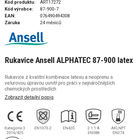
Kód produktu:
ART17272
Kód výrobce:
87-900-7
EAN:
076490494308
Záruka
24 měsíců
Rukavice Ansell ALPHATEC 87-900 latex
Rukavice z kvalitní kombinace latexu a neoprenu s
velurovou úpravou uvnitř pro práci v nejnáročnějších
chemických prostředích
Zobrazit detailní popis
Kategorie 3
EN1073-2
EN420
2
1
1
A
AKLNPT
2016/425
EN388
EN374