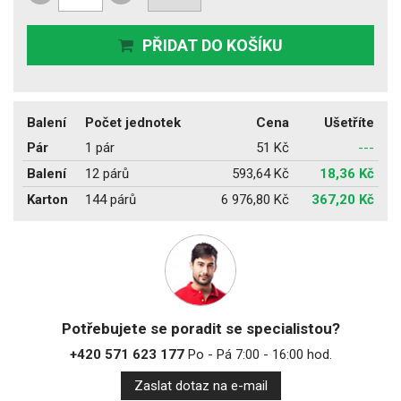
PŘIDAT DO KOŠÍKU
Balení
Počet jednotek
Cena
Ušetříte
Pár
1 pár
51 Kč
---
Balení
12 párů
593,64 Kč
18,36 Kč
Karton
144 párů
6 976,80 Kč
367,20 Kč
Potřebujete se poradit se specialistou?
+420 571 623 177
Po - Pá 7:00 - 16:00 hod.
Zaslat dotaz na e-mail