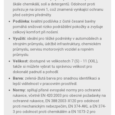
škále chemikálií, solí a detergentů. Odolnost proti
pořezu je na úrovni 1, což znamená vynikající ochranu
před ostrými předměty.
Podšívka:
kvalitní podšívka z čisté česané bavlny
pomáhá snižovat riziko podráždění pokožky a zvyšuje
celkový komfort při nošení.
Využití:
ideální pro těžké podmínky v automobilech a
strojním průmyslu, údržbě infrastruktury, chemickém
průmyslu, servisu motorových vozidel a ropném
průmyslu.
Velikost:
dostupné ve velikostech 7 (S) - 11 (XXL),
takže si můžete vybrat tu správnou velikost pro
dokonalé padnutí a pohodlí.
Barva:
zelená-žlutá barva pro snadnou identifikaci a
lepší viditelnost v pracovním prostředí.
Normy:
splňují přísné evropské normy pro ochranné
rukavice, včetně EN 420:2003 pro obecné požadavky na
ochranné rukavice, EN 388:2003-X120 pro odolnost
proti mechanickým nebezpečím, EN 374-AKL a EN 374-
3 pro odolnost proti chemikáliím a EN 1073-2 pro