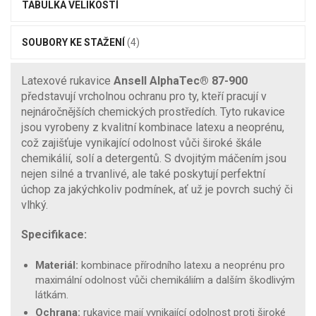
TABULKA VELIKOSTÍ
SOUBORY KE STAŽENÍ
(4)
Latexové rukavice
Ansell AlphaTec® 87-900
představují vrcholnou ochranu pro ty, kteří pracují v
nejnáročnějších chemických prostředích. Tyto rukavice
jsou vyrobeny z kvalitní kombinace latexu a neoprénu,
což zajišťuje vynikající odolnost vůči široké škále
chemikálií, solí a detergentů. S dvojitým máčením jsou
nejen silné a trvanlivé, ale také poskytují perfektní
úchop za jakýchkoliv podmínek, ať už je povrch suchý či
vlhký.
Specifikace:
Materiál:
kombinace přírodního latexu a neoprénu pro
maximální odolnost vůči chemikáliím a dalším škodlivým
látkám.
Ochrana:
rukavice mají vynikající odolnost proti široké