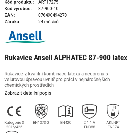
Kód produktu:
ART17275
Kód výrobce:
87-900-10
EAN:
076490494278
Záruka
24 měsíců
Rukavice Ansell ALPHATEC 87-900 latex
Rukavice z kvalitní kombinace latexu a neoprenu s
velurovou úpravou uvnitř pro práci v nejnáročnějších
chemických prostředích
Zobrazit detailní popis
Kategorie 3
EN1073-2
EN420
2
1
1
A
AKLNPT
2016/425
EN388
EN374