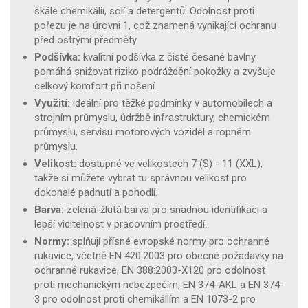
škále chemikálií, solí a detergentů. Odolnost proti
pořezu je na úrovni 1, což znamená vynikající ochranu
před ostrými předměty.
Podšívka:
kvalitní podšívka z čisté česané bavlny
pomáhá snižovat riziko podráždění pokožky a zvyšuje
celkový komfort při nošení.
Využití:
ideální pro těžké podmínky v automobilech a
strojním průmyslu, údržbě infrastruktury, chemickém
průmyslu, servisu motorových vozidel a ropném
průmyslu.
Velikost:
dostupné ve velikostech 7 (S) - 11 (XXL),
takže si můžete vybrat tu správnou velikost pro
dokonalé padnutí a pohodlí.
Barva:
zelená-žlutá barva pro snadnou identifikaci a
lepší viditelnost v pracovním prostředí.
Normy:
splňují přísné evropské normy pro ochranné
rukavice, včetně EN 420:2003 pro obecné požadavky na
ochranné rukavice, EN 388:2003-X120 pro odolnost
proti mechanickým nebezpečím, EN 374-AKL a EN 374-
3 pro odolnost proti chemikáliím a EN 1073-2 pro