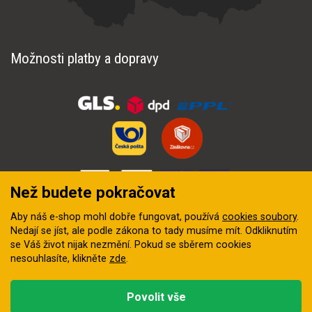
Možnosti platby a dopravy
Než budete pokračovat
Aby náš e-shop mohl dobře fungovat, používá
cookies soubory
.
Nedají se jíst, ale podle zákona to tady musíme mít. Odkliknutím
se Váš život nijak nezmění. Pokud se sběrem cookies
nesouhlasíte, klikněte
zde
.
© 2018–2026 INZEP CENTRUM, s.r.o. Všechna práva vyhrazena
Povolit vše
Vytvořila
digitální agentura FEO