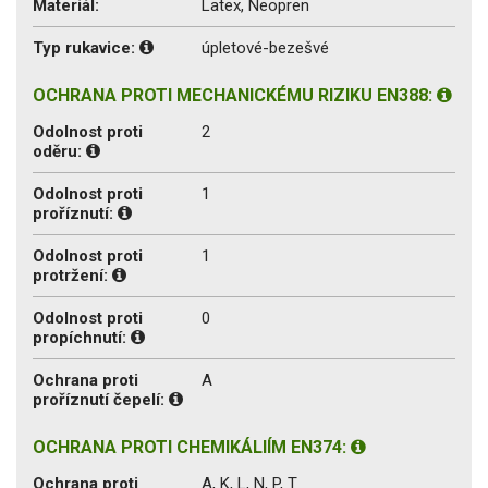
Materiál:
Latex, Neopren
Typ rukavice:
úpletové-bezešvé
OCHRANA PROTI MECHANICKÉMU RIZIKU EN388:
Odolnost proti
2
oděru:
Odolnost proti
1
proříznutí:
Odolnost proti
1
protržení:
Odolnost proti
0
propíchnutí:
Ochrana proti
A
proříznutí čepelí:
OCHRANA PROTI CHEMIKÁLIÍM EN374:
Ochrana proti
A, K, L, N, P, T