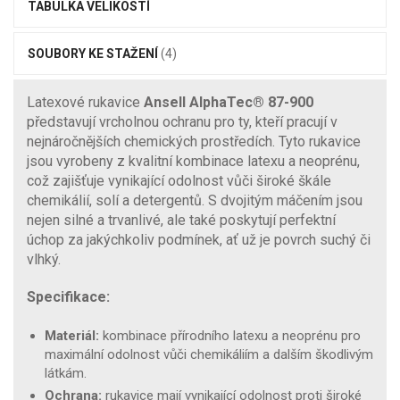
TABULKA VELIKOSTÍ
SOUBORY KE STAŽENÍ
(4)
Latexové rukavice
Ansell AlphaTec® 87-900
představují vrcholnou ochranu pro ty, kteří pracují v
nejnáročnějších chemických prostředích. Tyto rukavice
jsou vyrobeny z kvalitní kombinace latexu a neoprénu,
což zajišťuje vynikající odolnost vůči široké škále
chemikálií, solí a detergentů. S dvojitým máčením jsou
nejen silné a trvanlivé, ale také poskytují perfektní
úchop za jakýchkoliv podmínek, ať už je povrch suchý či
vlhký.
Specifikace:
Materiál:
kombinace přírodního latexu a neoprénu pro
maximální odolnost vůči chemikáliím a dalším škodlivým
látkám.
Ochrana:
rukavice mají vynikající odolnost proti široké