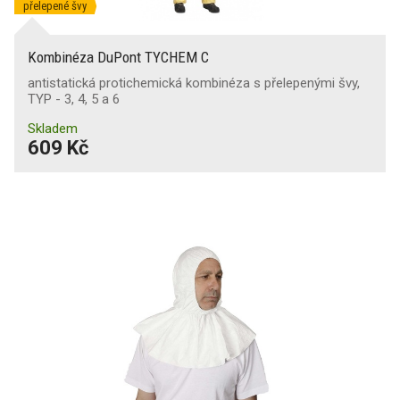
přelepené švy
Kombinéza DuPont TYCHEM C
antistatická protichemická kombinéza s přelepenými švy,
TYP - 3, 4, 5 a 6
Skladem
609 Kč