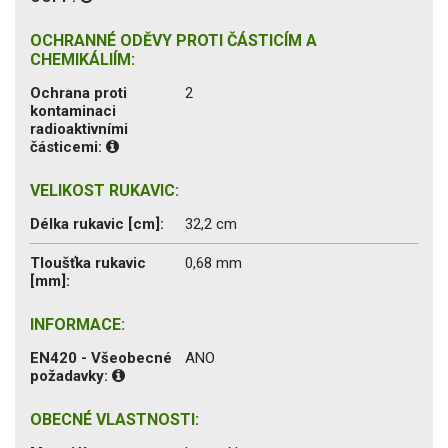
OCHRANNÉ ODĚVY PROTI ČÁSTICÍM A
CHEMIKÁLIÍM:
Ochrana proti
2
kontaminaci
radioaktivními
částicemi:
VELIKOST RUKAVIC:
Délka rukavic [cm]:
32,2 cm
Tloušťka rukavic
0,68 mm
[mm]:
INFORMACE:
EN420 - Všeobecné
ANO
požadavky:
OBECNÉ VLASTNOSTI: