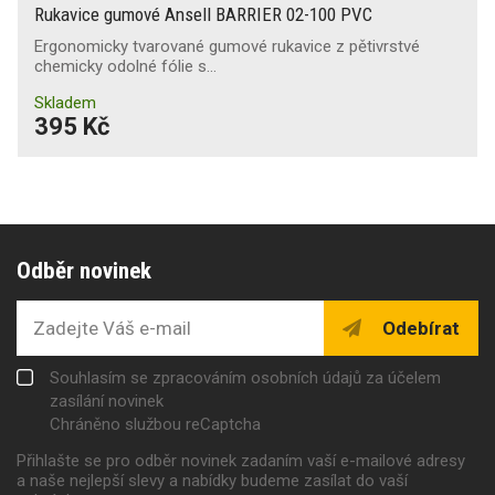
Rukavice gumové Ansell BARRIER 02-100 PVC
Ergonomicky tvarované gumové rukavice z pětivrstvé
chemicky odolné fólie s…
Skladem
395 Kč
Odběr novinek
Odebírat
Souhlasím se zpracováním osobních údajů za účelem
zasílání novinek
Chráněno službou reCaptcha
Přihlašte se pro odběr novinek zadaním vaší e-mailové adresy
a naše nejlepší slevy a nabídky budeme zasílat do vaší