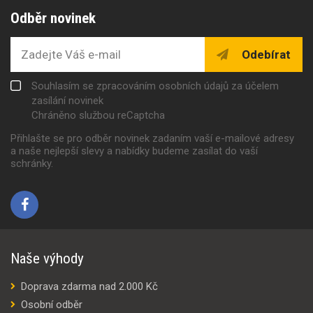
Odběr novinek
Odebírat
Souhlasím se zpracováním osobních údajů za účelem
zasílání novinek
Chráněno službou reCaptcha
Přihlašte se pro odběr novinek zadaním vaší e-mailové adresy
a naše nejlepší slevy a nabídky budeme zasílat do vaší
schránky.
Naše výhody
Doprava zdarma nad 2.000 Kč
Osobní odběr