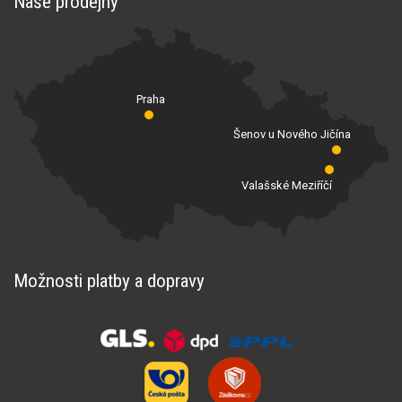
Naše prodejny
Praha
Šenov u Nového Jičína
Valašské Meziříčí
Možnosti platby a dopravy