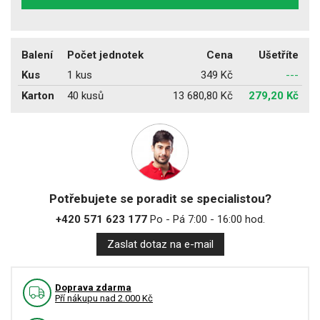
Balení
Počet jednotek
Cena
Ušetříte
Kus
1 kus
349 Kč
---
Karton
40 kusů
13 680,80 Kč
279,20 Kč
Potřebujete se poradit se specialistou?
+420 571 623 177
Po - Pá 7:00 - 16:00 hod.
Zaslat dotaz na e-mail
Doprava zdarma
Pří nákupu nad 2.000 Kč