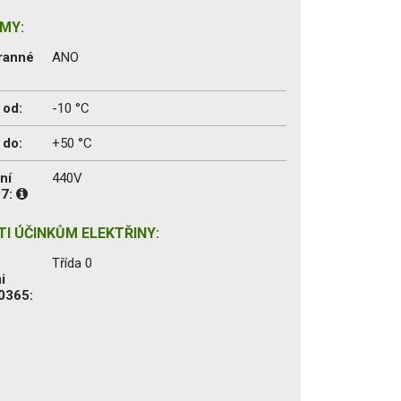
MY:
ranné
ANO
 od:
-10 °C
 do:
+50 °C
ní
440V
97:
I ÚČINKŮM ELEKTŘINY:
Třída 0
i
0365: