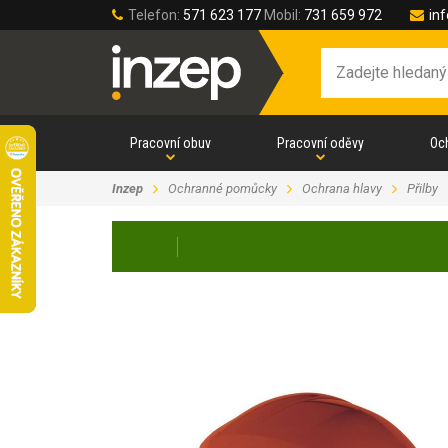
Telefon:
571 623 177
Mobil:
731 659 972
in
Pracovní obuv
Pracovní oděvy
Oc
Inzep
Ochranné pomůcky
Ochrana hlavy
Přilby