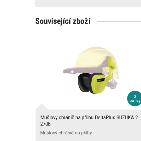
Související zboží
2
barvy
Mušlový chránič na přilbu DeltaPlus SUZUKA 2
27dB
Mušlový chránič na přilby