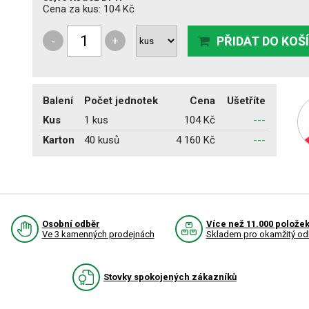
Cena za kus:
104 Kč
-
+
PŘIDAT DO KOŠ
Balení
Počet jednotek
Cena
Ušetříte
Kus
1 kus
104 Kč
---
Karton
40 kusů
4 160 Kč
---
Osobní odběr
Více než 11.000 polože
Ve 3 kamenných prodejnách
Skladem pro okamžitý od
Stovky spokojených zákazníků