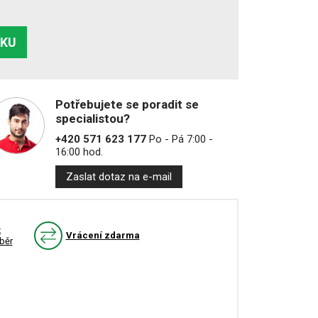
ÍKU
Potřebujete se poradit se
specialistou?
+420 571 623 177
Po - Pá 7:00 -
16:00 hod.
Zaslat dotaz na e-mail
k
Vrácení zdarma
běr