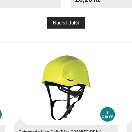
Načíst další
3
barvy