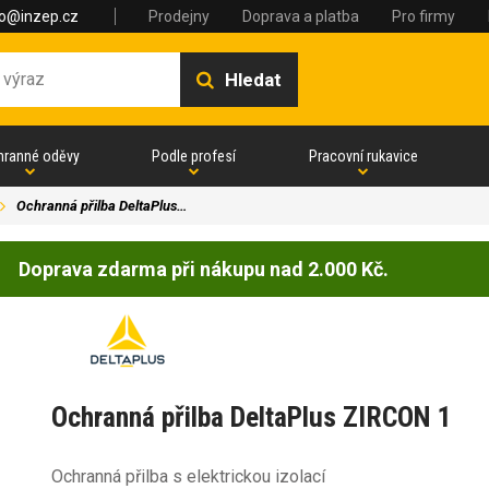
fo@inzep.cz
Prodejny
Doprava a platba
Pro firmy
Hledat
hranné oděvy
Podle profesí
Pracovní rukavice
Ochranná přilba DeltaPlus…
Doprava zdarma při nákupu nad 2.000 Kč.
Ochranná přilba DeltaPlus ZIRCON 1
Ochranná přilba s elektrickou izolací