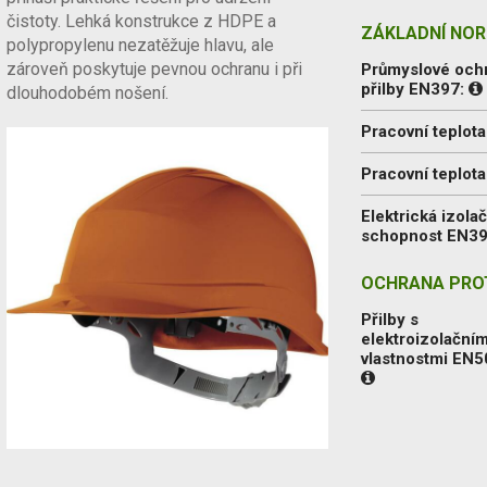
čistoty. Lehká konstrukce z HDPE a
ZÁKLADNÍ NOR
polypropylenu nezatěžuje hlavu, ale
zároveň poskytuje pevnou ochranu i při
Průmyslové och
přilby EN397:
dlouhodobém nošení.
Pracovní teplota
Pracovní teplota
Elektrická izolač
schopnost EN3
OCHRANA PROT
Přilby s
elektroizolačním
vlastnostmi EN5