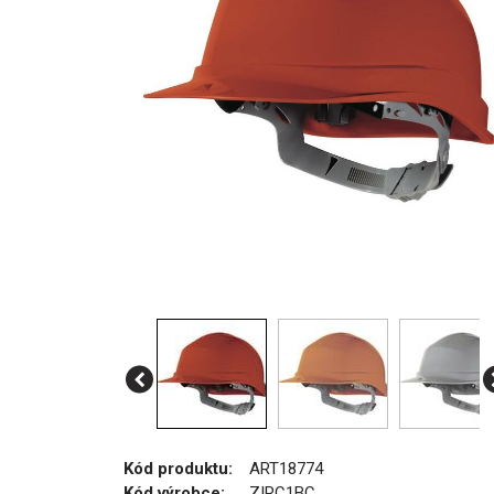
Kód produktu:
ART18774
Kód výrobce:
ZIRC1BC