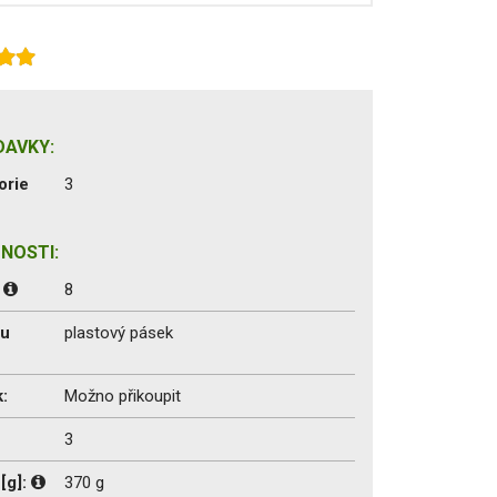
DAVKY:
orie
3
NOSTI:
:
8
du
plastový pásek
:
Možno přikoupit
3
[g]:
370 g