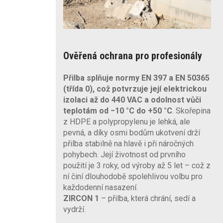
Ověřená ochrana pro profesionály
Přilba splňuje normy EN 397 a EN 50365
(třída 0), což potvrzuje její elektrickou
izolaci až do 440 VAC a odolnost vůči
teplotám od −10 °C do +50 °C
. Skořepina
z HDPE a polypropylenu je lehká, ale
pevná, a díky osmi bodům ukotvení drží
přilba stabilně na hlavě i při náročných
pohybech. Její životnost od prvního
použití je 3 roky, od výroby až 5 let – což z
ní činí dlouhodobě spolehlivou volbu pro
každodenní nasazení.
ZIRCON 1
– přilba, která chrání, sedí a
vydrží.