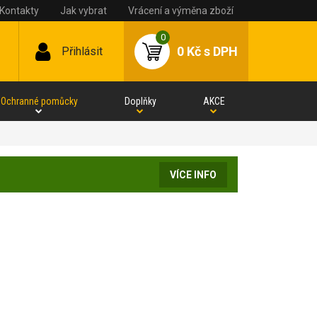
Kontakty
Jak vybrat
Vrácení a výměna zboží
0
0 Kč
s DPH
Přihlásit
Ochranné pomůcky
Doplňky
AKCE
VÍCE INFO