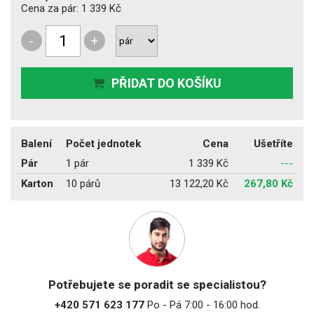
Cena za pár:
1 339 Kč
-
+
PŘIDAT DO KOŠÍKU
Balení
Počet jednotek
Cena
Ušetříte
Pár
1 pár
1 339 Kč
---
Karton
10 párů
13 122,20 Kč
267,80 Kč
Potřebujete se poradit se specialistou?
+420 571 623 177
Po - Pá 7:00 - 16:00 hod.