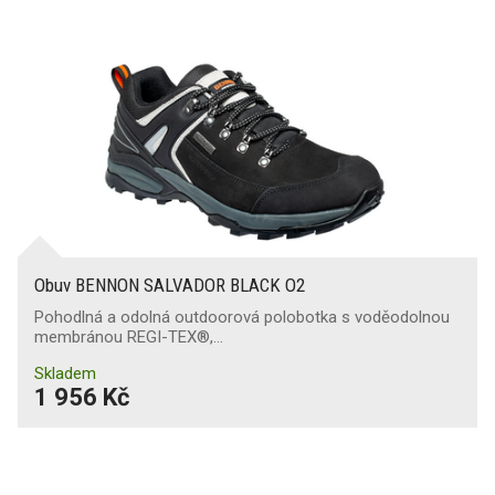
Obuv BENNON SALVADOR BLACK O2
Pohodlná a odolná outdoorová polobotka s voděodolnou
membránou REGI-TEX®,…
Skladem
1 956 Kč