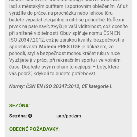
ladí s městským outfitem i sportovním oblečením. Ať už
vyrážíte do práce, na procházku nebo lehkou túru,
budete vypadat elegantně a cítit se pohodlně. Reflexní
prvek na patě navíc zvyšuje vaši viditelnost, což oceníte
při snížené viditelnosti. Obuv splňuje normu ČSN EN
ISO 20347:2012, což je zárukou kvality, bezpečnosti a
spolehlivosti.
Moleda PRESTIGE
je důkazem, že
pohodlí, styl a bezpečnost mohou kráčet ruku v ruce.
Využijete ji v práci, při rekreačním sportu i ve volném
čase. Dopřejte svým nohám to nejlepší – boty, které
vás podrží, kdykoli to budete potřebovat.
Normy: ČSN EN ISO 20347:2012, CE kategorie I.
SEZÓNA:
Sezóna:
jaro/podzim
OBECNÉ POŽADAVKY: