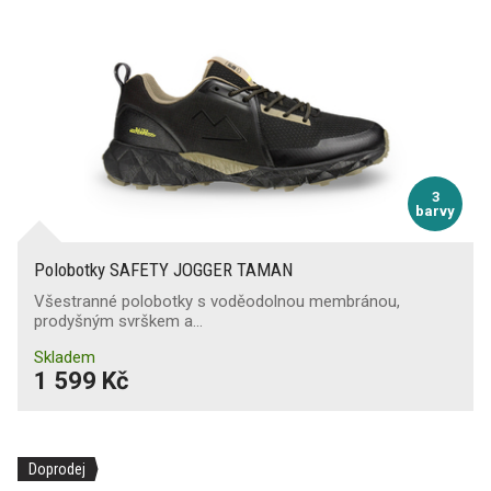
3
barvy
Polobotky SAFETY JOGGER TAMAN
Všestranné polobotky s voděodolnou membránou,
prodyšným svrškem a…
Skladem
1 599 Kč
Doprodej