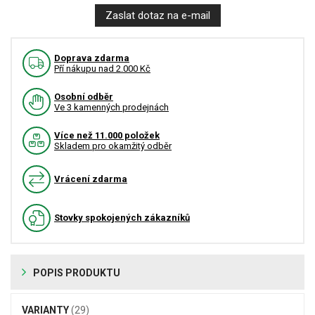
Zaslat dotaz na e-mail
Doprava zdarma
Pří nákupu nad 2.000 Kč
Osobní odběr
Ve 3 kamenných prodejnách
Více než 11.000 položek
Skladem pro okamžitý odběr
Vrácení zdarma
Stovky spokojených zákazníků
POPIS PRODUKTU
VARIANTY
(29)