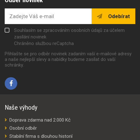
Odebírat
Souhlasím se zpracováním osobních údajů za účelem
zasílání novinek
Chráněno službou reCaptcha
Přihlašte se pro odběr novinek zadaním vaší e-mailové adresy
a naše nejlepší slevy a nabídky budeme zasílat do vaší
schránky.
Naše výhody
Doprava zdarma nad 2.000 Kč
Osobní odběr
Stabilní firma s dlouhou historií