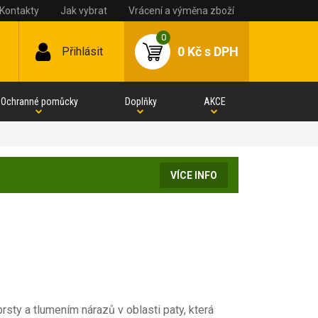
Kontakty
Jak vybrat
Vrácení a výměna zboží
0
0 Kč
s DPH
Přihlásit
Ochranné pomůcky
Doplňky
AKCE
VÍCE INFO
sty a tlumením nárazů v oblasti paty, která