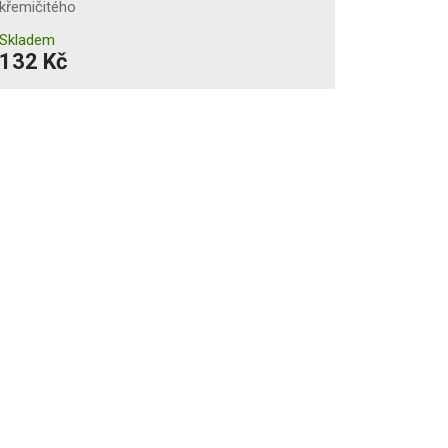
křemičitého
Skladem
132 Kč