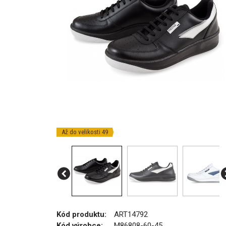
Až do velikosti 49
Kód produktu:
ART14792
Kód výrobce:
M86808-60-45