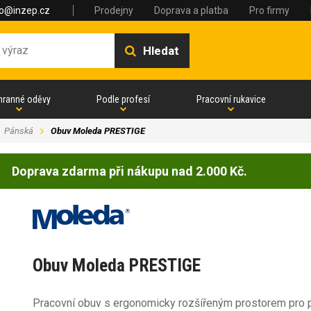
fo@inzep.cz
Prodejny
Doprava a platba
Pro firmy
Hledat
hranné oděvy
Podle profesí
Pracovní rukavice
Pánská
Obuv Moleda PRESTIGE
Doprava zdarma při nákupu nad 2.000 Kč.
Obuv Moleda PRESTIGE
Pracovní obuv s ergonomicky rozšířeným prostorem pro pr