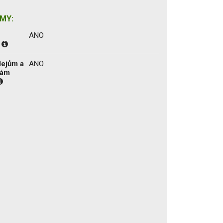
MY:
ANO
:
lejům a
ANO
tám