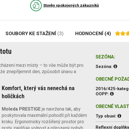
Stovky spokojených zákazníků
SOUBORY KE STAŽENÍ
(3)
HODNOCENÍ
(4)
stotu
SEZÓNA:
cházení mezi místy – to vše může být pro
Sezóna:
že znepříjemnit den, způsobit únavu a
OBECNÉ POŽA
Komfort, který vás nenechá na
2016/425-kateg
OOPP:
holičkách
OBECNÉ VLAST
Moleda PRESTIGE
je navržena tak, aby
poskytovala maximální pohodlí při každém
Typ obuvi:
kroku. Ergonomicky rozšířený prostor pro
Reflexní doplňky
prsty zajišťuje volnost a přirozený pohyb