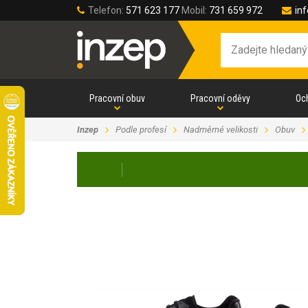
Telefon:
571 623 177
Mobil:
731 659 972
in
Pracovní obuv
Pracovní oděvy
Oc
Inzep
Podle profesí
Nadměrné velikosti
Obuv