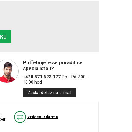
ÍKU
Potřebujete se poradit se
specialistou?
+420 571 623 177
Po - Pá 7:00 -
16:00 hod.
Zaslat dotaz na e-mail
k
Vrácení zdarma
běr