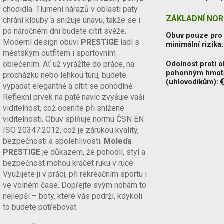
chodidla. Tlumení nárazů v oblasti paty
ZÁKLADNÍ NOR
chrání klouby a snižuje únavu, takže se i
po náročném dni budete cítit svěže.
Obuv pouze pro
Moderní design obuvi
PRESTIGE
ladí s
minimální rizika
městským outfitem i sportovním
oblečením. Ať už vyrážíte do práce, na
Odolnost proti o
pohonným hmo
procházku nebo lehkou túru, budete
(uhlovodíkům):
vypadat elegantně a cítit se pohodlně.
Reflexní prvek na patě navíc zvyšuje vaši
viditelnost, což oceníte při snížené
viditelnosti. Obuv splňuje normu ČSN EN
ISO 20347:2012, což je zárukou kvality,
bezpečnosti a spolehlivosti.
Moleda
PRESTIGE
je důkazem, že pohodlí, styl a
bezpečnost mohou kráčet ruku v ruce.
Využijete ji v práci, při rekreačním sportu i
ve volném čase. Dopřejte svým nohám to
nejlepší – boty, které vás podrží, kdykoli
to budete potřebovat.