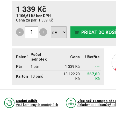
1 339 Kč
1 106,61 Kč
bez DPH
Cena za pár:
1 339 Kč
-
+
PŘIDAT DO KOŠ
Počet
Balení
Cena
Ušetříte
jednotek
Pár
1 pár
1 339 Kč
---
13 122,20
267,80
Karton
10 párů
Kč
Kč
Osobní odběr
Více než 11.000 polože
Ve 3 kamenných prodejnách
Skladem pro okamžitý od