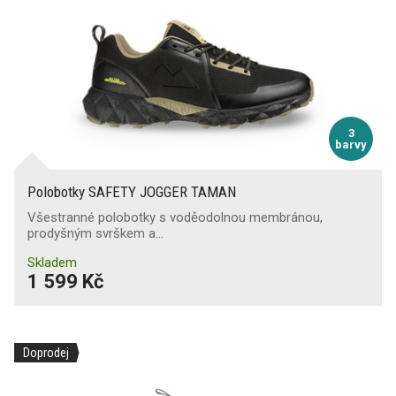
3
barvy
Polobotky SAFETY JOGGER TAMAN
Všestranné polobotky s voděodolnou membránou,
prodyšným svrškem a…
Skladem
1 599 Kč
Doprodej