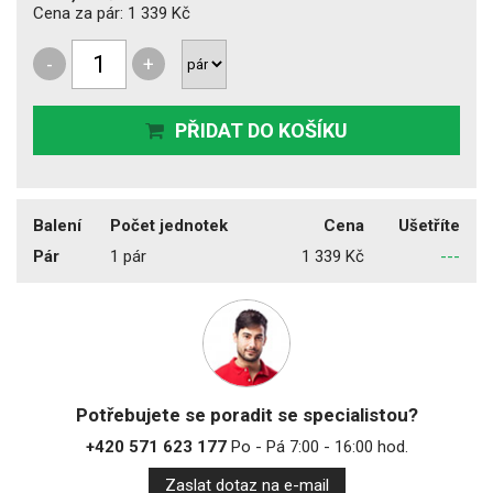
Cena za pár:
1 339 Kč
-
+
PŘIDAT DO KOŠÍKU
Balení
Počet jednotek
Cena
Ušetříte
Pár
1 pár
1 339 Kč
---
Potřebujete se poradit se specialistou?
+420 571 623 177
Po - Pá 7:00 - 16:00 hod.
Zaslat dotaz na e-mail