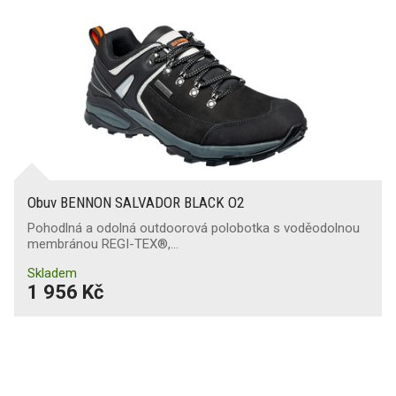
Obuv BENNON SALVADOR BLACK O2
Pohodlná a odolná outdoorová polobotka s voděodolnou
membránou REGI-TEX®,…
Skladem
1 956 Kč