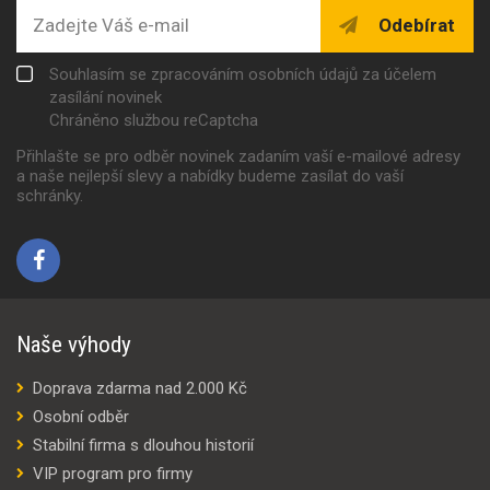
Odebírat
Souhlasím se zpracováním osobních údajů za účelem
zasílání novinek
Chráněno službou reCaptcha
Přihlašte se pro odběr novinek zadaním vaší e-mailové adresy
a naše nejlepší slevy a nabídky budeme zasílat do vaší
schránky.
Naše výhody
Doprava zdarma nad 2.000 Kč
Osobní odběr
Stabilní firma s dlouhou historií
VIP program pro firmy