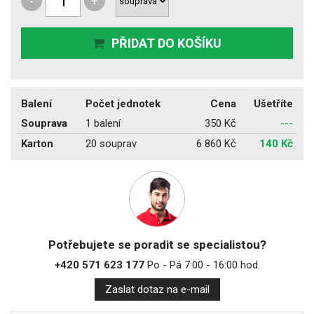
-
+
PŘIDAT DO KOŠÍKU
Balení
Počet jednotek
Cena
Ušetříte
Souprava
1 balení
350 Kč
---
Karton
20 souprav
6 860 Kč
140 Kč
Potřebujete se poradit se specialistou?
+420 571 623 177
Po - Pá 7:00 - 16:00 hod.
Zaslat dotaz na e-mail