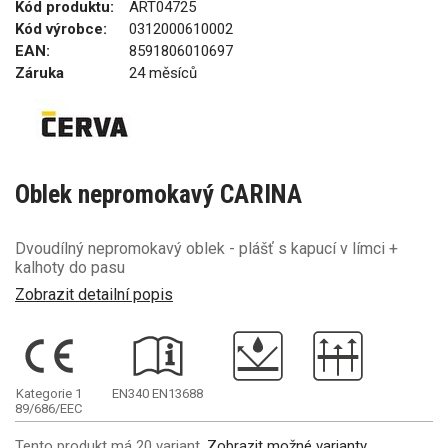
Kód produktu:
ART04725
Kód výrobce:
0312000610002
EAN:
8591806010697
Záruka
24 měsíců
Oblek nepromokavý CARINA
Dvoudílný nepromokavý oblek - plášť s kapucí v límci +
kalhoty do pasu
Zobrazit detailní popis
Kategorie 1
EN340
EN13688
89/686/EEC
Tento produkt má 20 variant.
Zobrazit možné varianty