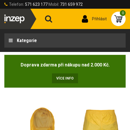
Telefon:
571 623 177
Mobil:
731 659 972
0
Přihlásit
Kategorie
Doprava zdarma při nákupu nad 2.000 Kč.
VÍCE INFO