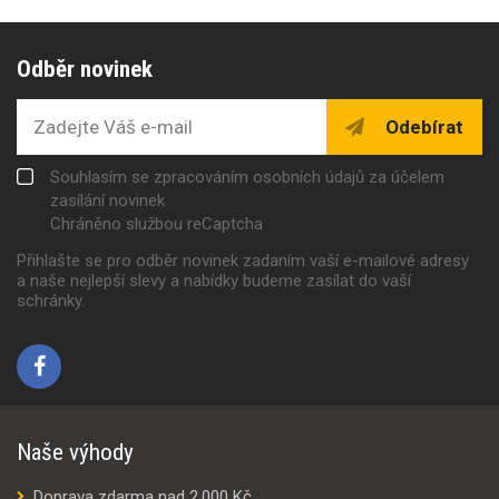
Odběr novinek
Odebírat
Souhlasím se zpracováním osobních údajů za účelem
zasílání novinek
Chráněno službou reCaptcha
Přihlašte se pro odběr novinek zadaním vaší e-mailové adresy
a naše nejlepší slevy a nabídky budeme zasílat do vaší
schránky.
Naše výhody
Doprava zdarma nad 2.000 Kč