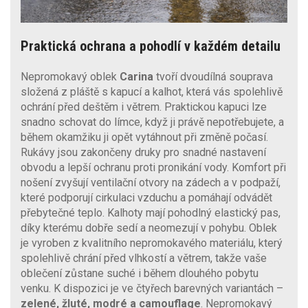
Praktická ochrana a pohodlí v každém detailu
Nepromokavý oblek
Carina
tvoří dvoudílná souprava
složená z pláště s kapucí a kalhot, která vás spolehlivě
ochrání před deštěm i větrem. Praktickou kapuci lze
snadno schovat do límce, když ji právě nepotřebujete, a
během okamžiku ji opět vytáhnout při změně počasí.
Rukávy jsou zakončeny druky pro snadné nastavení
obvodu a lepší ochranu proti pronikání vody. Komfort při
nošení zvyšují ventilační otvory na zádech a v podpaží,
které podporují cirkulaci vzduchu a pomáhají odvádět
přebytečné teplo. Kalhoty mají pohodlný elastický pas,
díky kterému dobře sedí a neomezují v pohybu. Oblek
je vyroben z kvalitního nepromokavého materiálu, který
spolehlivě chrání před vlhkostí a větrem, takže vaše
oblečení zůstane suché i během dlouhého pobytu
venku. K dispozici je ve čtyřech barevných variantách –
zelené, žluté, modré a camouflage
. Nepromokavý