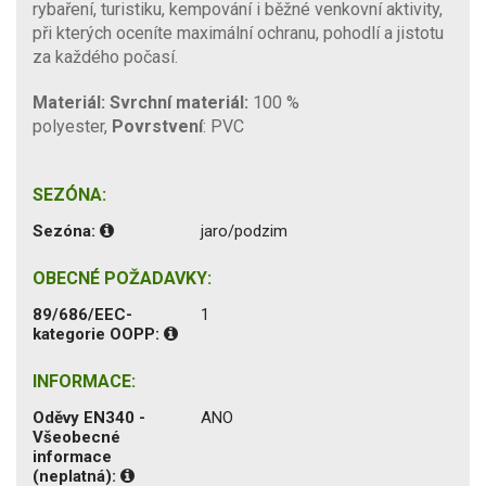
rybaření, turistiku, kempování i běžné venkovní aktivity,
při kterých oceníte maximální ochranu, pohodlí a jistotu
za každého počasí.
Materiál:
Svrchní materiál:
100 %
polyester,
Povrstvení
: PVC
SEZÓNA:
Sezóna:
jaro/podzim
OBECNÉ POŽADAVKY:
89/686/EEC-
1
kategorie OOPP:
INFORMACE:
Oděvy EN340 -
ANO
Všeobecné
informace
(neplatná):