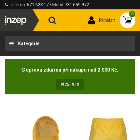
Telefon:
571 623 177
Mobil:
731 659 972
0
Přihlásit
Kategorie
Doprava zdarma při nákupu nad 2.000 Kč.
VÍCE INFO