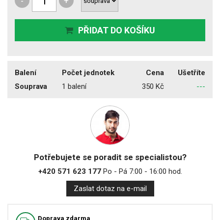
-
+
PŘIDAT DO KOŠÍKU
Balení
Počet jednotek
Cena
Ušetříte
Souprava
1 balení
350 Kč
---
Potřebujete se poradit se specialistou?
+420 571 623 177
Po - Pá 7:00 - 16:00 hod.
Zaslat dotaz na e-mail
Doprava zdarma