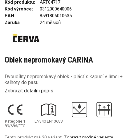
Kód produktu:
ART04717
Kód výrobce:
0312000640006
EAN:
8591806010635
Záruka
24 měsíců
Oblek nepromokavý CARINA
Dvoudílný nepromokavý oblek - plášť s kapucí v límci +
kalhoty do pasu
Zobrazit detailní popis
Kategorie 1
EN340
EN13688
89/686/EEC
Tento produkt má 20 variant.
Zobrazit možné varianty