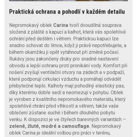
Praktická ochrana a pohodlí v každém detailu
Nepromokavý oblek
Carina
tvoří dvoudílná souprava
složená z pláště s kapucí a kalhot, která vás spolehlivě
ochrání před deštěm i větrem. Praktickou kapuci lze
snadno schovat do límce, když ji právě nepotřebujete, a
během okamžiku ji opět vytáhnout při změně počasí.
Rukávy jsou zakončeny druky pro snadné nastavení
obvodu a lepší ochranu proti pronikání vody. Komfort při
nošení zvyšují ventilační otvory na zádech a v podpaží,
které podporují cirkulaci vzduchu a pomáhají odvádět
přebytečné teplo. Kalhoty mají pohodlný elastický pas,
díky kterému dobře sedí a neomezují v pohybu. Oblek
je vyroben z kvalitního nepromokavého materiálu, který
spolehlivě chrání před vlhkostí a větrem, takže vaše
oblečení zůstane suché i během dlouhého pobytu
venku. K dispozici je ve čtyřech barevných variantách –
zelené, žluté, modré a camouflage
. Nepromokavý
oblek Carina je ideální volbou pro práci v terénu,