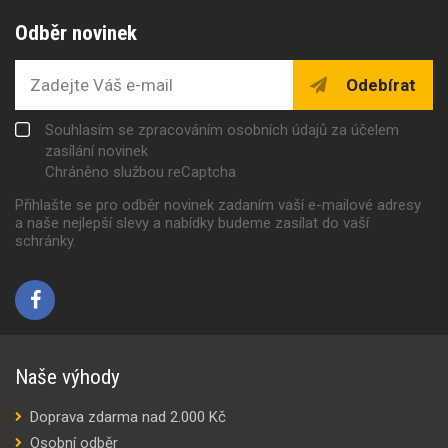
Odběr novinek
Odebírat
Souhlasím se zpracováním osobních údajů za účelem
zasílání novinek
Chráněno službou reCaptcha
Přihlašte se pro odběr novinek zadaním vaší e-mailové adresy
a naše nejlepší slevy a nabídky budeme zasílat do vaší
schránky.
Naše výhody
Doprava zdarma nad 2.000 Kč
Osobní odběr