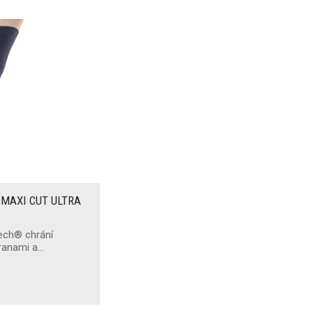
G MAXI CUT ULTRA
tech® chrání
hranami a…