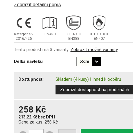
Zobrazit detailní popis
Kategorie 2
EN420
1
3
4
X
C
X
1
X
X
X
X
2016/425
EN388
EN407
Tento produkt má 3 varianty.
Zobrazit možné varianty
Délka návleku
Dostupnost:
Skladem
(4 kusy)
|
Ihned k odběru
Zobrazit dostupnost na prodejnách
258 Kč
213,22 Kč
bez DPH
Cena za kus:
258 Kč