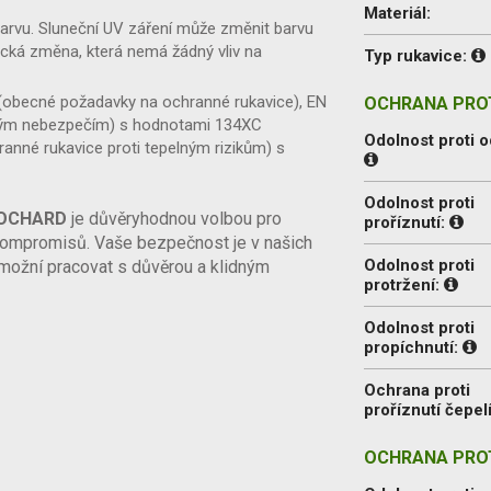
Materiál:
arvu. Sluneční UV záření může změnit barvu
ická změna, která nemá žádný vliv na
Typ rukavice:
obecné požadavky na ochranné rukavice), EN
OCHRANA PROT
ckým nebezpečím) s hodnotami 134XC
Odolnost proti o
ranné rukavice proti tepelným rizikům) s
Odolnost proti
OCHARD
je důvěryhodnou volbou pro
proříznutí:
kompromisů. Vaše bezpečnost je v našich
Odolnost proti
 umožní pracovat s důvěrou a klidným
protržení:
Odolnost proti
propíchnutí:
Ochrana proti
proříznutí čepel
OCHRANA PROT