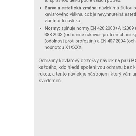
tu správnou délku podle vašich potřeb.
Barva a estetická změna:
návlek má žlutou b
kevlarového vlákna, což je nevyhnutelná estet
vlastnosti návleku.
Normy:
splňuje normy EN 420:2003+A1:2009 (
388:2003 (ochranné rukavice proti mechani
(odolnost proti prořezání) a EN 407:2004 (och
hodnotou X1XXXX.
Ochranný kevlarový bezešvý návlek na paži
P
každého, kdo hledá spolehlivou ochranu bez 
rukou, a tento návlek je nástrojem, který vám
svědomím.