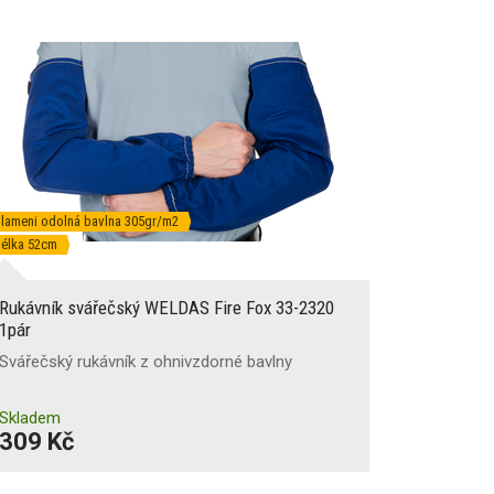
lameni odolná bavlna 305gr/m2
élka 52cm
Rukávník svářečský WELDAS Fire Fox 33-2320
1pár
Svářečský rukávník z ohnivzdorné bavlny
Skladem
309 Kč