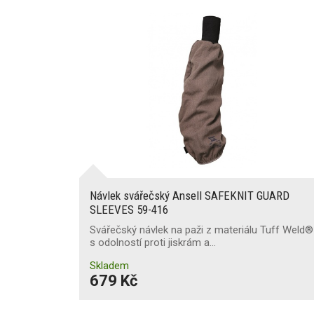
Návlek svářečský Ansell SAFEKNIT GUARD
SLEEVES 59-416
Svářečský návlek na paži z materiálu Tuff Weld®
s odolností proti jiskrám a…
Skladem
679 Kč