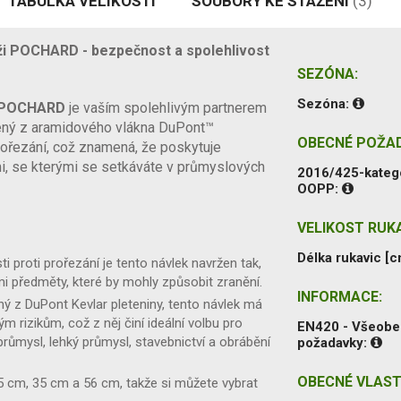
TABULKA VELIKOSTÍ
SOUBORY KE STAŽENÍ
(3)
ži POCHARD - bezpečnost a spolehlivost
SEZÓNA:
Sezóna:
POCHARD
je vaším spolehlivým partnerem
bený z aramidového vlákna DuPont™
OBECNÉ POŽA
prořezání, což znamená, že poskytuje
, se kterými se setkáváte v průmyslových
2016/425-kateg
OOPP:
VELIKOST RUKA
Délka rukavic [c
i proti prořezání je tento návlek navržen tak,
mi předměty, které by mohly způsobit zranění.
INFORMACE:
ý z DuPont Kevlar pleteniny, tento návlek má
rizikům, což z něj činí ideální volbu pro
EN420 - Všeob
 průmysl, lehký průmysl, stavebnictví a obrábění
požadavky:
OBECNÉ VLAST
25 cm, 35 cm a 56 cm, takže si můžete vybrat