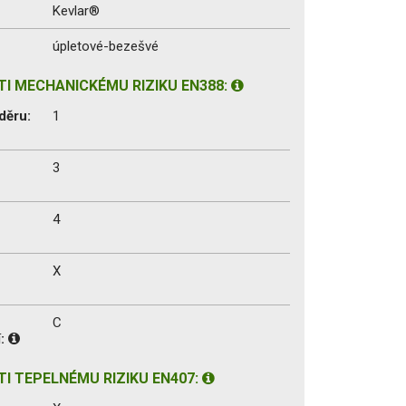
Kevlar®
úpletové-bezešvé
I MECHANICKÉMU RIZIKU EN388:
děru:
1
3
4
X
C
í:
I TEPELNÉMU RIZIKU EN407: