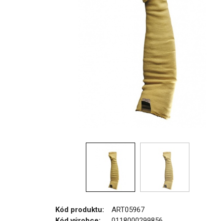
Kód produktu:
ART05967
Kód výrobce:
0118000299856