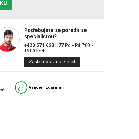
ÍKU
Potřebujete se poradit se
specialistou?
+420 571 623 177
Po - Pá 7:00 -
16:00 hod.
Zaslat dotaz na e-mail
k
Vrácení zdarma
běr