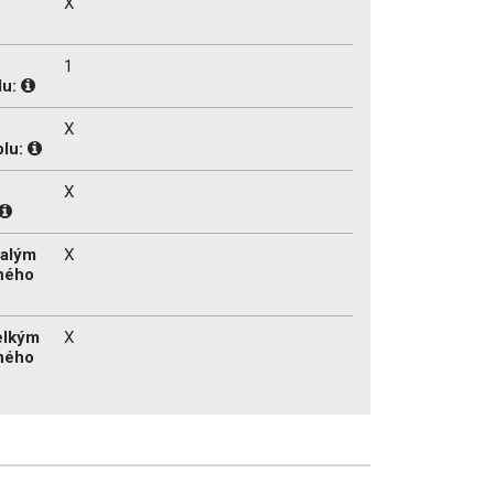
X
1
lu:
X
plu:
X
malým
X
ného
velkým
X
ného