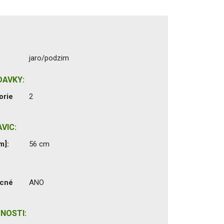
jaro/podzim
DAVKY:
orie
2
VIC:
m]:
56 cm
ecné
ANO
NOSTI: