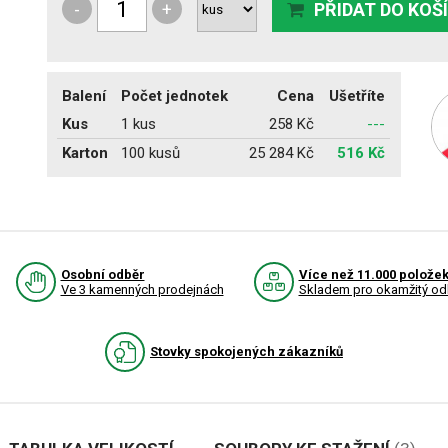
-
+
PŘIDAT DO KOŠ
Balení
Počet jednotek
Cena
Ušetříte
Kus
1 kus
258 Kč
---
Karton
100 kusů
25 284 Kč
516 Kč
Osobní odběr
Více než 11.000 polože
Ve 3 kamenných prodejnách
Skladem pro okamžitý od
Stovky spokojených zákazníků