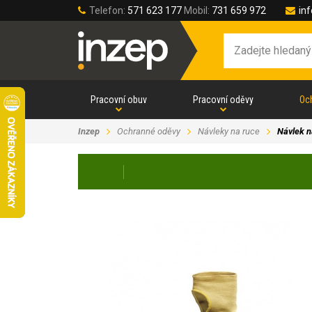
Telefon:
571 623 177
Mobil:
731 659 972
in
Pracovní obuv
Pracovní oděvy
Oc
Inzep
Ochranné oděvy
Návleky na ruce
Návlek 