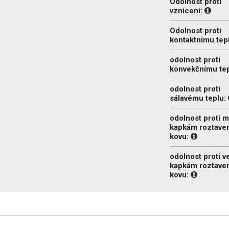
Odolnost proti
vznícení:
Odolnost proti
kontaktnímu tep
odolnost proti
konvekčnímu te
odolnost proti
sálavému teplu:
odolnost proti 
kapkám roztave
kovu:
odolnost proti 
kapkám roztave
kovu: