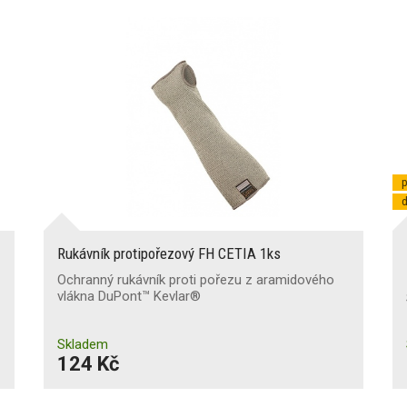
p
d
Rukávník protipořezový FH CETIA 1ks
Ochranný rukávník proti pořezu z aramidového
vlákna DuPont™ Kevlar®
Skladem
124 Kč