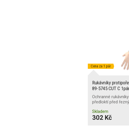
Cena za 1 pár
Rukávníky protipo
89-5745 CUT C 1pá
Ochranné rukávníky
předloktí před řezný
Skladem
302 Kč