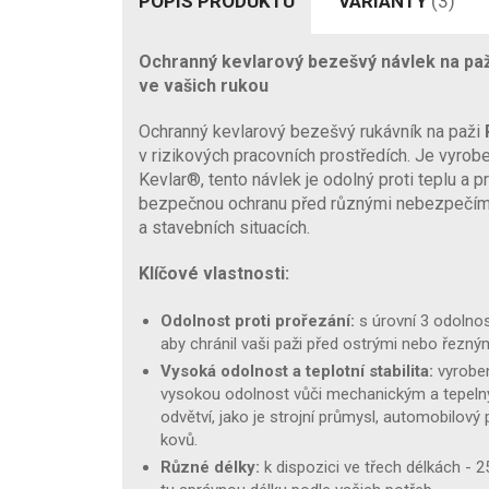
POPIS PRODUKTU
VARIANTY
(3)
Ochranný kevlarový bezešvý návlek na pa
ve vašich rukou
Ochranný kevlarový bezešvý rukávník na paži
v rizikových pracovních prostředích. Je vyro
Kevlar®, tento návlek je odolný proti teplu a 
bezpečnou ochranu před různými nebezpečími
a stavebních situacích.
Klíčové vlastnosti:
Odolnost proti prořezání:
s úrovní 3 odolnost
aby chránil vaši paži před ostrými nebo řezný
Vysoká odolnost a teplotní stabilita:
vyroben
vysokou odolnost vůči mechanickým a tepelným 
odvětví, jako je strojní průmysl, automobilový
kovů.
Různé délky:
k dispozici ve třech délkách - 