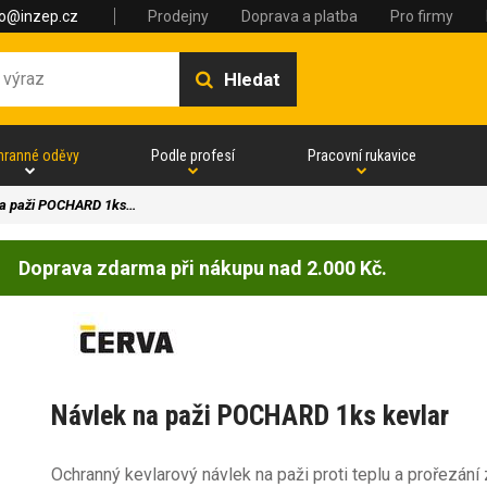
fo@inzep.cz
Prodejny
Doprava a platba
Pro firmy
Hledat
hranné oděvy
Podle profesí
Pracovní rukavice
na paži POCHARD 1ks…
Doprava zdarma při nákupu nad 2.000 Kč.
Návlek na paži POCHARD 1ks kevlar
Ochranný kevlarový návlek na paži proti teplu a prořezání