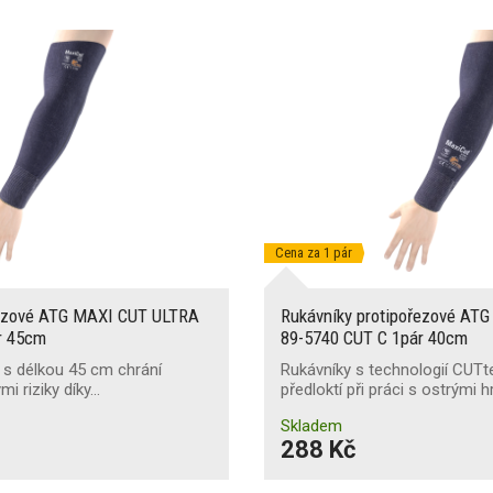
Cena za 1 pár
řezové ATG MAXI CUT ULTRA
Rukávníky protipořezové AT
r 45cm
89-5740 CUT C 1pár 40cm
 s délkou 45 cm chrání
Rukávníky s technologií CUT
mi riziky díky…
předloktí při práci s ostrými 
Skladem
288 Kč