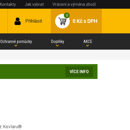
Kontakty
Jak vybrat
Vrácení a výměna zboží
0
0 Kč
s DPH
Přihlásit
Ochranné pomůcky
Doplňky
AKCE
VÍCE INFO
 z Kevlaru®