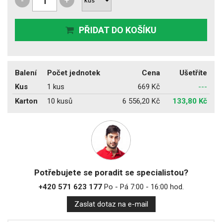
-
+
PŘIDAT DO KOŠÍKU
Balení
Počet jednotek
Cena
Ušetříte
Kus
1 kus
669 Kč
---
Karton
10 kusů
6 556,20 Kč
133,80 Kč
Potřebujete se poradit se specialistou?
+420 571 623 177
Po - Pá 7:00 - 16:00 hod.
Zaslat dotaz na e-mail