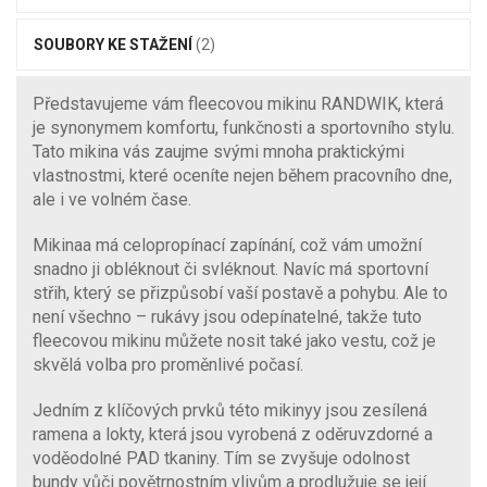
SOUBORY KE STAŽENÍ
(2)
Představujeme vám fleecovou mikinu RANDWIK, která
je synonymem komfortu, funkčnosti a sportovního stylu.
Tato mikina vás zaujme svými mnoha praktickými
vlastnostmi, které oceníte nejen během pracovního dne,
ale i ve volném čase.
Mikinaa má celopropínací zapínání, což vám umožní
snadno ji obléknout či svléknout. Navíc má sportovní
střih, který se přizpůsobí vaší postavě a pohybu. Ale to
není všechno – rukávy jsou odepínatelné, takže tuto
fleecovou mikinu můžete nosit také jako vestu, což je
skvělá volba pro proměnlivé počasí.
Jedním z klíčových prvků této mikinyy jsou zesílená
ramena a lokty, která jsou vyrobená z oděruvzdorné a
voděodolné PAD tkaniny. Tím se zvyšuje odolnost
bundy vůči povětrnostním vlivům a prodlužuje se její