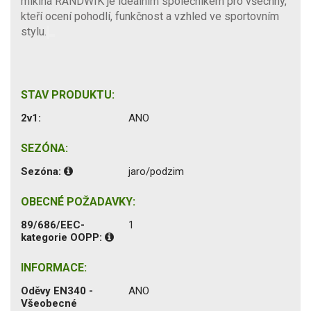
mikina RANDWIK je ideálním společníkem pro všechny,
kteří ocení pohodlí, funkčnost a vzhled ve sportovním
stylu.
STAV PRODUKTU:
2v1:
ANO
SEZÓNA:
Sezóna:
jaro/podzim
OBECNÉ POŽADAVKY:
89/686/EEC-
1
kategorie OOPP:
INFORMACE:
Oděvy EN340 -
ANO
Všeobecné