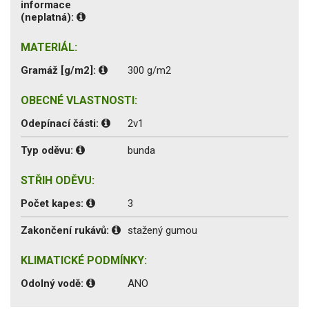
informace
(neplatná):
MATERIÁL:
Gramáž [g/m2]:
300 g/m2
OBECNÉ VLASTNOSTI:
Odepínací části:
2v1
Typ oděvu:
bunda
STŘIH ODĚVU:
Počet kapes:
3
Zakončení rukávů:
stažený gumou
KLIMATICKÉ PODMÍNKY:
Odolný vodě:
ANO