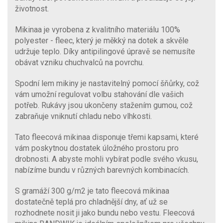
životnost.
Mikinaa je vyrobena z kvalitního materiálu 100%
polyester - fleec, který je měkký na dotek a skvěle
udržuje teplo. Díky antipilingové úpravě se nemusíte
obávat vzniku chuchvalců na povrchu.
Spodní lem mikiny je nastavitelný pomocí šňůrky, což
vám umožní regulovat volbu stahování dle vašich
potřeb. Rukávy jsou ukončeny stažením gumou, což
zabraňuje vniknutí chladu nebo vlhkosti.
Tato fleecová mikinaa disponuje třemi kapsami, které
vám poskytnou dostatek úložného prostoru pro
drobnosti. A abyste mohli vybírat podle svého vkusu,
nabízíme bundu v různých barevných kombinacích.
S gramáží 300 g/m2 je tato fleecová mikinaa
dostatečně teplá pro chladnější dny, ať už se
rozhodnete nosit ji jako bundu nebo vestu. Fleecová