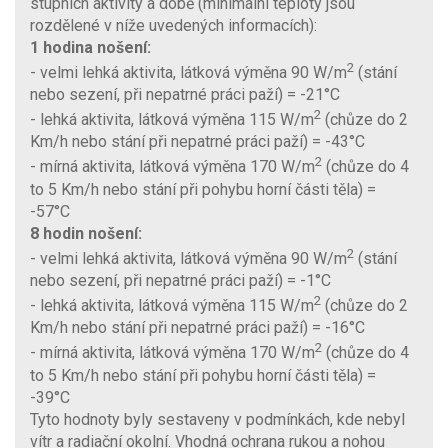
stupních aktivity a době (minimální teploty jsou
rozdělené v níže uvedených informacích):
1 hodina nošení:
2
- velmi lehká aktivita, látková výměna 90 W/m
(stání
nebo sezení, při nepatrné práci paží) = -21°C
2
- lehká aktivita, látková výměna 115 W/m
(chůze do 2
Km/h nebo stání při nepatrné práci paží) = -43°C
2
- mírná aktivita, látková výměna 170 W/m
(chůze do 4
to 5 Km/h nebo stání při pohybu horní části těla) =
-57°C
8 hodin nošení:
2
- velmi lehká aktivita, látková výměna 90 W/m
(stání
nebo sezení, při nepatrné práci paží) = -1°C
2
- lehká aktivita, látková výměna 115 W/m
(chůze do 2
Km/h nebo stání při nepatrné práci paží) = -16°C
2
- mírná aktivita, látková výměna 170 W/m
(chůze do 4
to 5 Km/h nebo stání při pohybu horní části těla) =
-39°C
Tyto hodnoty byly sestaveny v podmínkách, kde nebyl
vítr a radiační okolní. Vhodná ochrana rukou a nohou