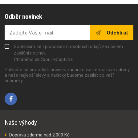
Odběr novinek
Odebírat
Souhlasím se zpracováním osobních údajů za účelem
zasílání novinek
Chráněno službou reCaptcha
Přihlašte se pro odběr novinek zadaním vaší e-mailové adresy
a naše nejlepší slevy a nabídky budeme zasílat do vaší
schránky.
Naše výhody
Doprava zdarma nad 2.000 Kč