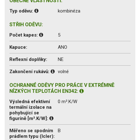
OBECNÉ VLASTNOSTI:
Typ oděvu:
kombinéza
STŘIH ODĚVU:
Počet kapes:
5
Kapuce:
ANO
Reflexní doplňky:
NE
Zakončení rukávů:
volné
OCHRANNÉ ODĚVY PRO PRÁCE V EXTRÉMNĚ
NÍZKÝCH TEPLOTÁCH EN342:
Výsledná efektivní
0 m².K/W
termální izolace na
pohybující se
figuríně [m².K/W]:
Měřeno se spodním
B
prádlem typu (Icler):