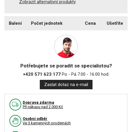
Zobrazit alternativní produkty
Balení
Počet jednotek
Cena
Ušetříte
Potřebujete se poradit se specialistou?
+420 571 623 177
Po - Pá 7:00 - 16:00 hod.
Zaslat dotaz na e-mail
Doprava zdarma
Pří nákupu nad 2.000 Kč
Osobní odběr
Ve 3 kamenných prodejnách