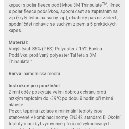
TM
kapuci s polar fleece podšívkou 3M Thinsulate
, límec
s polar fleece podšívkou, spodní část se zapínáním na
zip (krytý lištou na suchý zip), elastický pas na zádech,
spodní část nohavic se suchým zipem a 5 praktických
kapes.
Materiál:
Vnější část: 85% (PES) Polyester / 15% Bavlna
Podšívka: prošívaný polyester Taffeta s 3M
Thinsulate™
Barva:
námořnická modrá
Instrukce pro používání:
Zimní oděv poskytuje velmi dobrou ochranu proti
nízkým teplotám do -39°C po dobu 8 hodin při mírné
aktivitě.
Pozor: tepelná izolace a minimální teploty jsou
stanovené v kombinaci normy EN342 standard B. Okolní
teploty musí být vyrovnané při různě vykonávaných