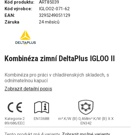
Kód produktu:
ART85039
Kód výrobce:
IGLOO2-071-62
EAN:
3295249051129
Záruka
24 měsíců
Kombinéza zimní DeltaPlus IGLOO II
Kombinéza pro práci v chladírenských skladech, s
odnímatelnou kapucí
Zobrazit detailní popis
Kategorie 2
EN13688
m².K/W
(B)
0,468m².K/W
(B)
X
X
89/686/EEC
EN342
Tento produkt má 4 varianty.
Zobrazit možné varianty