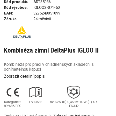
Kód produktu:
ART85036
Kód výrobce:
IGLOO2-071-50
EAN:
3295249051099
Záruka
24 měsíců
Kombinéza zimní DeltaPlus IGLOO II
Kombinéza pro práci v chladírenských skladech, s
odnímatelnou kapucí
Zobrazit detailní popis
Kategorie 2
EN13688
m².K/W
(B)
0,468m².K/W
(B)
X
X
89/686/EEC
EN342
Tento produkt má 4 varianty.
Zobrazit možné varianty