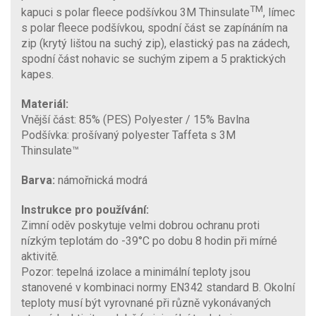
TM
kapuci s polar fleece podšívkou 3M Thinsulate
, límec
s polar fleece podšívkou, spodní část se zapínáním na
zip (krytý lištou na suchý zip), elastický pas na zádech,
spodní část nohavic se suchým zipem a 5 praktických
kapes.
Materiál:
Vnější část: 85% (PES) Polyester / 15% Bavlna
Podšívka: prošívaný polyester Taffeta s 3M
Thinsulate™
Barva:
námořnická modrá
Instrukce pro používání:
Zimní oděv poskytuje velmi dobrou ochranu proti
nízkým teplotám do -39°C po dobu 8 hodin při mírné
aktivitě.
Pozor: tepelná izolace a minimální teploty jsou
stanovené v kombinaci normy EN342 standard B. Okolní
teploty musí být vyrovnané při různě vykonávaných