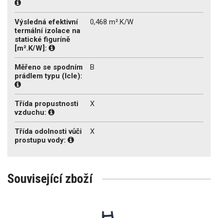
Výsledná efektivní
0,468 m².K/W
termální izolace na
statické figuríně
[m².K/W]:
Měřeno se spodním
B
prádlem typu (Icle):
Třída propustnosti
X
vzduchu:
Třída odolnosti vůči
X
prostupu vody:
Související zboží