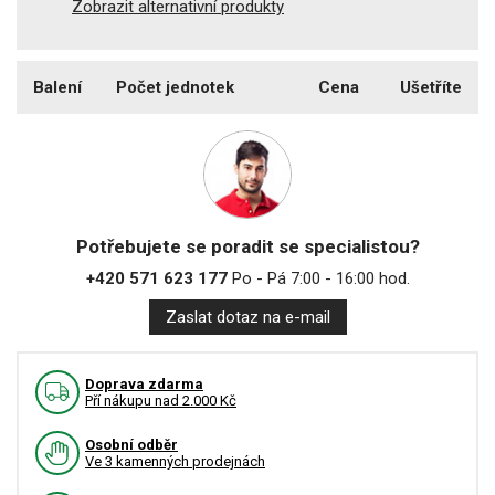
Zobrazit alternativní produkty
Balení
Počet jednotek
Cena
Ušetříte
Potřebujete se poradit se specialistou?
+420 571 623 177
Po - Pá 7:00 - 16:00 hod.
Zaslat dotaz na e-mail
Doprava zdarma
Pří nákupu nad 2.000 Kč
Osobní odběr
Ve 3 kamenných prodejnách