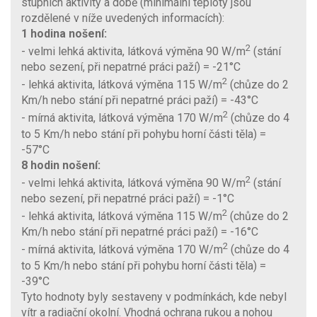
stupních aktivity a době (minimální teploty jsou
rozdělené v níže uvedených informacích):
1 hodina nošení:
2
- velmi lehká aktivita, látková výměna 90 W/m
(stání
nebo sezení, při nepatrné práci paží) = -21°C
2
- lehká aktivita, látková výměna 115 W/m
(chůze do 2
Km/h nebo stání při nepatrné práci paží) = -43°C
2
- mírná aktivita, látková výměna 170 W/m
(chůze do 4
to 5 Km/h nebo stání při pohybu horní části těla) =
-57°C
8 hodin nošení:
2
- velmi lehká aktivita, látková výměna 90 W/m
(stání
nebo sezení, při nepatrné práci paží) = -1°C
2
- lehká aktivita, látková výměna 115 W/m
(chůze do 2
Km/h nebo stání při nepatrné práci paží) = -16°C
2
- mírná aktivita, látková výměna 170 W/m
(chůze do 4
to 5 Km/h nebo stání při pohybu horní části těla) =
-39°C
Tyto hodnoty byly sestaveny v podmínkách, kde nebyl
vítr a radiační okolní. Vhodná ochrana rukou a nohou