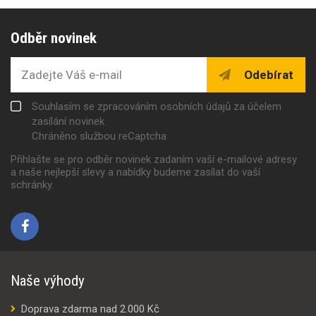
Odběr novinek
Odebírat
Souhlasím se zpracováním osobních údajů za účelem
zasílání novinek
Chráněno službou reCaptcha
Přihlašte se pro odběr novinek zadaním vaší e-mailové adresy
a naše nejlepší slevy a nabídky budeme zasílat do vaší
schránky.
Naše výhody
Doprava zdarma nad 2.000 Kč