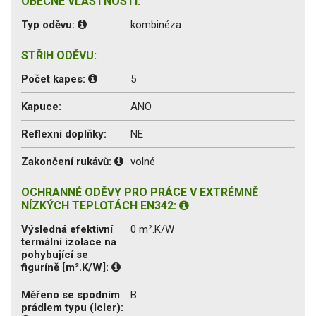
OBECNÉ VLASTNOSTI:
Typ oděvu:
kombinéza
STŘIH ODĚVU:
Počet kapes:
5
Kapuce:
ANO
Reflexní doplňky:
NE
Zakončení rukávů:
volné
OCHRANNÉ ODĚVY PRO PRÁCE V EXTRÉMNĚ
NÍZKÝCH TEPLOTÁCH EN342:
Výsledná efektivní
0 m².K/W
termální izolace na
pohybující se
figuríně [m².K/W]:
Měřeno se spodním
B
prádlem typu (Icler):