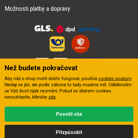
Možnosti platby a dopravy
Než budete pokračovat
Aby náš e-shop mohl dobře fungovat, používá
cookies soubory
.
Nedají se jíst, ale podle zákona to tady musíme mít. Odkliknutím
se Váš život nijak nezmění. Pokud se sběrem cookies
nesouhlasíte, klikněte
zde
.
© 2018–2026 INZEP CENTRUM, s.r.o. Všechna práva vyhrazena
Povolit vše
Vytvořila
digitální agentura FEO
Přizpůsobit