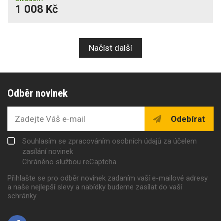
1 008 Kč
Načíst další
Odběr novinek
Odebírat
Souhlasím se zpracováním osobních údajů za účelem
zasílání novinek
Chráněno službou reCaptcha
Přihlašte se pro odběr novinek zadaním vaší e-mailové adresy
a naše nejlepší slevy a nabídky budeme zasílat do vaší
schránky.