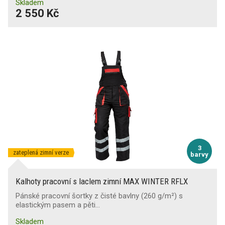
Skladem
2 550 Kč
3
zateplená zimní verze
barvy
Kalhoty pracovní s laclem zimní MAX WINTER RFLX
Pánské pracovní šortky z čisté bavlny (260 g/m²) s
elastickým pasem a pěti…
Skladem