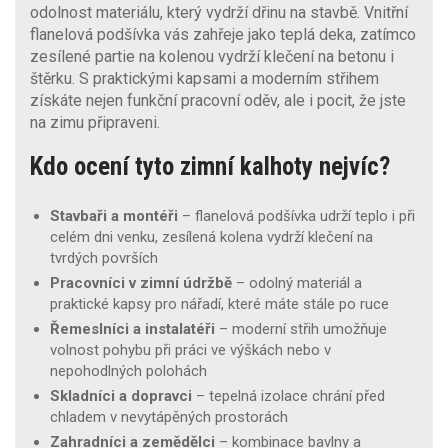
odolnost materiálu, který vydrží dřinu na stavbě. Vnitřní
flanelová podšívka vás zahřeje jako teplá deka, zatímco
zesílené partie na kolenou vydrží klečení na betonu i
štěrku. S praktickými kapsami a moderním střihem
získáte nejen funkční pracovní oděv, ale i pocit, že jste
na zimu připraveni.
Kdo ocení tyto zimní kalhoty nejvíc?
Stavbaři a montéři
– flanelová podšívka udrží teplo i při
celém dni venku, zesílená kolena vydrží klečení na
tvrdých površích
Pracovníci v zimní údržbě
– odolný materiál a
praktické kapsy pro nářadí, které máte stále po ruce
Řemeslníci a instalatéři
– moderní střih umožňuje
volnost pohybu při práci ve výškách nebo v
nepohodlných polohách
Skladníci a dopravci
– tepelná izolace chrání před
chladem v nevytápěných prostorách
Zahradníci a zemědělci
– kombinace bavlny a