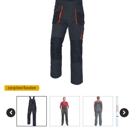
zateplené flanelem