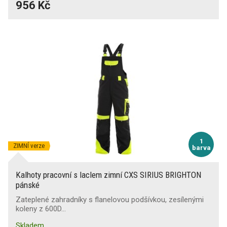
956 Kč
1
ZIMNÍ verze
barva
Kalhoty pracovní s laclem zimní CXS SIRIUS BRIGHTON
pánské
Zateplené zahradníky s flanelovou podšívkou, zesílenými
koleny z 600D…
Skladem