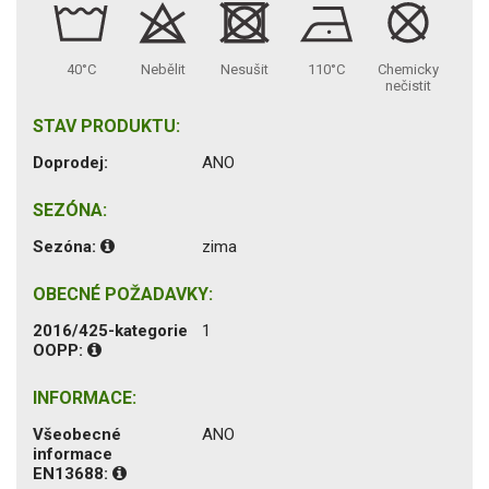
40°C
Nebělit
Nesušit
110°C
Chemicky
nečistit
STAV PRODUKTU:
Doprodej:
ANO
SEZÓNA:
Sezóna:
zima
OBECNÉ POŽADAVKY:
2016/425-kategorie
1
OOPP:
INFORMACE:
Všeobecné
ANO
informace
EN13688: