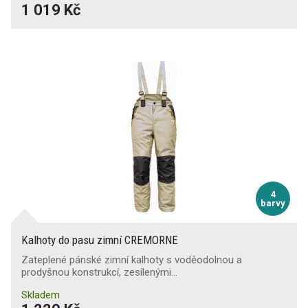
1 019 Kč
4
barvy
Kalhoty do pasu zimní CREMORNE
Zateplené pánské zimní kalhoty s voděodolnou a
prodyšnou konstrukcí, zesílenými…
Skladem