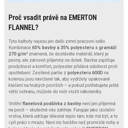
Proč vsadit právě na EMERTON
FLANNEL?
Tyto kalhoty nejsou jen další zimní pracovní oděv.
Kombinace
65% bavlny a 35% polyesteru s gramáží
270 g/m²
znamená, že dostáváte materiál, který je
pevný, ale zároveň příjemný na dotek. Bavlna zajišťuje
prodyšnost a komfort, polyester přidává odolnost proti
opotřebení. Zesílené partie z
polyesteru 600D
na
kolenou jsou navržené tak, aby vydržely opakované
klečení na hrubých površích – a pokud potřebujete ještě
větší ochranu, můžete do nich vložit nákoleníky.
Vnitřní
flanelová podšívka z bavlny
není jen příjemná
na pocit – skutečně vás zahřeje. Funguje jako izolační
vrstva, která udržuje tělesné teplo tam, kde má být, a to
i při práci v mrazu. Není nic horšího než promrzlé nohy a