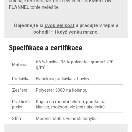
kolena, která vás pak bolí celý večer. S
EMERTON
FLANNEL
tohle neřešíte.
Objednejte si
svou velikost
a pracujte v teple a
pohodlí – i když venku mrzne.
Specifikace a certifikace
65 % bavlna, 35 % polyester, gramáž 270
Materiál
g/m²
Podšívka
Flanelová podšívka z bavlny
Zesílení
Polyester 600D na kolenou
Praktické
Kapsa na mobilní telefon, poutko na
prvky
kladivo, možnost vložení nákoleníků
Střih
Moderní střih s volností pohybu