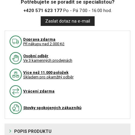
Potřebujete se poradit se specialistou?
+420 571 623 177
Po - Pá 7:00 - 16:00 hod.
Zaslat dotaz na e-mail
Doprava zdarma
Pří nákupu nad 2.000 Kč
Osobní odběr
Ve 3 kamenných prodejnách
Více než 11.000 položek
Skladem pro okamžitý odběr
Vrácení zdarma
Stovky spokojených zákazníků
POPIS PRODUKTU