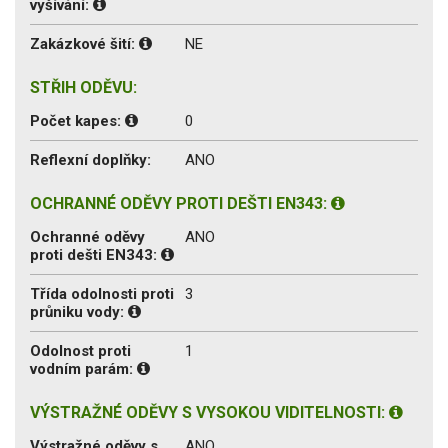
vyšívání:
Zakázkové šití:
NE
STŘIH ODĚVU:
Počet kapes:
0
Reflexní doplňky:
ANO
OCHRANNÉ ODĚVY PROTI DEŠTI EN343:
Ochranné oděvy
ANO
proti dešti EN343:
Třída odolnosti proti
3
průniku vody:
Odolnost proti
1
vodním parám:
VÝSTRAŽNÉ ODĚVY S VYSOKOU VIDITELNOSTI:
Výstražné oděvy s
ANO