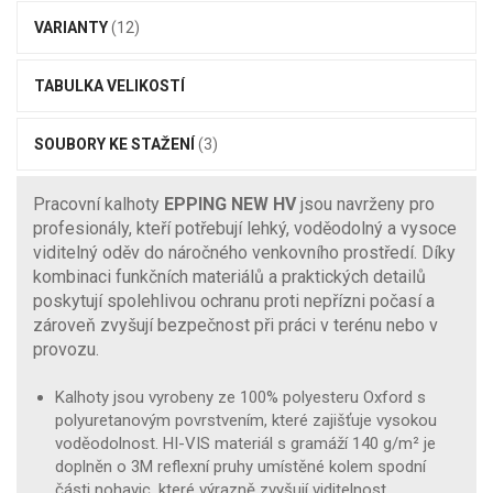
VARIANTY
(12)
TABULKA VELIKOSTÍ
SOUBORY KE STAŽENÍ
(3)
Pracovní kalhoty
EPPING NEW HV
jsou navrženy pro
profesionály, kteří potřebují lehký, voděodolný a vysoce
viditelný oděv do náročného venkovního prostředí. Díky
kombinaci funkčních materiálů a praktických detailů
poskytují spolehlivou ochranu proti nepřízni počasí a
zároveň zvyšují bezpečnost při práci v terénu nebo v
provozu.
Kalhoty jsou vyrobeny ze 100% polyesteru Oxford s
polyuretanovým povrstvením, které zajišťuje vysokou
voděodolnost. HI-VIS materiál s gramáží 140 g/m² je
doplněn o 3M reflexní pruhy umístěné kolem spodní
části nohavic, které výrazně zvyšují viditelnost