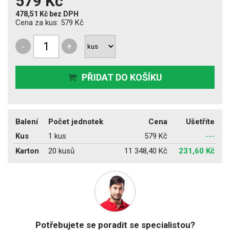
579 Kč
478,51 Kč
bez DPH
Cena za kus:
579 Kč
-
+
PŘIDAT DO KOŠÍKU
Balení
Počet jednotek
Cena
Ušetříte
Kus
1 kus
579 Kč
---
Karton
20 kusů
11 348,40 Kč
231,60 Kč
Potřebujete se poradit se specialistou?