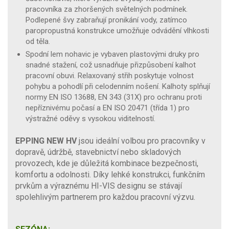
pracovníka za zhoršených světelných podmínek.
Podlepené švy zabraňují pronikání vody, zatímco
paropropustná konstrukce umožňuje odvádění vlhkosti
od těla.
Spodní lem nohavic je vybaven plastovými druky pro
snadné stažení, což usnadňuje přizpůsobení kalhot
pracovní obuvi. Relaxovaný střih poskytuje volnost
pohybu a pohodlí při celodenním nošení. Kalhoty splňují
normy EN ISO 13688, EN 343 (31X) pro ochranu proti
nepříznivému počasí a EN ISO 20471 (třída 1) pro
výstražné oděvy s vysokou viditelností.
EPPING NEW HV
jsou ideální volbou pro pracovníky v
dopravě, údržbě, stavebnictví nebo skladových
provozech, kde je důležitá kombinace bezpečnosti,
komfortu a odolnosti. Díky lehké konstrukci, funkčním
prvkům a výraznému HI-VIS designu se stávají
spolehlivým partnerem pro každou pracovní výzvu.