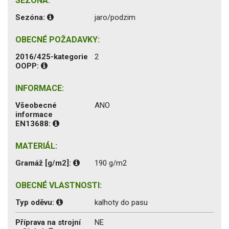
SEZÓNA:
Sezóna:
jaro/podzim
OBECNÉ POŽADAVKY:
2016/425-kategorie
2
OOPP:
INFORMACE:
Všeobecné
ANO
informace
EN13688:
MATERIÁL:
Gramáž [g/m2]:
190 g/m2
OBECNÉ VLASTNOSTI:
Typ oděvu:
kalhoty do pasu
Příprava na strojní
NE