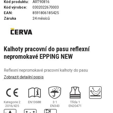
Kód produktu:
ART90816
Kód výrobce:
0302022670003
EAN:
8591806185425
Záruka
24 měsíců
Kalhoty pracovní do pasu reflexní
nepromokavé EPPING NEW
Reflexní nepromokavé pracovní kalhoty do pasu
Zobrazit detailní popis
Kategorie 2
EN13688
3
1
Třída 1
2016/425
EN343
EN20471