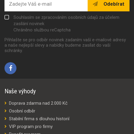
Odebírat
Souhlasím se zpracováním osobních údajů za účelem
zasílání novinek
Chráněno službou reCaptcha
Přihlašte se pro odběr novinek zadaním vaší e-mailové adresy
a naše nejlepší slevy a nabídky budeme zasílat do vaší
schránky.
Naše výhody
Doprava zdarma nad 2.000 Kč
Osobní odběr
Stabilní firma s dlouhou historií
VIP program pro firmy