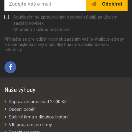
Odebírat
Souhlasím se zpracováním osobních údajů za účelem
zasílání novinek
Chráněno službou reCaptcha
Přihlašte se pro odběr novinek zadaním vaší e-mailové adresy
a naše nejlepší slevy a nabídky budeme zasílat do vaší
schránky.
Naše výhody
Doprava zdarma nad 2.000 Kč
Osobní odběr
Stabilní firma s dlouhou historií
VIP program pro firmy