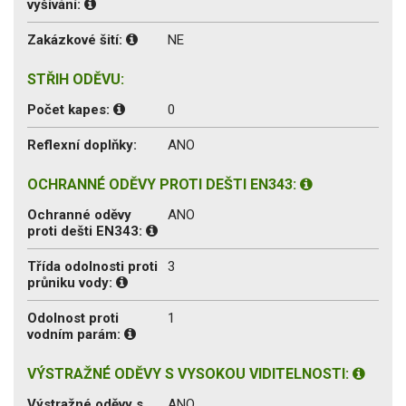
vyšívání:
Zakázkové šití:
NE
STŘIH ODĚVU:
Počet kapes:
0
Reflexní doplňky:
ANO
OCHRANNÉ ODĚVY PROTI DEŠTI EN343:
Ochranné oděvy
ANO
proti dešti EN343:
Třída odolnosti proti
3
průniku vody:
Odolnost proti
1
vodním parám:
VÝSTRAŽNÉ ODĚVY S VYSOKOU VIDITELNOSTI:
Výstražné oděvy s
ANO