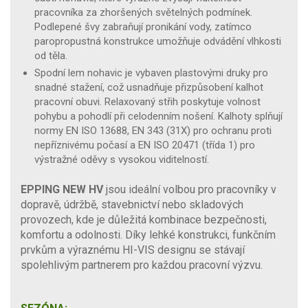
pracovníka za zhoršených světelných podmínek.
Podlepené švy zabraňují pronikání vody, zatímco
paropropustná konstrukce umožňuje odvádění vlhkosti
od těla.
Spodní lem nohavic je vybaven plastovými druky pro
snadné stažení, což usnadňuje přizpůsobení kalhot
pracovní obuvi. Relaxovaný střih poskytuje volnost
pohybu a pohodlí při celodenním nošení. Kalhoty splňují
normy EN ISO 13688, EN 343 (31X) pro ochranu proti
nepříznivému počasí a EN ISO 20471 (třída 1) pro
výstražné oděvy s vysokou viditelností.
EPPING NEW HV
jsou ideální volbou pro pracovníky v
dopravě, údržbě, stavebnictví nebo skladových
provozech, kde je důležitá kombinace bezpečnosti,
komfortu a odolnosti. Díky lehké konstrukci, funkčním
prvkům a výraznému HI-VIS designu se stávají
spolehlivým partnerem pro každou pracovní výzvu.