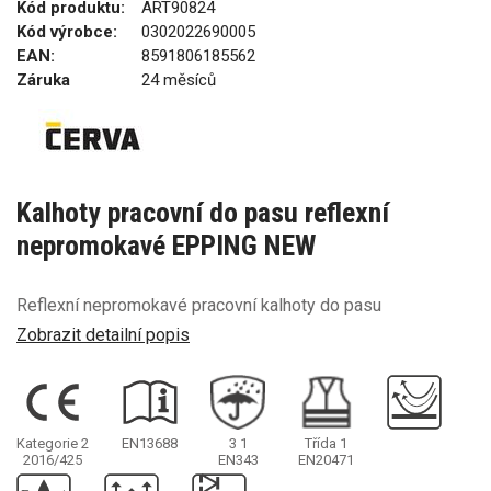
Kód produktu:
ART90824
Kód výrobce:
0302022690005
EAN:
8591806185562
Záruka
24 měsíců
Kalhoty pracovní do pasu reflexní
nepromokavé EPPING NEW
Reflexní nepromokavé pracovní kalhoty do pasu
Zobrazit detailní popis
Kategorie 2
EN13688
3
1
Třída 1
2016/425
EN343
EN20471