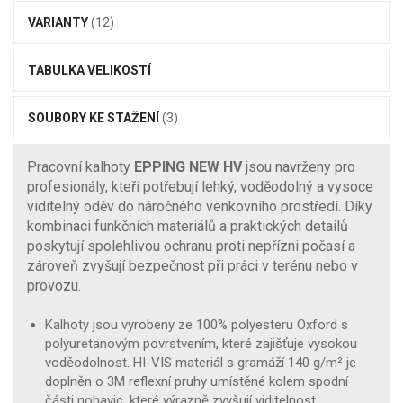
VARIANTY
(12)
TABULKA VELIKOSTÍ
SOUBORY KE STAŽENÍ
(3)
Pracovní kalhoty
EPPING NEW HV
jsou navrženy pro
profesionály, kteří potřebují lehký, voděodolný a vysoce
viditelný oděv do náročného venkovního prostředí. Díky
kombinaci funkčních materiálů a praktických detailů
poskytují spolehlivou ochranu proti nepřízni počasí a
zároveň zvyšují bezpečnost při práci v terénu nebo v
provozu.
Kalhoty jsou vyrobeny ze 100% polyesteru Oxford s
polyuretanovým povrstvením, které zajišťuje vysokou
voděodolnost. HI-VIS materiál s gramáží 140 g/m² je
doplněn o 3M reflexní pruhy umístěné kolem spodní
části nohavic, které výrazně zvyšují viditelnost