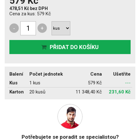
579 Kč
478,51 Kč
bez DPH
Cena za kus:
579 Kč
-
+
PŘIDAT DO KOŠÍKU
Balení
Počet jednotek
Cena
Ušetříte
Kus
1 kus
579 Kč
---
Karton
20 kusů
11 348,40 Kč
231,60 Kč
Potřebujete se poradit se specialistou?