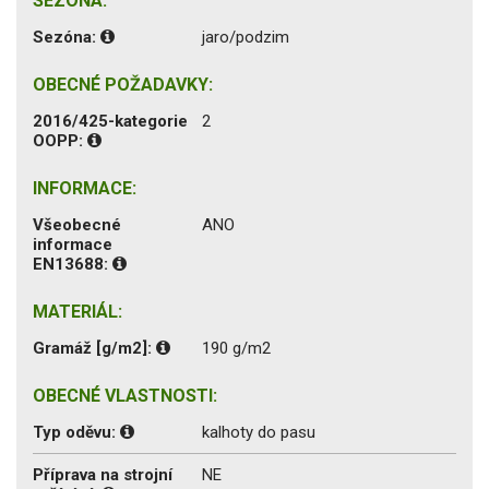
SEZÓNA:
Sezóna:
jaro/podzim
OBECNÉ POŽADAVKY:
2016/425-kategorie
2
OOPP:
INFORMACE:
Všeobecné
ANO
informace
EN13688:
MATERIÁL:
Gramáž [g/m2]:
190 g/m2
OBECNÉ VLASTNOSTI:
Typ oděvu:
kalhoty do pasu
Příprava na strojní
NE