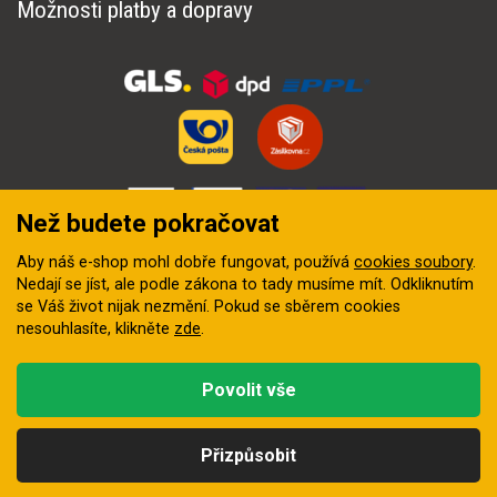
Možnosti platby a dopravy
Než budete pokračovat
Aby náš e-shop mohl dobře fungovat, používá
cookies soubory
.
Nedají se jíst, ale podle zákona to tady musíme mít. Odkliknutím
se Váš život nijak nezmění. Pokud se sběrem cookies
nesouhlasíte, klikněte
zde
.
© 2018–2026 INZEP CENTRUM, s.r.o. Všechna práva vyhrazena
Povolit vše
Vytvořila
digitální agentura FEO
Přizpůsobit
Kategorie
Hledat
Nahoru
Profil
Košík