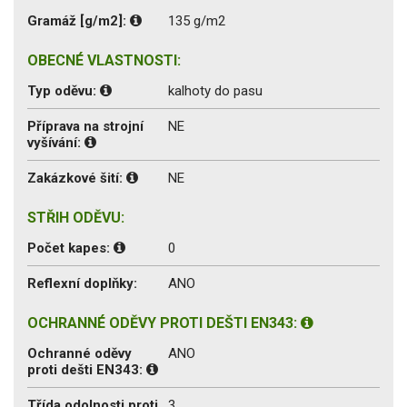
Gramáž [g/m2]:
135 g/m2
OBECNÉ VLASTNOSTI:
Typ oděvu:
kalhoty do pasu
Příprava na strojní
NE
vyšívání:
Zakázkové šití:
NE
STŘIH ODĚVU:
Počet kapes:
0
Reflexní doplňky:
ANO
OCHRANNÉ ODĚVY PROTI DEŠTI EN343:
Ochranné oděvy
ANO
proti dešti EN343:
Třída odolnosti proti
3