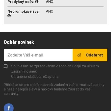
Prodyšný oděv:
ANO
Nepromokavé švy:
ANO
Odběr novinek
Odebírat
Souhlasím se zpracováním osobních údajů za účelem
zasílání novinek
Chráněno službou reCaptcha
Přihlašte se pro odběr novinek zadaním vaší e-mailové adresy
a naše nejlepší slevy a nabídky budeme zasílat do vaší
schránky.