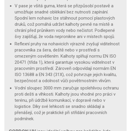
V pase je všitá guma, která se přizpůsobí postavě a
umožňuje snadné oblékání bez nutnosti zapínání.
Spodní lem nohavic lze stáhnout pomocí plastových
druků, což pomáhá udržet kalhoty pevně na místě a
chrání před průnikem vody nebo nečistot. Podlepené
švy zajišťují, že voda nepronikne ani v místech spojů.
Reflexní pruhy na nohavicích výrazně zvyšují viditelnost
pracovníka za šera, deště nebo v prostředí s
omezeným osvětlením. Kalhoty splňují normu EN ISO
20471 (třída 1), která garantuje vysokou viditelnost v
pracovním prostředí. Zároveň odpovídají normám EN
ISO 13688 a EN 343 (31X), což potvrzuje jejich kvalitu,
bezpečnost a odolnost vůči povětrnostním vlivům.
Vodní sloupec 3000 mm zaručuje spolehlivou ochranu
proti dešti a vlhkosti. Kalhoty jsou vhodné pro práci v
terénu, při údržbě komunikací, v dopravě nebo v
logistice. Díky své lehkosti se snadno skládají a
přenášejí, což je praktické při střídání pracovních
podmínek.