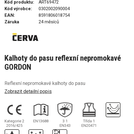
Kód produktu:
ART69472
Kód výrobce:
0302002090004
EAN:
8591806018754
Záruka
24 měsíců
Kalhoty do pasu reflexní nepromokavé
GORDON
Reflexní nepromokavé kalhoty do pasu
Zobrazit detailní popis
Kategorie 2
EN13688
3
1
Třída 1
2016/425
EN343
EN20471