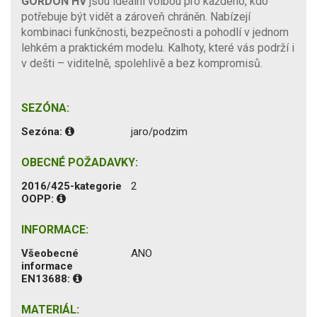
GORDON HV
jsou ideální volbou pro každého, kdo
potřebuje být vidět a zároveň chráněn. Nabízejí
kombinaci funkčnosti, bezpečnosti a pohodlí v jednom
lehkém a praktickém modelu. Kalhoty, které vás podrží i
v dešti – viditelně, spolehlivě a bez kompromisů.
SEZÓNA:
Sezóna:
jaro/podzim
OBECNÉ POŽADAVKY:
2016/425-kategorie
2
OOPP:
INFORMACE:
Všeobecné
ANO
informace
EN13688:
MATERIÁL: