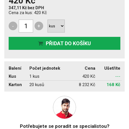
420 Kč
347,11 Kč
bez DPH
Cena za kus:
420 Kč
-
+
PŘIDAT DO KOŠÍKU
Balení
Počet jednotek
Cena
Ušetříte
Kus
1 kus
420 Kč
---
Karton
20 kusů
8 232 Kč
168 Kč
Potřebujete se poradit se specialistou?