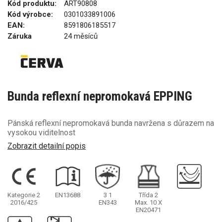
Kód produktu:
ART90808
Kód výrobce:
0301033891006
EAN:
8591806185517
Záruka
24 měsíců
Bunda reflexní nepromokavá EPPING
Pánská reflexní nepromokavá bunda navržena s důrazem na
vysokou viditelnost
Zobrazit detailní popis
Kategorie 2
EN13688
3
1
Třída 2
2016/425
EN343
Max. 10 X
EN20471