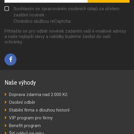
Souhlasím se zpracováním osobních údajů za účelem
zasílání novinek
Chráněno službou reCaptcha
Přihlašte se pro odběr novinek zadaním vaší e-mailové adresy
a naše nejlepší slevy a nabídky budeme zasílat do vaší
schránky.
Naše výhody
Doprava zdarma nad 2.000 Kč
Osobní odběr
Stabilní firma s dlouhou historií
VIP program pro firmy
Benefit program
Šití oděvů na míru