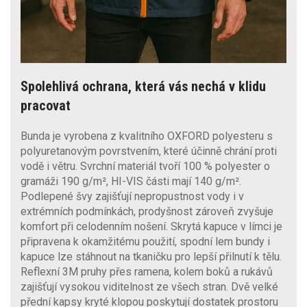
Spolehlivá ochrana, která vás nechá v klidu
pracovat
Bunda je vyrobena z kvalitního OXFORD polyesteru s
polyuretanovým povrstvením, které účinně chrání proti
vodě i větru. Svrchní materiál tvoří 100 % polyester o
gramáži 190 g/m², HI-VIS části mají 140 g/m².
Podlepené švy zajišťují nepropustnost vody i v
extrémních podmínkách, prodyšnost zároveň zvyšuje
komfort při celodenním nošení. Skrytá kapuce v límci je
připravena k okamžitému použití, spodní lem bundy i
kapuce lze stáhnout na tkaničku pro lepší přilnutí k tělu.
Reflexní 3M pruhy přes ramena, kolem boků a rukávů
zajišťují vysokou viditelnost ze všech stran. Dvě velké
přední kapsy kryté klopou poskytují dostatek prostoru