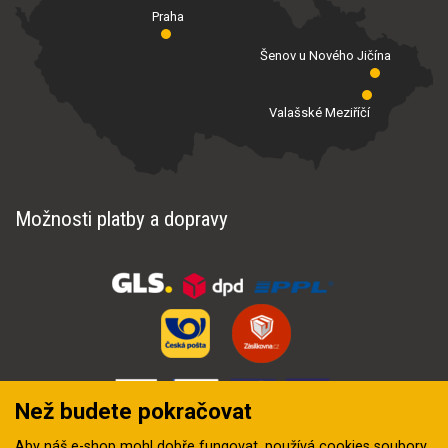
Praha
Šenov u Nového Jičína
Valašské Meziříčí
Možnosti platby a dopravy
Než budete pokračovat
Aby náš e-shop mohl dobře fungovat, používá
cookies soubory
.