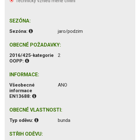
Technický vzhled méně civilní
SEZÓNA:
Sezóna:
jaro/podzim
OBECNÉ POŽADAVKY:
2016/425-kategorie
2
OOPP:
INFORMACE:
Všeobecné
ANO
informace
EN13688:
OBECNÉ VLASTNOSTI:
Typ oděvu:
bunda
STŘIH ODĚVU: