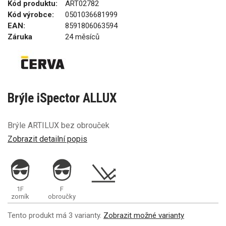
Kód produktu:
ART02782
Kód výrobce:
0501036681999
EAN:
8591806063594
Záruka
24 měsíců
Brýle iSpector ALLUX
Brýle ARTILUX bez obrouček
Zobrazit detailní popis
1F
F
zorník
obroučky
Tento produkt má 3 varianty.
Zobrazit možné varianty