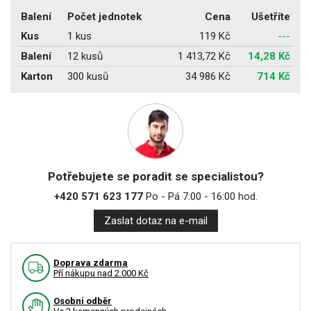
Balení
Počet jednotek
Cena
Ušetříte
Kus
1 kus
119 Kč
---
Balení
12 kusů
1 413,72 Kč
14,28 Kč
Karton
300 kusů
34 986 Kč
714 Kč
Potřebujete se poradit se specialistou?
+420 571 623 177
Po - Pá 7:00 - 16:00 hod.
Zaslat dotaz na e-mail
Doprava zdarma
Pří nákupu nad 2.000 Kč
Osobní odběr