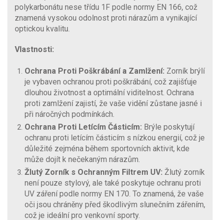
polykarbonátu nese třídu 1F podle normy EN 166, což
znamená vysokou odolnost proti nárazům a vynikající
optickou kvalitu.
Vlastnosti:
Ochrana Proti Poškrábání a Zamlžení:
Zorník brýlí
je vybaven ochranou proti poškrábání, což zajišťuje
dlouhou životnost a optimální viditelnost. Ochrana
proti zamlžení zajistí, že vaše vidění zůstane jasné i
při náročných podmínkách.
Ochrana Proti Letícím Částicím:
Brýle poskytují
ochranu proti letícím částicím s nízkou energií, což je
důležité zejména během sportovních aktivit, kde
může dojít k nečekaným nárazům.
Žlutý Zorník s Ochranným Filtrem UV:
Žlutý zorník
není pouze stylový, ale také poskytuje ochranu proti
UV záření podle normy EN 170. To znamená, že vaše
oči jsou chráněny před škodlivým slunečním zářením,
což je ideální pro venkovní sporty.