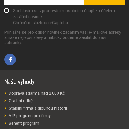
Souhlasím se zpracováním osobních údajů za účelem
zasílání novinek
Chráněno službou reCaptcha
Přihlašte se pro odběr novinek zadaním vaší e-mailové adresy
a naše nejlepší slevy a nabídky budeme zasílat do vaší
schránky.
Naše výhody
Doprava zdarma nad 2.000 Kč
Osobní odběr
Stabilní firma s dlouhou historií
VIP program pro firmy
Benefit program