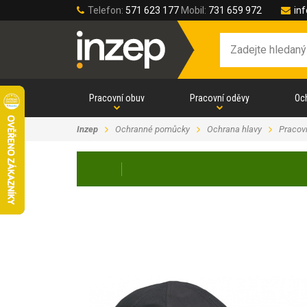
Telefon:
571 623 177
Mobil:
731 659 972
in
Pracovní obuv
Pracovní oděvy
Oc
Inzep
Ochranné pomůcky
Ochrana hlavy
Pracov