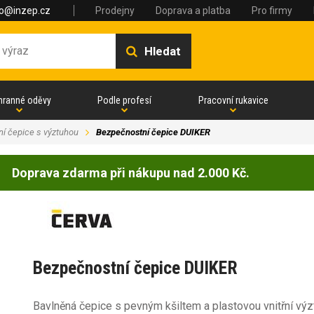
fo@inzep.cz
Prodejny
Doprava a platba
Pro firmy
Hledat
hranné oděvy
Podle profesí
Pracovní rukavice
ní čepice s výztuhou
Bezpečnostní čepice DUIKER
Doprava zdarma při nákupu nad 2.000 Kč.
Bezpečnostní čepice DUIKER
Bavlněná čepice s pevným kšiltem a plastovou vnitřní výz