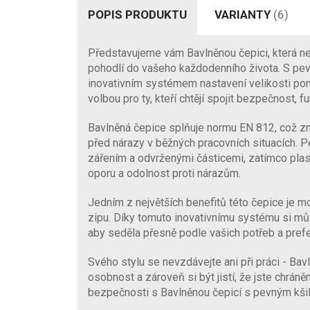
POPIS PRODUKTU
VARIANTY
(6)
Představujeme vám Bavlněnou čepici, která nejen
pohodlí do vašeho každodenního života. S pev
inovativním systémem nastavení velikosti pomo
volbou pro ty, kteří chtějí spojit bezpečnost, 
Bavlněná čepice splňuje normu EN 812, což z
před nárazy v běžných pracovních situacích. P
zářením a odvrženými částicemi, zatímco plas
oporu a odolnost proti nárazům.
Jedním z největších benefitů této čepice je 
zipu. Díky tomuto inovativnímu systému si můž
aby seděla přesně podle vašich potřeb a prefe
Svého stylu se nevzdávejte ani při práci - Ba
osobnost a zároveň si být jistí, že jste chráně
bezpečnosti s Bavlněnou čepicí s pevným kšil