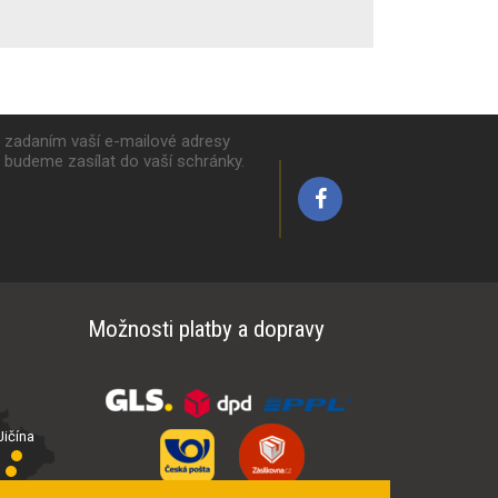
k zadaním vaší e-mailové adresy
y budeme zasílat do vaší schránky.
Možnosti platby a dopravy
ičína
íčí