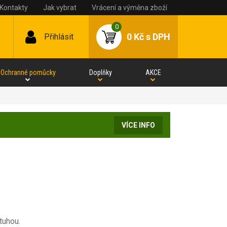
Kontakty
Jak vybrat
Vrácení a výměna zboží
0
0 Kč
s DPH
Přihlásit
Ochranné pomůcky
Doplňky
AKCE
VÍCE INFO
tuhou.