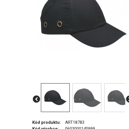
Kód produktu:
ART18783
Kód výrobce:
0603000140999