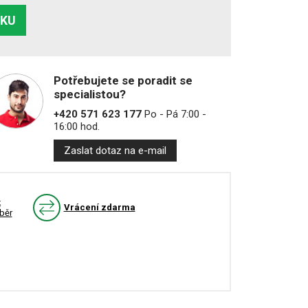
ÍKU
Potřebujete se poradit se
specialistou?
+420 571 623 177
Po - Pá 7:00 -
16:00 hod.
Zaslat dotaz na e-mail
k
Vrácení zdarma
běr