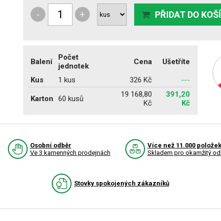
-
+
PŘIDAT DO KOŠ
Počet
Balení
Cena
Ušetříte
jednotek
Kus
1 kus
326 Kč
---
19 168,80
391,20
Karton
60 kusů
Kč
Kč
Osobní odběr
Více než 11.000 polože
Ve 3 kamenných prodejnách
Skladem pro okamžitý od
Stovky spokojených zákazníků