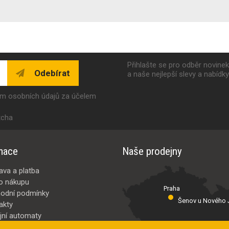
Přihlašte se pro odběr novine
Odebírat
a naše nejlepší slevy a nabídk
ím osobních údajů za účelem
tcha
mace
Naše prodejny
ava a platba
o nákupu
Praha
odní podmínky
Šenov u Nového J
akty
jní automaty
Valašské Meziř
bci