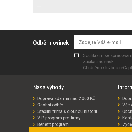
Odběr novinek
Souhlasím se zpracován
zasílání novinek
Chráněno službou reCap
Naše výhody
Infor
Doprava zdarma nad 2.000 Kč
Dopr
Osobní odběr
Vše 
Stabilní firma s dlouhou historií
Obch
VIP program pro firmy
Kont
Benefit program
Výde
Šití oděvů na míru
Výro