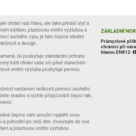
 chrání vaši hlavu, ale také přináší styl a
ným kšiltem, plastovou vnitřní výztuhou a
ZÁKLADNÍ NOR
cí suchého zipu, je tato čepice ideální
Průmyslové přil
funkčnost a design.
chránící při nár
hlavou EN812:
namená, že poskytuje standardní ochranu
evný kšilt chrání vaše oči před slunečním
tová vnitřní výztuha poskytuje pevnou
možnost nastavení velikosti pomocí suchého
ete snadno a rychle přizpůsobit čepici tak,
rencí.
vlněná čepice vám umožní vyjádřit svou
ni a pohodlní po celý den. Investujte do své
tem a plastovou vnitřní výztuhou.