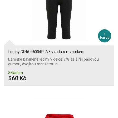
1
barva
Legíny GINA 95004P 7/8 vzadu s rozparkem
Dámské bavlněné legíny v délce 7/8 se širší pasovou
gumou, dvojitou manžetou a…
Skladem
560 Kč