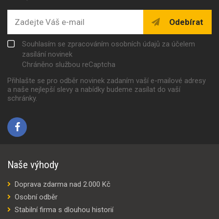
Odebírat
Souhlasím se zpracováním osobních údajů za účelem
zasílání novinek
Chráněno službou reCaptcha
Přihlašte se pro odběr novinek zadaním vaší e-mailové adresy
a naše nejlepší slevy a nabídky budeme zasílat do vaší
schránky.
Naše výhody
Doprava zdarma nad 2.000 Kč
Osobní odběr
Stabilní firma s dlouhou historií