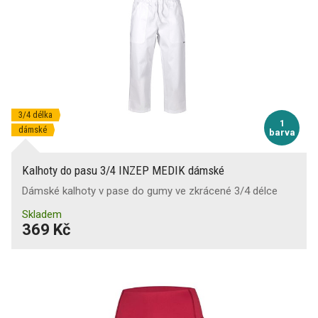
legíny
(31)
Gramáž [g/m2]
sukně
(22)
0
5
200
270
Příprava na strojní vyšívání
Kapsa na mobil
(2)
Zakázkové šití
Stretch materiál
(6)
3/4 délka
Volně visící kapsy (hřebíčenky)
1
dámské
barva
Poutko na kladivo
Kalhoty do pasu 3/4 INZEP MEDIK dámské
Dámské kalhoty v pase do gumy ve zkrácené 3/4 délce
Kapuce
Skladem
369 Kč
Odepínací kapuce
Zesílená ramena