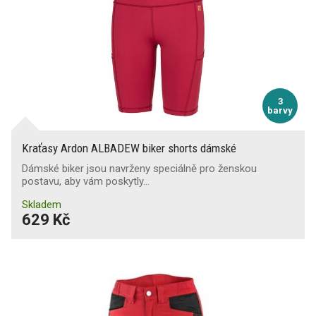
Zesílené lokty
Zesílená kolena
Kapsa na nákoleníky
3
barvy
Reflexní doplňky
(1)
Kraťasy Ardon ALBADEW biker shorts dámské
Oboustranné provedení
Dámské biker jsou navrženy speciálně pro ženskou
postavu, aby vám poskytly…
Skladem
629 Kč