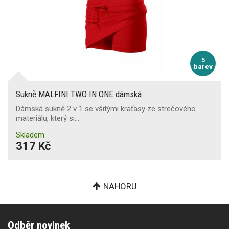
5
barev
Sukně MALFINI TWO IN ONE dámská
Dámská sukně 2 v 1 se všitými kraťasy ze strečového
materiálu, který si…
Skladem
317 Kč
NAHORU
Odběr novinek