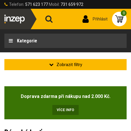
Telefon:
571 623 177
Mobil:
731 659 972
0
Přihlásit
Kategorie
Zakladní
Novinka
Doprava zdarma při nákupu nad 2.000 Kč.
Doprodej
(1)
VÍCE INFO
Stav produktu