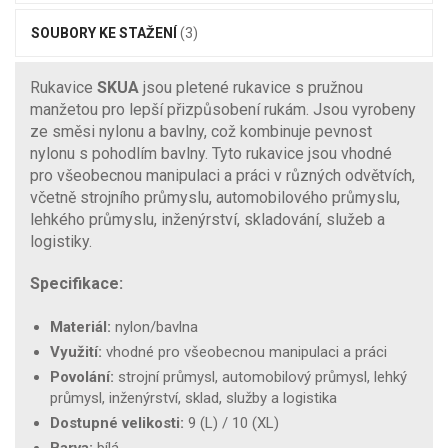
SOUBORY KE STAŽENÍ
(3)
Rukavice
SKUA
jsou pletené rukavice s pružnou
manžetou pro lepší přizpůsobení rukám. Jsou vyrobeny
ze směsi nylonu a bavlny, což kombinuje pevnost
nylonu s pohodlím bavlny. Tyto rukavice jsou vhodné
pro všeobecnou manipulaci a práci v různých odvětvích,
včetně strojního průmyslu, automobilového průmyslu,
lehkého průmyslu, inženýrství, skladování, služeb a
logistiky.
Specifikace:
Materiál:
nylon/bavlna
Využití:
vhodné pro všeobecnou manipulaci a práci
Povolání:
strojní průmysl, automobilový průmysl, lehký
průmysl, inženýrství, sklad, služby a logistika
Dostupné velikosti:
9 (L) / 10 (XL)
Barva:
bílá