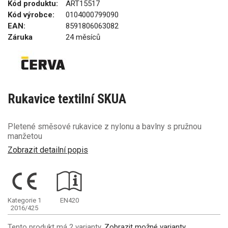
Kód produktu:
ART15517
Kód výrobce:
0104000799090
EAN:
8591806063082
Záruka
24 měsíců
Rukavice textilní SKUA
Pletené směsové rukavice z nylonu a bavlny s pružnou
manžetou
Zobrazit detailní popis
Kategorie 1
EN420
2016/425
Tento produkt má 2 varianty.
Zobrazit možné varianty