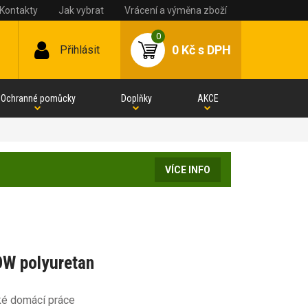
Kontakty
Jak vybrat
Vrácení a výměna zboží
0
0 Kč
s DPH
Přihlásit
Ochranné pomůcky
Doplňky
AKCE
VÍCE INFO
OW polyuretan
ké domácí práce