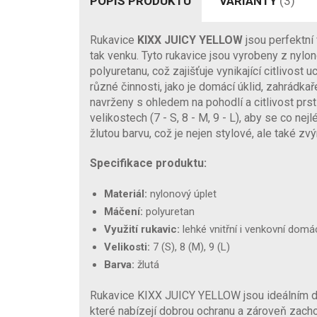
POPIS PRODUKTU
VARIANTY
(3)
Rukavice
KIXX JUICY YELLOW
jsou perfektní 
tak venku. Tyto rukavice jsou vyrobeny z nylo
polyuretanu, což zajišťuje vynikající citlivost 
různé činnosti, jako je domácí úklid, zahrádkař
navrženy s ohledem na pohodlí a citlivost prst
velikostech (7 - S, 8 - M, 9 - L), aby se co nej
žlutou barvu, což je nejen stylové, ale také zvý
Specifikace produktu:
Materiál:
nylonový úplet
Máčení:
polyuretan
Využití rukavic:
lehké vnitřní i venkovní domá
Velikosti:
7 (S), 8 (M), 9 (L)
Barva:
žlutá
Rukavice KIXX JUICY YELLOW jsou ideálním dop
které nabízejí dobrou ochranu a zároveň zachová