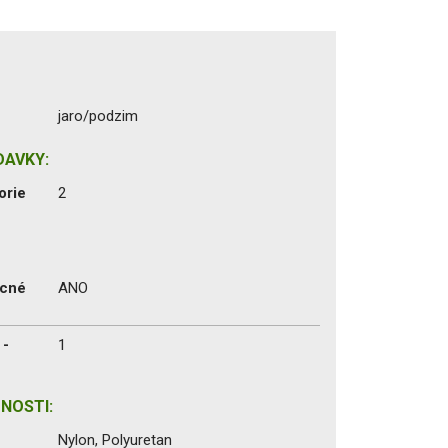
jaro/podzim
DAVKY:
orie
2
ecné
ANO
 -
1
NOSTI:
Nylon, Polyuretan