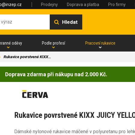
fo@inzep.cz
Prodejny
Doprava a platba
Pro firmy
Hledat
hranné oděvy
Podle profesí
Pracovní rukavice
Rukavice povrstvené KIXX…
Doprava zdarma při nákupu nad 2.000 Kč.
Rukavice povrstvené KIXX JUICY YELL
Dámské nylonové rukavice máčené v polyuretanu pro leh