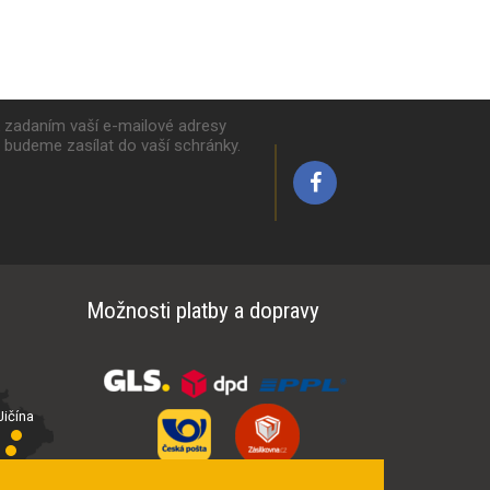
k zadaním vaší e-mailové adresy
y budeme zasílat do vaší schránky.
Možnosti platby a dopravy
ičína
íčí