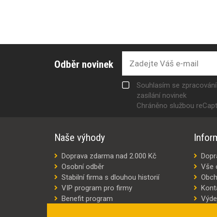
Odběr novinek
Souhlasím se zpracován
zasílání novinek
Chráněno službou reCap
Naše výhody
Infor
Doprava zdarma nad 2.000 Kč
Dopr
Osobní odběr
Vše 
Stabilní firma s dlouhou historií
Obch
VIP program pro firmy
Kont
Benefit program
Výde
Šití oděvů na míru
Výro