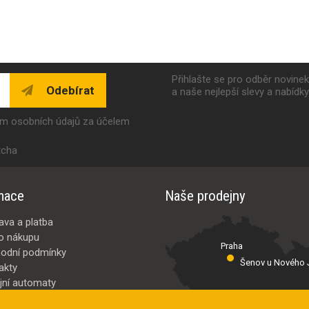
Přihlašte se pro odběr novine
Odebírat
a naše nejlepší slevy a nabídk
ím osobních údajů za účelem
tcha
mace
Naše prodejny
ava a platba
o nákupu
Praha
odní podmínky
Šenov u Nového J
akty
jní automaty
Valašské Meziř
bci