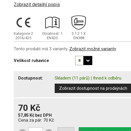
Zobrazit detailní popis
Kategorie 2
Obratnost: 1
3
1
2
1
X
2016/425
EN420
EN388
Tento produkt má 3 varianty.
Zobrazit možné varianty
Velikost rukavice
Dostupnost:
Skladem
(11 párů)
|
Ihned k odběru
Zobrazit dostupnost na prodejnách
70 Kč
57,85 Kč
bez DPH
Cena za pár:
70 Kč