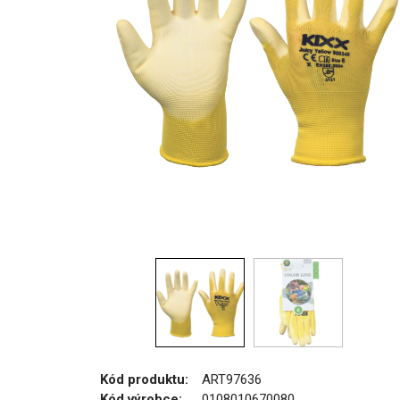
Kód produktu:
ART97636
Kód výrobce:
0108010670080