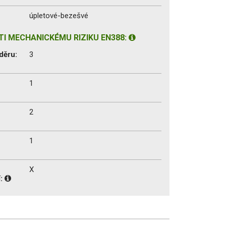
úpletové-bezešvé
I MECHANICKÉMU RIZIKU EN388:
děru:
3
1
2
1
X
í: