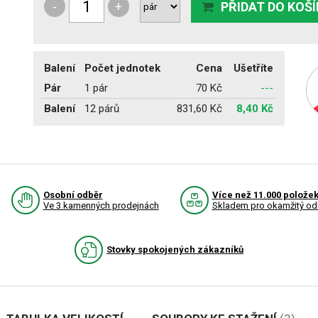
-
+
PŘIDAT DO KOŠ
Balení
Počet jednotek
Cena
Ušetříte
Pár
1 pár
70 Kč
---
Balení
12 párů
831,60 Kč
8,40 Kč
Osobní odběr
Více než 11.000 polože
Ve 3 kamenných prodejnách
Skladem pro okamžitý od
Stovky spokojených zákazníků