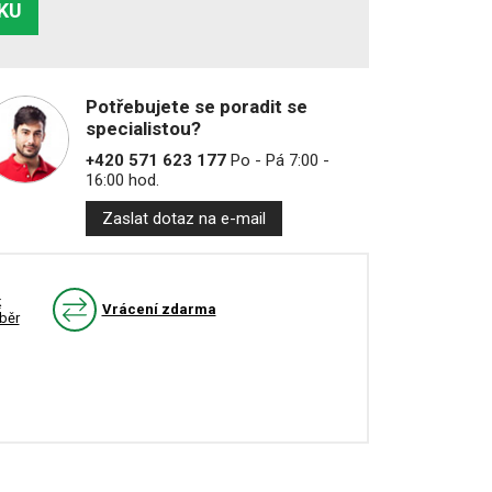
ÍKU
Potřebujete se poradit se
specialistou?
+420 571 623 177
Po - Pá 7:00 -
16:00 hod.
Zaslat dotaz na e-mail
k
Vrácení zdarma
běr