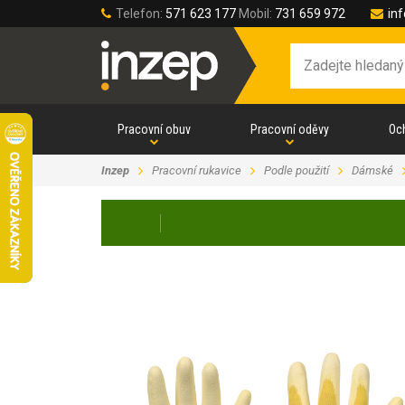
Telefon:
571 623 177
Mobil:
731 659 972
in
Pracovní obuv
Pracovní oděvy
Oc
Inzep
Pracovní rukavice
Podle použití
Dámské