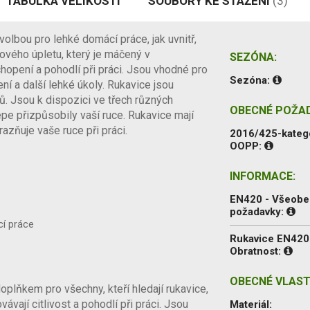
TABULKA VELIKOSTÍ
SOUBORY KE STAŽENÍ
(3)
volbou pro lehké domácí práce, jak uvnitř,
nového úpletu, který je máčený v
SEZÓNA:
uchopení a pohodlí při práci. Jsou vhodné pro
Sezóna:
ení a další lehké úkoly. Rukavice jsou
ů. Jsou k dispozici ve třech různých
OBECNÉ POŽA
lépe přizpůsobily vaší ruce. Rukavice mají
razňuje vaše ruce při práci.
2016/425-kateg
OOPP:
INFORMACE:
EN420 - Všeob
požadavky:
cí práce
Rukavice EN420
Obratnost:
OBECNÉ VLAST
lňkem pro všechny, kteří hledají rukavice,
vají citlivost a pohodlí při práci. Jsou
Materiál: