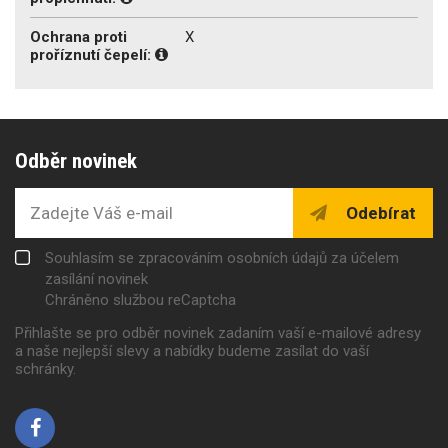
Ochrana proti
X
proříznutí čepelí:
Odběr novinek
Odebírat
Souhlasím se zpracováním osobních údajů za účelem
zasílání novinek
Chráněno službou reCaptcha
Přihlašte se pro odběr novinek zadaním vaší e-mailové adresy
a naše nejlepší slevy a nabídky budeme zasílat do vaší
schránky.