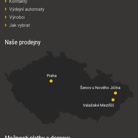
Kontakty
Výdejní automaty
Výrobci
Jak vybrat
Naše prodejny
Praha
Šenov u Nového Jičína
Valašské Meziříčí