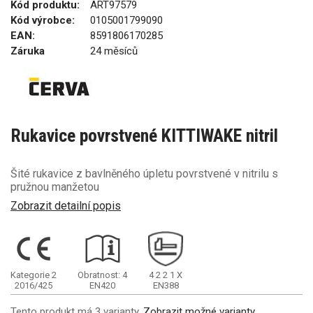
Kód produktu:
ART97579
Kód výrobce:
0105001799090
EAN:
8591806170285
Záruka
24 měsíců
Rukavice povrstvené KITTIWAKE nitril
Šité rukavice z bavlněného úpletu povrstvené v nitrilu s
pružnou manžetou
Zobrazit detailní popis
Kategorie 2
Obratnost: 4
4
2
2
1
X
2016/425
EN420
EN388
Tento produkt má 3 varianty.
Zobrazit možné varianty