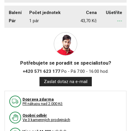
Balení
Počet jednotek
Cena
Ušetříte
Pár
1 pár
43,70 Kč
---
Potřebujete se poradit se specialistou?
+420 571 623 177
Po - Pá 7:00 - 16:00 hod.
Zaslat dotaz na e-mail
Doprava zdarma
Pří nákupu nad 2.000 Kč
Osobní odběr
Ve 3 kamenných prodejnách