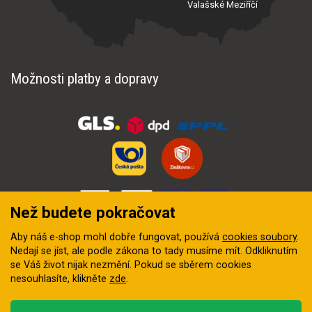
Valašské Meziříčí
Možnosti platby a dopravy
Než budete pokračovat
Aby náš e-shop mohl dobře fungovat, používá
cookies soubory
.
Nedají se jíst, ale podle zákona to tady musíme mít. Odkliknutím
se Váš život nijak nezmění. Pokud se sběrem cookies
nesouhlasíte, klikněte
zde
.
© 2018–2026 INZEP CENTRUM, s.r.o. Všechna práva vyhrazena