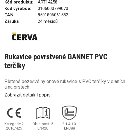
Kód produktu:
ART14258
Kód výrobce:
0106000799070
EAN:
8591806061552
Záruka
24 měsíců
Rukavice povrstvené GANNET PVC
terčíky
Pletené bezešvé nylonové rukavice s PVC terčíky v dlaních
a na prstech
Zobrazit detailní popis
Kategorie 2
Obratnost: 5
2
1
4
1
X
2016/425
EN420
EN388