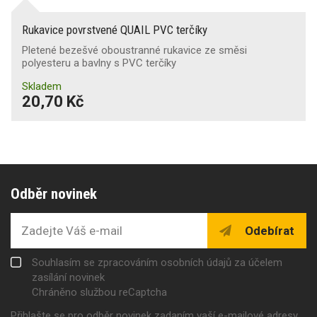
Rukavice povrstvené QUAIL PVC terčíky
Pletené bezešvé oboustranné rukavice ze směsi
polyesteru a bavlny s PVC terčíky
Skladem
20,70 Kč
Odběr novinek
Odebírat
Souhlasím se zpracováním osobních údajů za účelem
zasílání novinek
Chráněno službou reCaptcha
Přihlašte se pro odběr novinek zadaním vaší e-mailové adresy