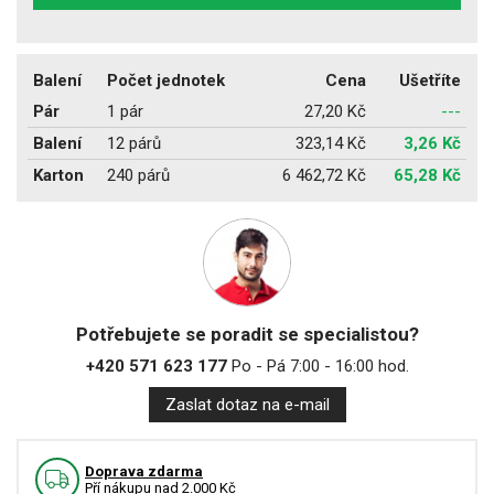
Balení
Počet jednotek
Cena
Ušetříte
Pár
1 pár
27,20 Kč
---
Balení
12 párů
323,14 Kč
3,26 Kč
Karton
240 párů
6 462,72 Kč
65,28 Kč
Potřebujete se poradit se specialistou?
+420 571 623 177
Po - Pá 7:00 - 16:00 hod.
Zaslat dotaz na e-mail
Doprava zdarma
Pří nákupu nad 2.000 Kč