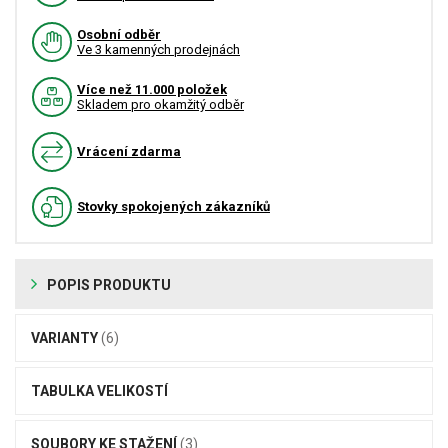
Osobní odběr
Ve 3 kamenných prodejnách
Více než 11.000 položek
Skladem pro okamžitý odběr
Vrácení zdarma
Stovky spokojených zákazníků
POPIS PRODUKTU
VARIANTY
(6)
TABULKA VELIKOSTÍ
SOUBORY KE STAŽENÍ
(3)