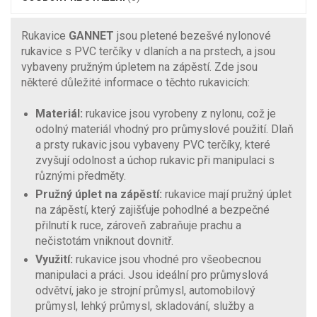
Rukavice
GANNET
jsou pletené bezešvé nylonové
rukavice s PVC terčíky v dlaních a na prstech, a jsou
vybaveny pružným úpletem na zápěstí. Zde jsou
některé důležité informace o těchto rukavicích:
Materiál:
rukavice jsou vyrobeny z nylonu, což je
odolný materiál vhodný pro průmyslové použití. Dlaň
a prsty rukavic jsou vybaveny PVC terčíky, které
zvyšují odolnost a úchop rukavic při manipulaci s
různými předměty.
Pružný úplet na zápěstí:
rukavice mají pružný úplet
na zápěstí, který zajišťuje pohodlné a bezpečné
přilnutí k ruce, zároveň zabraňuje prachu a
nečistotám vniknout dovnitř.
Využití:
rukavice jsou vhodné pro všeobecnou
manipulaci a práci. Jsou ideální pro průmyslová
odvětví, jako je strojní průmysl, automobilový
průmysl, lehký průmysl, skladování, služby a