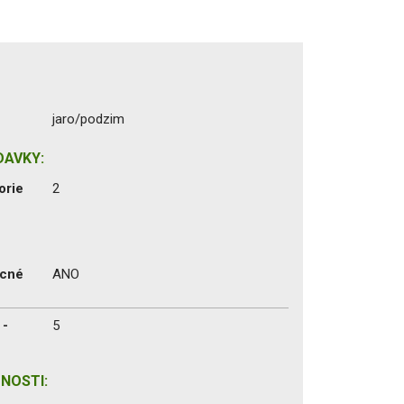
jaro/podzim
DAVKY:
orie
2
ecné
ANO
 -
5
NOSTI: