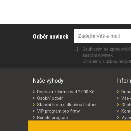
Odběr novinek
Souhlasím se zpracován
zasílání novinek
Chráněno službou reCap
Naše výhody
Infor
Doprava zdarma nad 2.000 Kč
Dopr
Osobní odběr
Vše 
Stabilní firma s dlouhou historií
Obch
VIP program pro firmy
Kont
Benefit program
Výde
Šití oděvů na míru
Výro
Náhradní plnění
Jak v