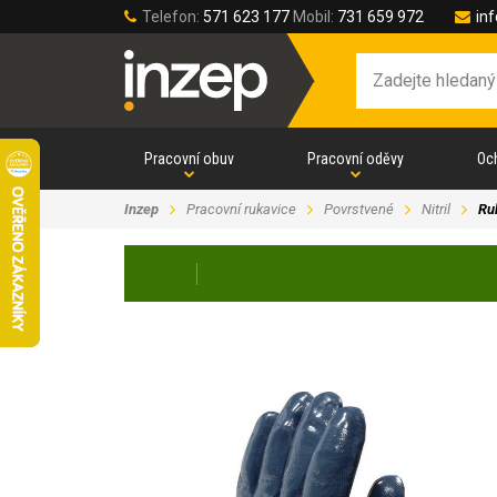
Telefon:
571 623 177
Mobil:
731 659 972
in
Pracovní obuv
Pracovní oděvy
Oc
Inzep
Pracovní rukavice
Povrstvené
Nitril
Ru