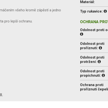
Materiál:
 s máčením všeho kromě zápěstí a jedno
Typ rukavice:
a pro lepší ochranu.
OCHRANA PROT
Odolnost proti o
Odolnost proti
proříznutí:
Odolnost proti
protržení:
Odolnost proti
propíchnutí:
Ochrana proti
proříznutí čepel
I.