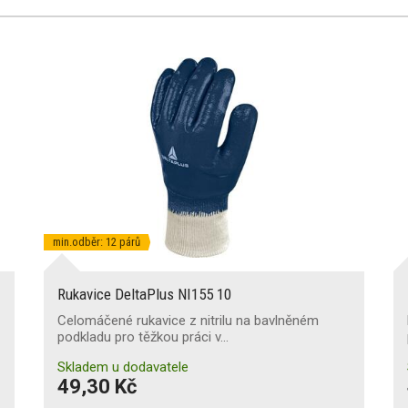
min.odběr: 12 párů
Rukavice DeltaPlus NI155 10
Celomáčené rukavice z nitrilu na bavlněném
podkladu pro těžkou práci v…
Skladem u dodavatele
49,30 Kč