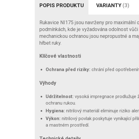
POPIS PRODUKTU
VARIANTY
(3)
Rukavice NI175 jsou navrženy pro maximální oc
podmínkách, kde je vyžadována odolnost vůči 
mechanickou ochranou jsou nepropustné a mají 
hřbet ruky.
Klíčové vlastnosti
Ochrana před riziky:
chrání před opotřebením
Výhody
Udržitelnost:
vysoká impregnace prodlužuje ži
ochranu rukou.
Hygiena:
nitrilový materiál eliminuje riziko aler
Výkon:
nitrilový povlak poskytuje vynikající p
a mastném prostředí.
Technické detaily