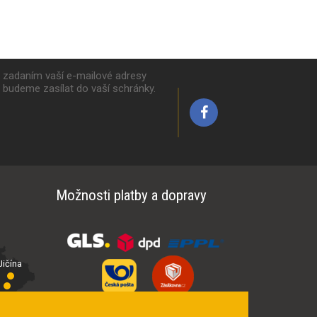
k zadaním vaší e-mailové adresy
y budeme zasílat do vaší schránky.
Možnosti platby a dopravy
ičína
íčí