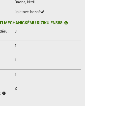
Bavlna, Nitril
úpletové-bezešvé
I MECHANICKÉMU RIZIKU EN388:
děru:
3
1
1
1
X
í: