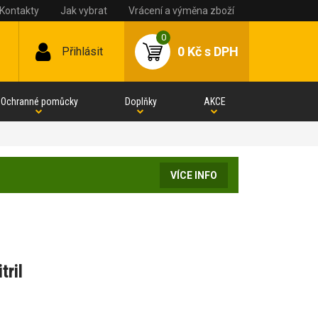
Kontakty
Jak vybrat
Vrácení a výměna zboží
0
0 Kč
s DPH
Přihlásit
Ochranné pomůcky
Doplňky
AKCE
VÍCE INFO
tril