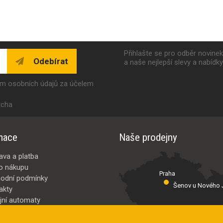
Přihlašte se pro odběr novine
Odebírat
a naše nejlepší slevy a nabídk
ím osobních údajů za účelem
tcha
mace
Naše prodejny
ava a platba
o nákupu
Praha
odní podmínky
Šenov u Nového J
akty
jní automaty
Valašské Meziř
bci
ybrat