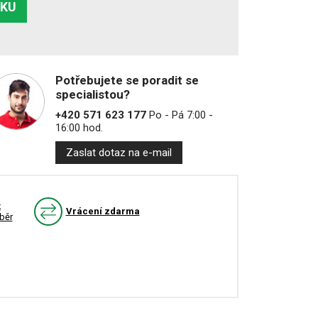
ÍKU
%
Potřebujete se poradit se
specialistou?
+420 571 623 177
Po - Pá 7:00 -
16:00 hod.
Zaslat dotaz na e-mail
k
Vrácení zdarma
běr