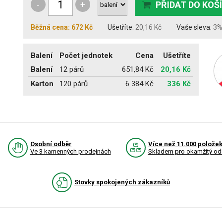
-
+
PŘIDAT DO KOŠ
Běžná cena:
672 Kč
Ušetříte:
20,16 Kč
Vaše sleva:
3
Balení
Počet jednotek
Cena
Ušetříte
Balení
12 párů
651,84 Kč
20,16 Kč
Karton
120 párů
6 384 Kč
336 Kč
Osobní odběr
Více než 11.000 polože
Ve 3 kamenných prodejnách
Skladem pro okamžitý od
Stovky spokojených zákazníků