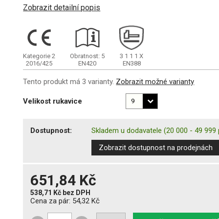
Zobrazit detailní popis
Kategorie 2
Obratnost: 5
3
1
1
1
X
2016/425
EN420
EN388
Tento produkt má 3 varianty.
Zobrazit možné varianty
Velikost rukavice
Dostupnost:
Skladem u dodavatele
(20 000 - 49 999 
Zobrazit dostupnost na prodejnách
651,84 Kč
538,71 Kč
bez DPH
Cena za pár:
54,32 Kč