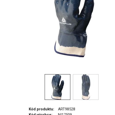
Kód produktu:
ART98528
Kód výrobce:
NI17509