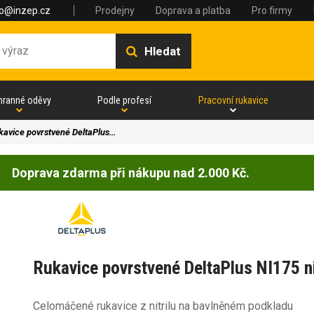
fo@inzep.cz
Prodejny
Doprava a platba
Pro firmy
Hledat
hranné oděvy
Podle profesí
Pracovní rukavice
kavice povrstvené DeltaPlus…
Doprava zdarma při nákupu nad 2.000 Kč.
Rukavice povrstvené DeltaPlus NI175 ni
Celomáčené rukavice z nitrilu na bavlněném podkladu