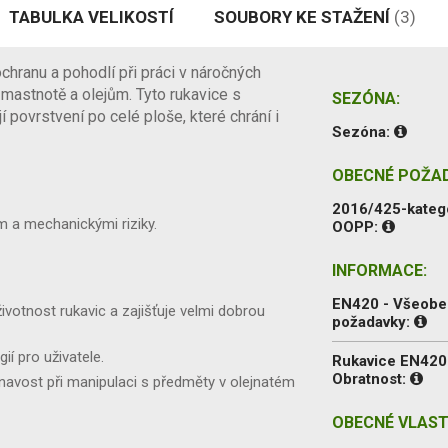
TABULKA VELIKOSTÍ
SOUBORY KE STAŽENÍ
(3)
hranu a pohodlí při práci v náročných
mastnotě a olejům. Tyto rukavice s
SEZÓNA:
povrstvení po celé ploše, které chrání i
Sezóna:
OBECNÉ POŽA
2016/425-kateg
 a mechanickými riziky.
OOPP:
INFORMACE:
EN420 - Všeob
votnost rukavic a zajišťuje velmi dobrou
požadavky:
gií pro uživatele.
Rukavice EN420
Obratnost:
řilnavost při manipulaci s předměty v olejnatém
OBECNÉ VLAST