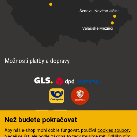
Šenov u Nového Jičína
Valašské Meziříčí
Možnosti platby a dopravy
Než budete pokračovat
Aby náš e-shop mohl dobře fungovat, používá
cookies soubory
.
Nedají se jíst, ale podle zákona to tady musíme mít. Odkliknutím