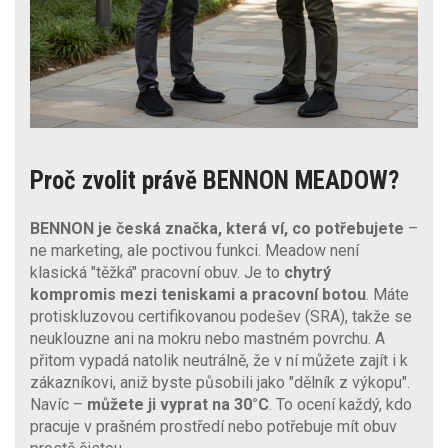
Proč zvolit právě BENNON MEADOW?
BENNON je česká značka, která ví, co potřebujete
–
ne marketing, ale poctivou funkci. Meadow není
klasická "těžká" pracovní obuv. Je to
chytrý
kompromis mezi teniskami a pracovní botou
. Máte
protiskluzovou certifikovanou podešev (SRA), takže se
neuklouzne ani na mokru nebo mastném povrchu. A
přitom vypadá natolik neutrálně, že v ní můžete zajít i k
zákazníkovi, aniž byste působili jako "dělník z výkopu".
Navíc –
můžete ji vyprat na 30°C
. To ocení každý, kdo
pracuje v prašném prostředí nebo potřebuje mít obuv