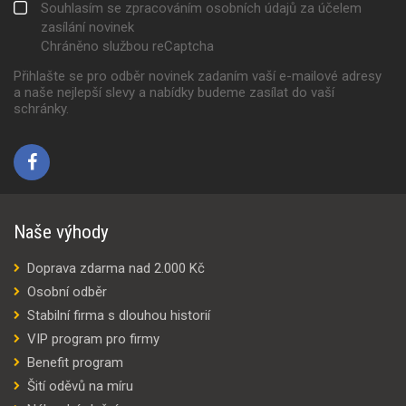
Souhlasím se zpracováním osobních údajů za účelem
zasílání novinek
Chráněno službou reCaptcha
Přihlašte se pro odběr novinek zadaním vaší e-mailové adresy
a naše nejlepší slevy a nabídky budeme zasílat do vaší
schránky.
Naše výhody
Doprava zdarma nad 2.000 Kč
Osobní odběr
Stabilní firma s dlouhou historií
VIP program pro firmy
Benefit program
Šití oděvů na míru