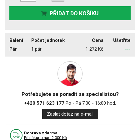
PŘIDAT DO KOŠÍKU
Balení
Počet jednotek
Cena
Ušetříte
Pár
1 pár
1 272 Kč
---
Potřebujete se poradit se specialistou?
+420 571 623 177
Po - Pá 7:00 - 16:00 hod.
Zaslat dotaz na e-mail
Doprava zdarma
Pří nákupu nad 2.000 Kč