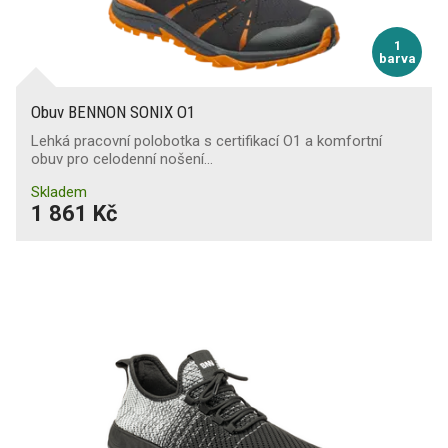
1
barva
Obuv BENNON SONIX O1
Lehká pracovní polobotka s certifikací O1 a komfortní
obuv pro celodenní nošení…
Skladem
1 861 Kč