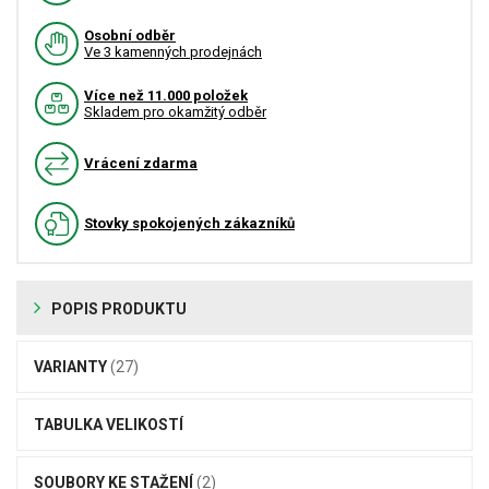
Osobní odběr
Ve 3 kamenných prodejnách
Více než 11.000 položek
Skladem pro okamžitý odběr
Vrácení zdarma
Stovky spokojených zákazníků
POPIS PRODUKTU
VARIANTY
(27)
TABULKA VELIKOSTÍ
SOUBORY KE STAŽENÍ
(2)