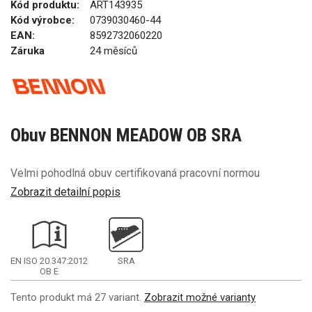
Kód produktu:
ART143935
Kód výrobce:
0739030460-44
EAN:
8592732060220
Záruka
24 měsíců
Obuv BENNON MEADOW OB SRA
Velmi pohodlná obuv certifikovaná pracovní normou
Zobrazit detailní popis
EN ISO 20 347:2012
SRA
OB
E
Tento produkt má 27 variant.
Zobrazit možné varianty