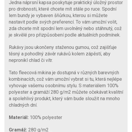
Jedna náprsní kapsa poskytuje praktický úložný prostor
pro drobnosti, které chcete mít stále po ruce. Spodní
lem bundy je vybaven šňůrkou, kterou si můžete
nastavit podle svých preferencí. To vám umožní volit,
zda chcete mít spodní lem uvolněný nebo stáhnutý, což
je skvělé pro přizpůsobení podle aktuálních podmínek.
Rukávy jsou ukončeny staženou gumou, což zajišťuje
těsný a pohodlný závěr rukávů kolem zápěstí, aby
nepronikl chlad či vítr.
Tato fleecová mikina je dostupná v různých barevných
kombinacích, což vám umožní vybrat si tu, která nejlépe
vyhovuje vašemu osobnímu stylu. S materiálem 100%
polyester a gramáží 280 g/m2 můžete očekávat kvalitní
a spolehlivý produkt, který vám bude sloužit na mnoho
chladných dní.
Materiál:
100% polyester
Gramáž:
280 g/m2