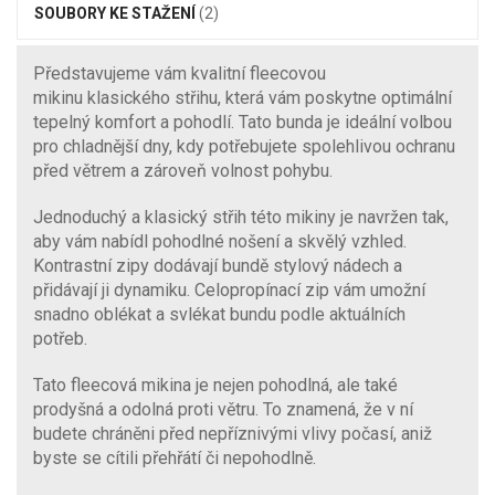
SOUBORY KE STAŽENÍ
(2)
Představujeme vám kvalitní fleecovou
mikinu klasického střihu, která vám poskytne optimální
tepelný komfort a pohodlí. Tato bunda je ideální volbou
pro chladnější dny, kdy potřebujete spolehlivou ochranu
před větrem a zároveň volnost pohybu.
Jednoduchý a klasický střih této mikiny je navržen tak,
aby vám nabídl pohodlné nošení a skvělý vzhled.
Kontrastní zipy dodávají bundě stylový nádech a
přidávají ji dynamiku. Celopropínací zip vám umožní
snadno oblékat a svlékat bundu podle aktuálních
potřeb.
Tato fleecová mikina je nejen pohodlná, ale také
prodyšná a odolná proti větru. To znamená, že v ní
budete chráněni před nepříznivými vlivy počasí, aniž
byste se cítili přehřátí či nepohodlně.