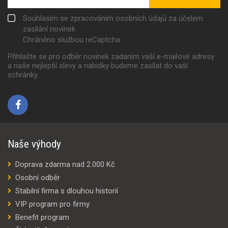
Souhlasím se zpracováním osobních údajů za účelem
zasílání novinek
Chráněno službou reCaptcha
Přihlašte se pro odběr novinek zadaním vaší e-mailové adresy
a naše nejlepší slevy a nabídky budeme zasílat do vaší
schránky.
Naše výhody
Doprava zdarma nad 2.000 Kč
Osobní odběr
Stabilní firma s dlouhou historií
VIP program pro firmy
Benefit program