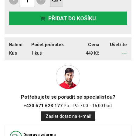
-
+
PŘIDAT DO KOŠÍKU
Balení
Počet jednotek
Cena
Ušetříte
Kus
1 kus
449 Kč
---
Potřebujete se poradit se specialistou?
+420 571 623 177
Po - Pá 7:00 - 16:00 hod.
Zaslat dotaz na e-mail
Doprava zdarma