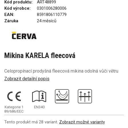
Kód produktu:
ART48899
Kód výrobce:
0301006280006
EAN:
8591806110779
Záruka
24 měsíců
Mikina KARELA fleecová
Celopropínací prodyšná fleecová mikina odolná vůči větru
Zobrazit detailní popis
Kategorie 1
EN340
89/686/EEC
Tento produkt má 28 variant.
Zobrazit možné varianty