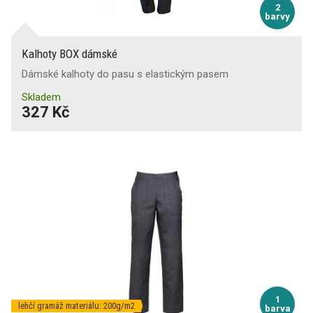
2
barvy
Kalhoty BOX dámské
Dámské kalhoty do pasu s elastickým pasem
Skladem
327 Kč
1
lehčí gramáž materiálu: 200g/m2
barva