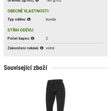
Gramáž [g/m2]:
180 g/m2
OBECNÉ VLASTNOSTI:
Typ oděvu:
bunda
STŘIH ODĚVU:
Počet kapes:
2
Zakončení rukávů:
volné
Související zboží