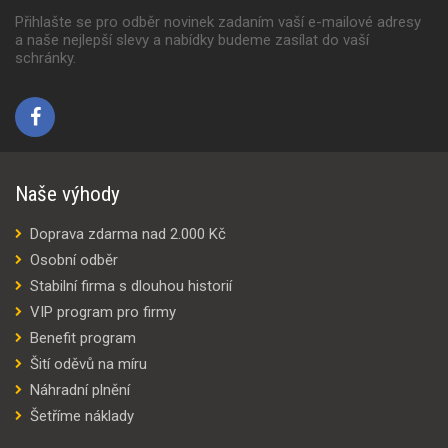
Přihlašte se pro odběr novinek zadaním vaší e-mailové adresy
a naše nejlepší slevy a nabídky budeme zasílat do vaší
schránky.
Naše výhody
Doprava zdarma nad 2.000 Kč
Osobní odběr
Stabilní firma s dlouhou historií
VIP program pro firmy
Benefit program
Šití oděvů na míru
Náhradní plnění
Šetříme náklady