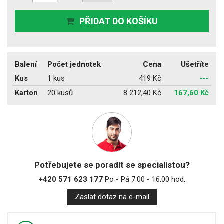
PŘIDAT DO KOŠÍKU
Balení
Počet jednotek
Cena
Ušetříte
Kus
1 kus
419 Kč
---
Karton
20 kusů
8 212,40 Kč
167,60 Kč
Potřebujete se poradit se specialistou?
+420 571 623 177
Po - Pá 7:00 - 16:00 hod.
Zaslat dotaz na e-mail