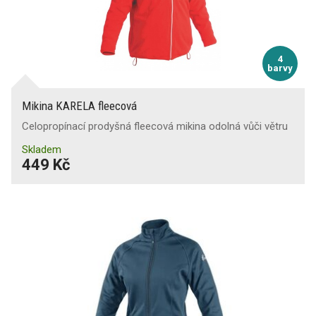
4
barvy
Mikina KARELA fleecová
Celopropínací prodyšná fleecová mikina odolná vůči větru
Skladem
449 Kč