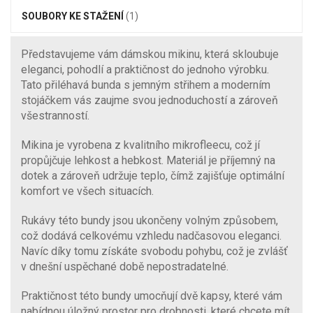
SOUBORY KE STAŽENÍ
(1)
Představujeme vám dámskou mikinu, která skloubuje
eleganci, pohodlí a praktičnost do jednoho výrobku.
Tato přiléhavá bunda s jemným střihem a moderním
stojáčkem vás zaujme svou jednoduchostí a zároveň
všestranností.
Mikina je vyrobena z kvalitního mikrofleecu, což jí
propůjčuje lehkost a hebkost. Materiál je příjemný na
dotek a zároveň udržuje teplo, čímž zajišťuje optimální
komfort ve všech situacích.
Rukávy této bundy jsou ukončeny volným způsobem,
což dodává celkovému vzhledu nadčasovou eleganci.
Navíc díky tomu získáte svobodu pohybu, což je zvlášť
v dnešní uspěchané době nepostradatelné.
Praktičnost této bundy umocňují dvě kapsy, které vám
nabídnou úložný prostor pro drobnosti, které chcete mít