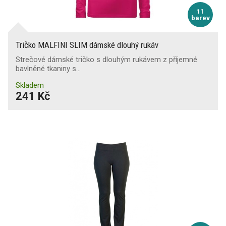
11
barev
Tričko MALFINI SLIM dámské dlouhý rukáv
Strečové dámské tričko s dlouhým rukávem z příjemné
bavlněné tkaniny s…
Skladem
241 Kč