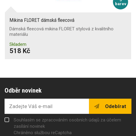
barev
Mikina FLORET dámská fleecová
Dámská fleecová mikina FLORET stylová z kvalitního
materiálu
Skladem
518 Kč
Odběr novinek
Odebírat
Souhlasím se zpracováním osobních údajů za účelem
zasílání novinek
Chráněno službou reCaptcha